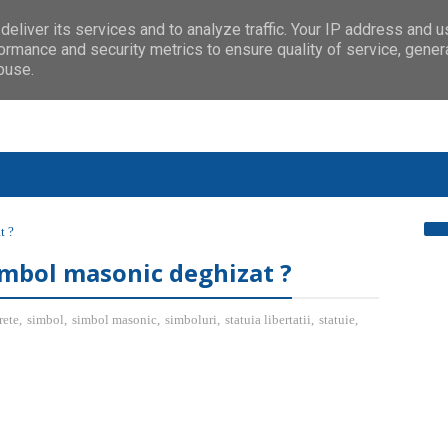
eliver its services and to analyze traffic. Your IP address and 
ormance and security metrics to ensure quality of service, gene
buse.
t ?
simbol masonic deghizat ?
rete
,
simbol
,
simbol masonic
,
simboluri
,
statuia libertatii
,
statuie
,