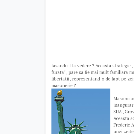
lasandu-l la vedere ? Aceasta strategie ,
furata" , pare sa fie mai mult familiara m
libertatii , reprezentand-o de fapt pe zei
masonerie ?
Masonii au
inaugurari
SUA , Gro
Aceasta s
Frederic-A
unei zeite