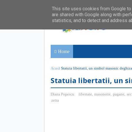
This site uses cookies from Google to d
are shared with Google along with perf
statistics, and to detect and address a
Home
Acasă
Statuia libertatii, un simbol masonic deghiza
Statuia libertatii, un 
Diana Popescu
libertate
,
masonerie
,
pagane
,
sec
zeita