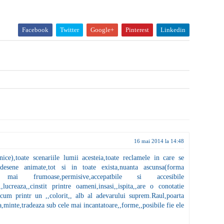
Facebook
Twitter
Google+
Pinterest
Linkedin
16 mai 2014 la 14:48
ice),toate scenariile lumii acesteia,toate reclamele in care se
,desene animate,tot si in toate exista,nuanta ascunsa(forma
mai frumoase,permisive,accepatbile si accesibile
,lucreaza,,cinstit printre oameni,insasi,,ispita,,are o conotatie
ecum printr un ,,colorit,, alb al adevarului suprem.Raul,poarta
,minte,tradeaza sub cele mai incantatoare,,forme,,posibile fie ele