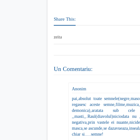
Share This:
zeita
Un Comentariu:
Anonim
pai,absolut toate semnele(negre,mason
regasesc aceste semne,filme,muzica
demonica),aratata sub cele 
,,masti,,.Raul(diavolul)niciodata nu ,
negativa,prin vastele ei nuante,nicid
masca,se ascunde,se dazavueaza,inseala
chiar si.....semne!