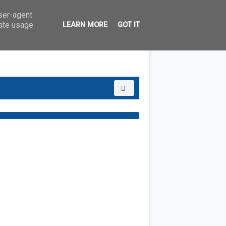
user-agent
rate usage
LEARN MORE
GOT IT