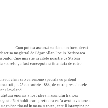
Cum poti sa ascunzi mai bine un lucru decat
 descrisa magistral de Edgar Allan Poe in "Scrisoarea
asonilor.Cine mai stie in zilele noastre ca Statuia
ta soarelui , a fost conceputa si finantata de catre
 avut chiar si o ceremonie speciala cu prilejul
i statuii , in 28 octombrie 1886 , de catre presedintele
ver Cleveland.
culptura enorma a fost ideea masonului francez
uguste Bartholdi , care pretindea ca “a avut o viziune a
 magnifice tinand in mana o torta , care ii intampina pe