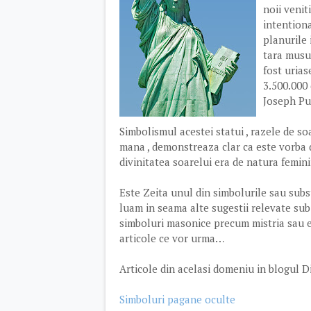
noii venit
intentiona
planurile 
tara musul
fost uria
3.500.000 
Joseph Pul
Simbolismul acestei statui , razele de soa
mana , demonstreaza clar ca este vorba d
divinitatea soarelui era de natura femini
Este Zeita unul din simbolurile sau subs
luam in seama alte sugestii relevate sub
simboluri masonice precum mistria sau e
articole ce vor urma…
Articole din acelasi domeniu in blogul D
Simboluri pagane oculte