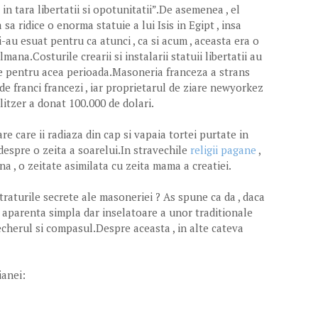
i in tara libertatii si opotunitatii”.De asemenea , el
 sa ridice o enorma statuie a lui Isis in Egipt , insa
i-au esuat pentru ca atunci , ca si acum , aceasta era o
mana.Costurile crearii si instalarii statuii libertatii au
se pentru acea perioada.Masoneria franceza a strans
de franci francezi , iar proprietarul de ziare newyorkez
itzer a donat 100.000 de dolari.
re care ii radiaza din cap si vapaia tortei purtate in
espre o zeita a soarelui.In stravechile
religii pagane
,
na , o zeitate asimilata cu zeita mama a creatiei.
traturile secrete ale masoneriei ? As spune ca da , daca
 aparenta simpla dar inselatoare a unor traditionale
cherul si compasul.Despre aceasta , in alte cateva
ianei: