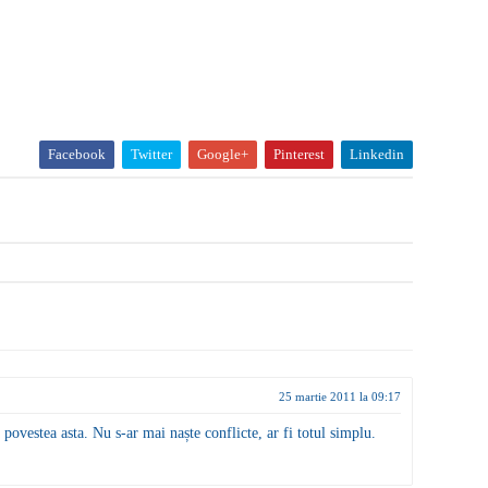
Facebook
Twitter
Google+
Pinterest
Linkedin
25 martie 2011 la 09:17
 povestea asta. Nu s-ar mai naște conflicte, ar fi totul simplu.