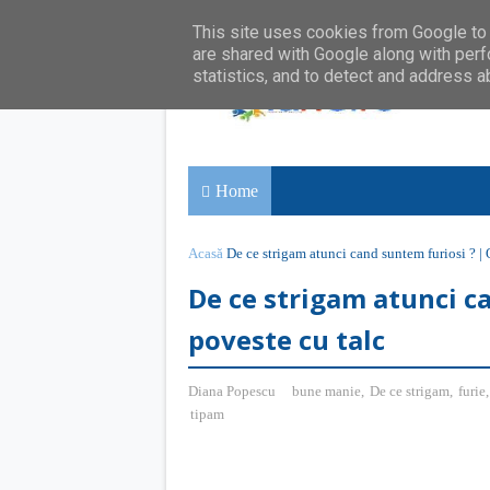
This site uses cookies from Google to d
are shared with Google along with perf
statistics, and to detect and address a
Home
Acasă
De ce strigam atunci cand suntem furiosi ? | 
De ce strigam atunci c
poveste cu talc
Diana Popescu
bune manie
,
De ce strigam
,
furie
tipam