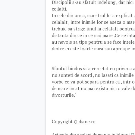
Discipolii s-au sfatuit indelung , dar nic
ceilalti.
In cele din urma, maestrul le-a explicat
celalalt , intre inimile lor se aseza o ma
trebuie sa strige unul la celalalt pentrua
distanta din ce in ce mai mare .Ce se int
au nevoie sa tipe pentru a se face inteles
dintre ei este foarte mica sau aproape in
Sfantul hindus si-a cercetat cu privirea a
nu sunteti de acord , nu lasati ca inimil
vorbe ce va pot separa pentru ca , intr-o
de mare incat nu mai exista nici o cale de
divorturile."
Copyright © diane.ro
Articole din acelasi domeniu in blogul D