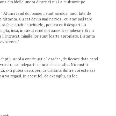
i una din ideile unora dintre ei nu i-a multumit pe
 : " Atunci cand doi oameni sunt maniosi unul fata de
re distanta. Cu cat devin mai nervosi, cu atat mai tare
-si face auzite cuvintele , pentru ca ii desparte o
ampla, insa, in cazul cand doi oameni se iubesc ? Ei nu
i , intrucat inimile lor sunt foarte apropiate. Distanta
existenta."
deptii , apoi a continuat : " Asadar , de fiecare data cand
e voastre sa indeparteze una de cealalta. Nu rostiti
 zi, a-ti putea descoperi ca distanta dintre voi este asa
 a va regasi. In acest fel, de exemplu, au loc
ianei: