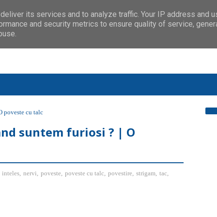
eliver its services and to analyze traffic. Your IP address and 
ormance and security metrics to ensure quality of service, gene
buse.
O poveste cu talc
and suntem furiosi ? | O
,
inteles
,
nervi
,
poveste
,
poveste cu talc
,
povestire
,
strigam
,
tac
,