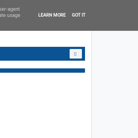
user-agent
rate usage
LEARN MORE
GOT IT