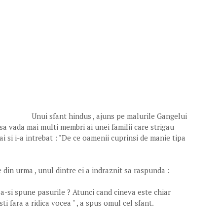
Unui sfant hindus , ajuns pe malurile Gangelui
t sa vada mai multi membri ai unei familii care strigau
 sai si i-a intrebat : "De ce oamenii cuprinsi de manie tipa
e din urma , unul dintre ei a indraznit sa raspunda :
u a-si spune pasurile ? Atunci cand cineva este chiar
sti fara a ridica vocea " , a spus omul cel sfant.