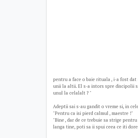
pentru a face o baie rituala , i-a fost da
unii la altii. El s-a intors spre discipolii
unul la celalalt ? "
Adeptii sai s-au gandit o vreme si, in cel
"Pentru ca isi pierd calmul , maestre !"
"Bine , dar de ce trebuie sa strige pentr
langa tine, poti sa ii spui ceea ce iti dore