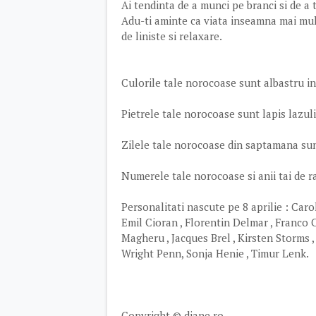
Ai tendinta de a munci pe branci si de a t
Adu-ti aminte ca viata inseamna mai mul
de liniste si relaxare.
Culorile tale norocoase sunt albastru in
Pietrele tale norocoase sunt lapis lazuli 
Zilele tale norocoase din saptamana sunt
Numerele tale norocoase si anii tai de rasc
Personalitati nascute pe 8 aprilie : Car
Emil Cioran , Florentin Delmar , Franco C
Magheru , Jacques Brel , Kirsten Storms ,
Wright Penn, Sonja Henie , Timur Lenk.
Copyright © diane.ro