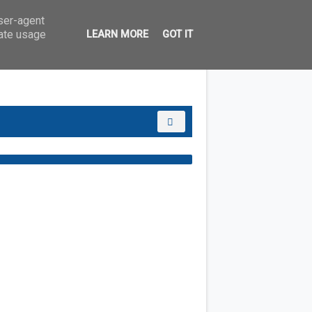
user-agent
rate usage
LEARN MORE
GOT IT