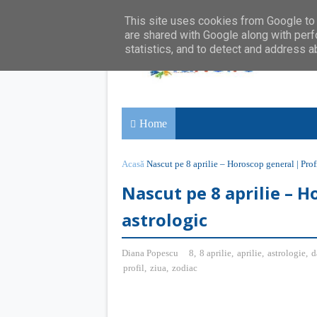
This site uses cookies from Google to d
are shared with Google along with perf
statistics, and to detect and address a
Home
Acasă
Nascut pe 8 aprilie – Horoscop general | Prof
Nascut pe 8 aprilie – H
astrologic
Diana Popescu
8
,
8 aprilie
,
aprilie
,
astrologie
,
d
profil
,
ziua
,
zodiac