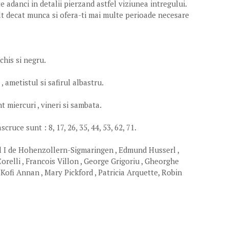
e adanci in detalii pierzand astfel viziunea intregului.
t decat munca si ofera-ti mai multe perioade necesare
chis si negru.
, ametistul si safirul albastru.
 miercuri , vineri si sambata.
ruce sunt : 8, 17, 26, 35, 44, 53, 62, 71.
ol I de Hohenzollern-Sigmaringen , Edmund Husserl ,
orelli , Francois Villon , George Grigoriu , Gheorghe
 Kofi Annan , Mary Pickford , Patricia Arquette, Robin