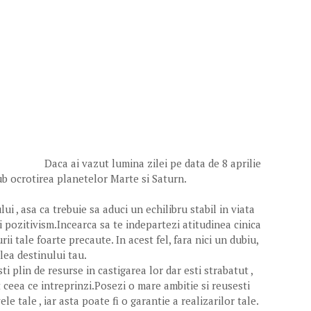
Daca ai vazut lumina zilei pe data de 8 aprilie
sub ocrotirea planetelor Marte si Saturn.
lui , asa ca trebuie sa aduci un echilibru stabil in viata
i pozitivism.Incearca sa te indepartezi atitudinea cinica
rii tale foarte precaute. In acest fel, fara nici un dubiu,
lea destinului tau.
esti plin de resurse in castigarea lor dar esti strabatut ,
 ceea ce intreprinzi.Posezi o mare ambitie si reusesti
le tale , iar asta poate fi o garantie a realizarilor tale.