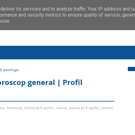
eliver its services and to analyze traffic. Your IP address and 
ormance and security metrics to ensure quality of service, gene
buse.
il astrologic
oroscop general | Profil
ata
,
horoscop
,
horoscop 8 aprilie
,
nascut
,
nascut pe 8 aprilie
,
nastere
,