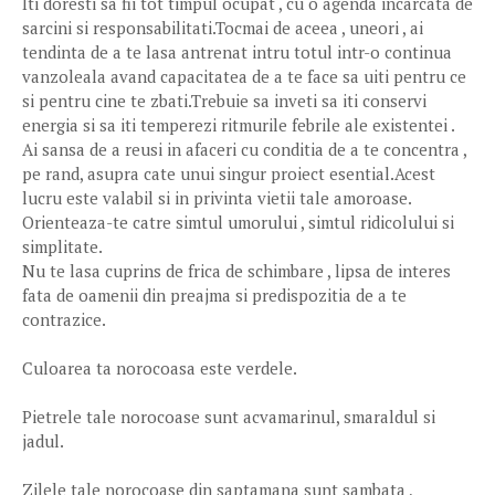
Iti doresti sa fii tot timpul ocupat , cu o agenda incarcata de
sarcini si responsabilitati.Tocmai de aceea , uneori , ai
tendinta de a te lasa antrenat intru totul intr-o continua
vanzoleala avand capacitatea de a te face sa uiti pentru ce
si pentru cine te zbati.Trebuie sa inveti sa iti conservi
energia si sa iti temperezi ritmurile febrile ale existentei .
Ai sansa de a reusi in afaceri cu conditia de a te concentra ,
pe rand, asupra cate unui singur proiect esential.Acest
lucru este valabil si in privinta vietii tale amoroase.
Orienteaza-te catre simtul umorului , simtul ridicolului si
simplitate.
Nu te lasa cuprins de frica de schimbare , lipsa de interes
fata de oamenii din preajma si predispozitia de a te
contrazice.
Culoarea ta norocoasa este verdele.
Pietrele tale norocoase sunt acvamarinul, smaraldul si
jadul.
Zilele tale norocoase din saptamana sunt sambata ,