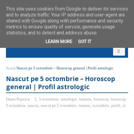
This site uses cookies from Google to deliver its services
and to analyze traffic. Your IP address and user-agent are
shared with Google along with performance and security
metrics to ensure quality of service, generate usage
statistics, and to detect and address abuse.
LEARN MORE
GOT IT
Acasă
Nascut pe 5 octombrie – Horoscop general | Profil astrologic
Nascut pe 5 octombrie – Horoscop
general | Profil astrologic
Diana Popescu
5
,
5 octombrie
,
astrologie
,
balanta
,
horoscop
,
horoscop
5 octombrie
,
nascut
,
nascut pe 5 octombrie
,
nastere
,
octombrie
,
profil
,
zi