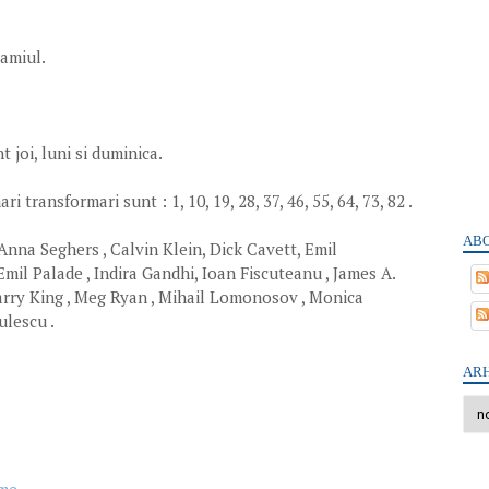
ramiul.
 joi, luni si duminica.
 transformari sunt : 1, 10, 19, 28, 37, 46, 55, 64, 73, 82 .
ABO
Anna Seghers , Calvin Klein, Dick Cavett, Emil
mil Palade , Indira Gandhi, Ioan Fiscuteanu , James A.
 Larry King , Meg Ryan , Mihail Lomonosov , Monica
ulescu .
ARH