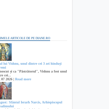
IMELE ARTICOLE DE PE DIANE.RO
l lui Vishnu, unul dintre cei 3 zei hinduși
remi
oscut și ca "Păstrătorul", Vishnu a fost unul
re cei...
 07 2026 |
Read more
ugust: Sfântul Ierarh Narcis, Arhiepiscopul
usalimului