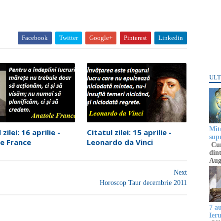
Facebook
Twitter
Google+
Pinterest
Linkedin
ULT
Mitu
 zilei: 16 aprilie -
Citatul zilei: 15 aprilie -
sup
e France
Leonardo da Vinci
Cun
dint
Aug
Next
Horoscop Taur decembrie 2011
7 a
Ier