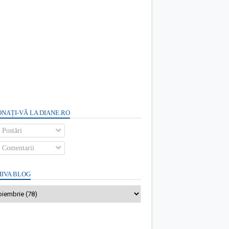
NAȚI-VĂ LA DIANE.RO
Postări
Comentarii
IVA BLOG