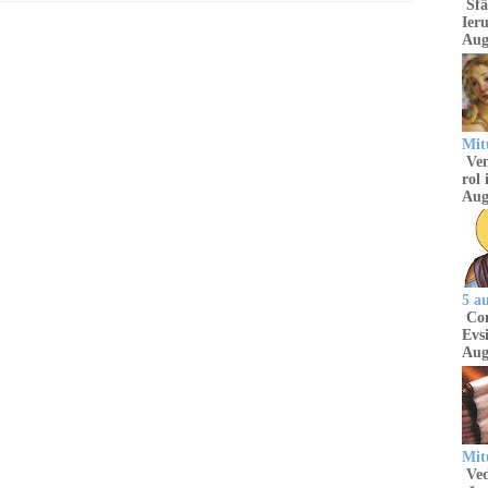
Sfâ
Ieru
Aug
Mitu
Venu
rol 
Aug
5 a
Com
Evsi
Aug
Mit
Ved