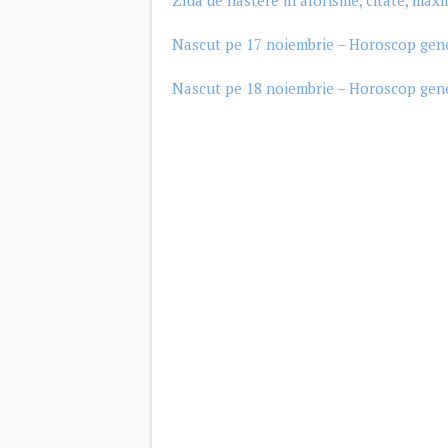
Ziua de nastere in aforisme, citate, max
Nascut pe 17 noiembrie – Horoscop gener
Nascut pe 18 noiembrie – Horoscop gener