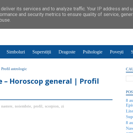
deliver its services and to analyze traffic. Your IP address and 
ormance and security metrics to ensure quality of service, gene
abuse.
Simboluri
Superstiții
Dragoste
Psihologie
Povești
S
Profil astrologic
CAU
 – Horoscop general | Profil
POS
8 a
Epi
,
nastere
,
noiembrie
,
profil
,
scorpion
,
zi
Lite
Supe
8 au
Nas