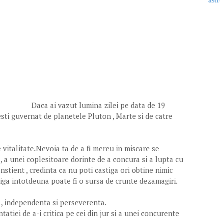
astr
Daca ai vazut lumina zilei pe data de 19
esti guvernat de planetele Pluton , Marte si de catre
de vitalitate.Nevoia ta de a fi mereu in miscare se
, a unei coplesitoare dorinte de a concura si a lupta cu
onstient , credinta ca nu poti castiga ori obtine nimic
iga intotdeuna poate fi o sursa de crunte dezamagiri.
 , independenta si perseverenta.
entatiei de a-i critica pe cei din jur si a unei concurente