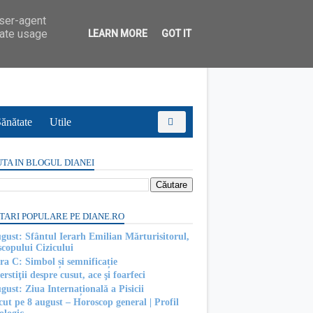
user-agent
rate usage
LEARN MORE
GOT IT
ănătate
Utile
TA IN BLOGUL DIANEI
TARI POPULARE PE DIANE.RO
ugust: Sfântul Ierarh Emilian Mărturisitorul,
scopului Cizicului
ra C: Simbol și semnificație
rstiţii despre cusut, ace şi foarfeci
gust: Ziua Internațională a Pisicii
cut pe 8 august – Horoscop general | Profil