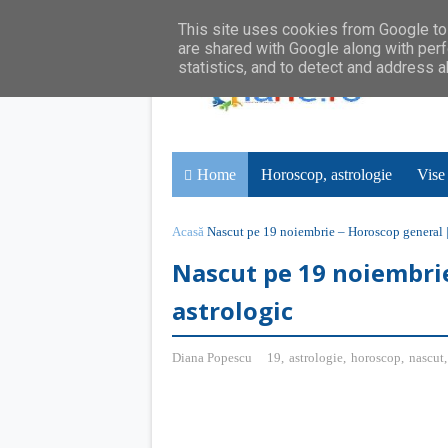
This site uses cookies from Google to 
are shared with Google along with perf
statistics, and to detect and address 
Home
Horoscop, astrologie
Vise
Acasă
Nascut pe 19 noiembrie – Horoscop general | 
Nascut pe 19 noiembrie
astrologic
Diana Popescu
19
,
astrologie
,
horoscop
,
nascut