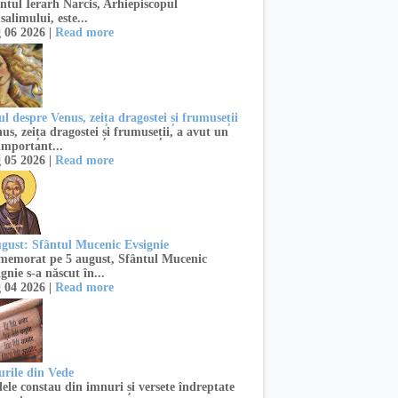
ntul Ierarh Narcis, Arhiepiscopul
salimului, este...
 06 2026 |
Read more
l despre Venus, zeița dragostei și frumuseții
s, zeița dragostei și frumuseții, a avut un
important...
 05 2026 |
Read more
ugust: Sfântul Mucenic Evsignie
emorat pe 5 august, Sfântul Mucenic
gnie s-a născut în...
 04 2026 |
Read more
urile din Vede
ele constau din imnuri și versete îndreptate