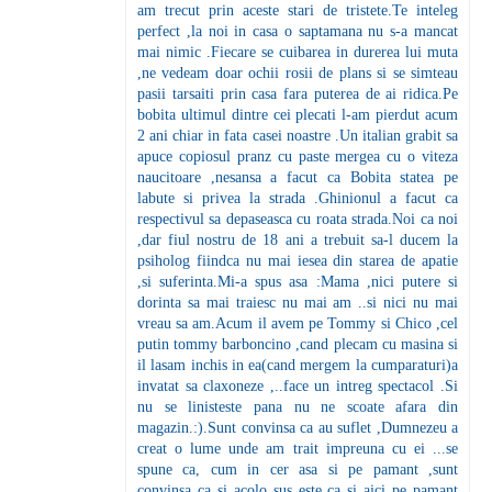
am trecut prin aceste stari de tristete.Te inteleg
perfect ,la noi in casa o saptamana nu s-a mancat
mai nimic .Fiecare se cuibarea in durerea lui muta
,ne vedeam doar ochii rosii de plans si se simteau
pasii tarsaiti prin casa fara puterea de ai ridica.Pe
bobita ultimul dintre cei plecati l-am pierdut acum
2 ani chiar in fata casei noastre .Un italian grabit sa
apuce copiosul pranz cu paste mergea cu o viteza
naucitoare ,nesansa a facut ca Bobita statea pe
labute si privea la strada .Ghinionul a facut ca
respectivul sa depaseasca cu roata strada.Noi ca noi
,dar fiul nostru de 18 ani a trebuit sa-l ducem la
psiholog fiindca nu mai iesea din starea de apatie
,si suferinta.Mi-a spus asa :Mama ,nici putere si
dorinta sa mai traiesc nu mai am ..si nici nu mai
vreau sa am.Acum il avem pe Tommy si Chico ,cel
putin tommy barboncino ,cand plecam cu masina si
il lasam inchis in ea(cand mergem la cumparaturi)a
invatat sa claxoneze ,..face un intreg spectacol .Si
nu se linisteste pana nu ne scoate afara din
magazin.:).Sunt convinsa ca au suflet ,Dumnezeu a
creat o lume unde am trait impreuna cu ei ...se
spune ca, cum in cer asa si pe pamant ,sunt
convinsa ca si acolo sus este ca si aici pe pamant