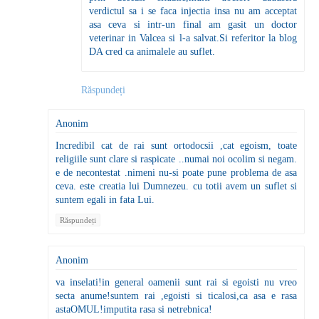
verdictul sa i se faca injectia insa nu am acceptat
asa ceva si intr-un final am gasit un doctor
veterinar in Valcea si l-a salvat.Si referitor la blog
DA cred ca animalele au suflet.
Răspundeți
Anonim
Incredibil cat de rai sunt ortodocsii ,cat egoism, toate
religiile sunt clare si raspicate ..numai noi ocolim si negam.
e de necontestat .nimeni nu-si poate pune problema de asa
ceva. este creatia lui Dumnezeu. cu totii avem un suflet si
suntem egali in fata Lui.
Răspundeți
Anonim
va inselati!in general oamenii sunt rai si egoisti nu vreo
secta anume!suntem rai ,egoisti si ticalosi,ca asa e rasa
astaOMUL!imputita rasa si netrebnica!