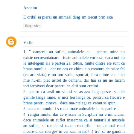
Anonim
E oribil sa pierzi un animaal drag am trecut prin asta
Răspundeți
Vasile
1: " oamenii au suflet, animalele nu... pentru mine nu
existe necuvantatoare . toate animalele vorbesc, daca noi nu
le intelegem aia e partea 2a. totusi, multe dintre ele sunt ca
hrana omului... dar un om ce chinuie o creatura de orice fel
(ce are viata) e un om sadic, spurcat, fara minte etc. nici
mie nu-mi plac astfel de oameni, dar hai sa nu ne facem
toti ierbivori doar pentru ca altii sunt cretini.
2: pentru ca ursii nu vin si se aseaza langa peste, si nici
gainile langa rame, si nici leii langa oi. pentru ca fiecare e
hrana pentru cineva . daca ma-ntelegi ce vreau sa spun.
3: atata ca omului i s-o dat toate animalele in stapanire.
4: religia minte, dar ce e scris in Scripturi nu e minciuna.
daca animalele au suflet inseamna ca si tantarii si mustele
au suflet, si ramele si toate creaturile... un animal cand
moare unde merge? in cer sau in iad? :) tre' sa ne gandim