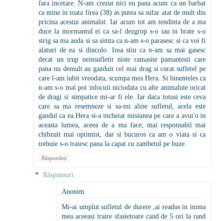
fara incetare. N-am crezut nici eu pana acum ca un barbat
ca mine in toata firea (38) as putea sa sufar atat de mult din
pricina acestui animalut. Iar acum tot am tendinta de a ma
duce la mormantul ei ca sa-l dezgrop s-o iau in brate s-o
strig sa ma auda si sa simta ca n-am s-o parasesc si ca voi fi
alaturi de ea si dincolo. Insa stiu ca n-am sa mai gasesc
decat un trup neinsufletit niste ramasite pamantesti care
pana nu demult au gazduit cel mai drag si curat sufletel pe
care l-am iubit vreodata, scumpa mea Hera. Si binenteles ca
n-am s-o mai pot inlocuii niciodata cu alte animalute oricat
de dragi si simpatice mi-ar fi ele. Iar daca totusi este ceva
care sa ma resemneze si sa-mi aline sufletul, acela este
gandul ca ea Hera si-a incheiat misiunea pe care a avut'o in
aceasta lumea, aceea de a ma face; mai responsabil mai
chibzuit mai optimist, dar si bucuros ca am o viata si ca
trebuie s-o traiesc pana la capat cu zambetul pe buze.
Răspundeți
Răspunsuri
Anonim
Mi-ai umplut sufletul de durere ,ai readus in inima
mea aceeasi traire sfasietoare cand de 5 ori la rand