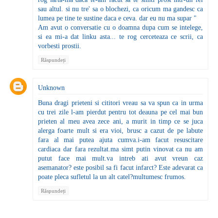
sau altul. si nu tre' sa o blochezi, ca oricum ma gandesc ca
lumea pe tine te sustine daca e ceva. dar eu nu ma supar "
Am avut o conversatie cu o doamna dupa cum se intelege,
si ea mi-a dat linku asta... te rog cerceteaza ce scrii, ca
vorbesti prostii.
Răspundeți
Unknown
Buna dragi prieteni si cititori vreau sa va spun ca in urma
cu trei zile l-am pierdut pentru tot deauna pe cel mai bun
prieten al meu avea zece ani, a murit in timp ce se juca
alerga foarte mult si era vioi, brusc a cazut de pe labute
fara al mai putea ajuta cumva.i-am facut resuscitare
cardiaca dar fara rezultat.ma simt putin vinovat ca nu am
putut face mai mult.va intreb ati avut vreun caz
asemanator? este posibil sa fi facut infarct? Este adevarat ca
poate pleca sufletul la un alt catel?multumesc frumos.
Răspundeți