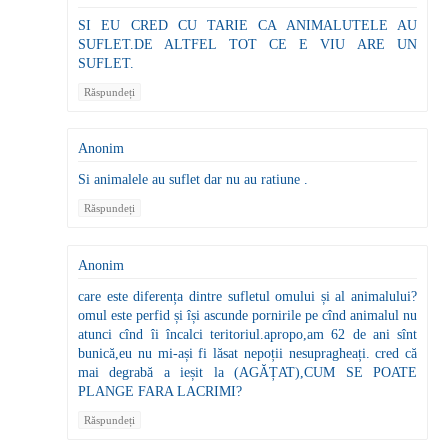
SI EU CRED CU TARIE CA ANIMALUTELE AU
SUFLET.DE ALTFEL TOT CE E VIU ARE UN
SUFLET.
Răspundeți
Anonim
Si animalele au suflet dar nu au ratiune .
Răspundeți
Anonim
care este diferența dintre sufletul omului și al animalului?
omul este perfid și își ascunde pornirile pe cînd animalul nu
atunci cînd îi încalci teritoriul.apropo,am 62 de ani sînt
bunică,eu nu mi-ași fi lăsat nepoții nesupragheați. cred că
mai degrabă a ieșit la (AGĂȚAT),CUM SE POATE
PLANGE FARA LACRIMI?
Răspundeți