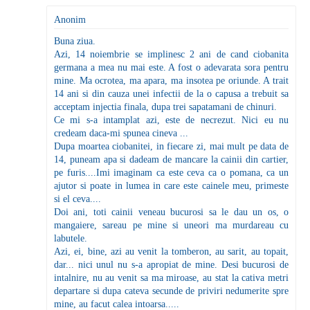
Anonim
Buna ziua.
Azi, 14 noiembrie se implinesc 2 ani de cand ciobanita
germana a mea nu mai este. A fost o adevarata sora pentru
mine. Ma ocrotea, ma apara, ma insotea pe oriunde. A trait
14 ani si din cauza unei infectii de la o capusa a trebuit sa
acceptam injectia finala, dupa trei sapatamani de chinuri.
Ce mi s-a intamplat azi, este de necrezut. Nici eu nu
credeam daca-mi spunea cineva ...
Dupa moartea ciobanitei, in fiecare zi, mai mult pe data de
14, puneam apa si dadeam de mancare la cainii din cartier,
pe furis....Imi imaginam ca este ceva ca o pomana, ca un
ajutor si poate in lumea in care este cainele meu, primeste
si el ceva....
Doi ani, toti cainii veneau bucurosi sa le dau un os, o
mangaiere, sareau pe mine si uneori ma murdareau cu
labutele.
Azi, ei, bine, azi au venit la tomberon, au sarit, au topait,
dar... nici unul nu s-a apropiat de mine. Desi bucurosi de
intalnire, nu au venit sa ma miroase, au stat la cativa metri
departare si dupa cateva secunde de priviri nedumerite spre
mine, au facut calea intoarsa.....