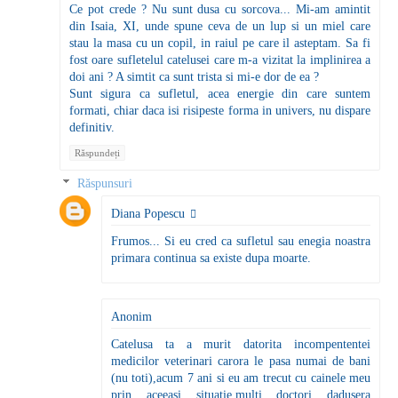
Ce pot crede ? Nu sunt dusa cu sorcova... Mi-am amintit
din Isaia, XI, unde spune ceva de un lup si un miel care
stau la masa cu un copil, in raiul pe care il asteptam. Sa fi
fost oare sufletelul catelusei care m-a vizitat la implinirea a
doi ani ? A simtit ca sunt trista si mi-e dor de ea ?
Sunt sigura ca sufletul, acea energie din care suntem
formati, chiar daca isi risipeste forma in univers, nu dispare
definitiv.
Răspundeți
Răspunsuri
Diana Popescu
Frumos... Si eu cred ca sufletul sau enegia noastra
primara continua sa existe dupa moarte.
Anonim
Catelusa ta a murit datorita incompententei
medicilor veterinari carora le pasa numai de bani
(nu toti),acum 7 ani si eu am trecut cu cainele meu
prin aceeasi situatie,multi doctori dadusera