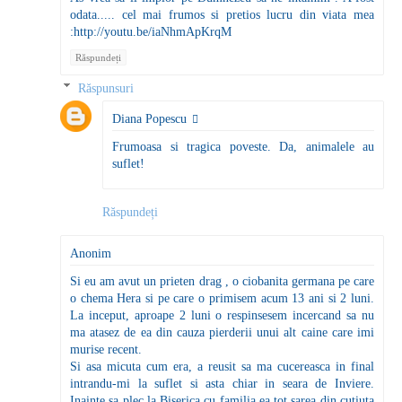
odata..... cel mai frumos si pretios lucru din viata mea
:http://youtu.be/iaNhmApKrqM
Răspundeți
Răspunsuri
Diana Popescu
Frumoasa si tragica poveste. Da, animalele au
suflet!
Răspundeți
Anonim
Si eu am avut un prieten drag , o ciobanita germana pe care
o chema Hera si pe care o primisem acum 13 ani si 2 luni.
La inceput, aproape 2 luni o respinsesem incercand sa nu
ma atasez de ea din cauza pierderii unui alt caine care imi
murise recent.
Si asa micuta cum era, a reusit sa ma cucereasca in final
intrandu-mi la suflet si asta chiar in seara de Inviere.
Inainte sa plec la Biserica cu familia ea tot sarea din cutiuta