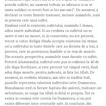
poseda suflete, iar oamenii trebuie sa iubeasca si sa se
simta solidari cu acesti frati ai lor mai mici”. De asemeni, a
declarat ca toate fiintele traitoare, inclusiv animalele, sunt
in posesia cate unui suflet.
Hindusii cred in existenta sufletului, numindu-l Atman,
adica sinele individual. Ei au credinta ca sufletul nu se
naste si nici nu moare, si, in consecinta, nu are prezent,
trecut si viitor. Religia Hindu accepta existenta lui Atman
ori a sufletului in toate fiintele care au dorinta de a trai, a
procrea, care isi protejeaza familiile si se tem de moarte.
Din aceasta perspectiva, animalele sunt daruite cu suflet.
Potrivit islamismului, sufletul este pus in embrion la 40 de
zile dupa fertilizare, si este prezent tot timpul vietii, fiind
adus dupa moarte, pentru judecata, in fata lui Allah. De
asemeni, in credinta islamica, mai ales in traditia Sufi,
pasarile reprezinta calatoria sufletului catre Dumnezeu.
Musulmanii cred ca fiecare faptura din univers, traitoare ori
netraitoare, se roaga lui Allah in felul ei propriu. Tot ce
exista in cosmos este creatia lui Dumnezeu, si nu pot
exista diferente intre creaturile sale. In concluzie, din