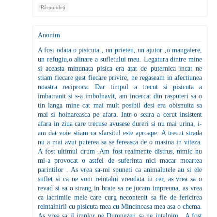
Răspundeți
Anonim
A fost odata o pisicuta , un prieten, un ajutor ,o mangaiere,
un refugiu,o alinare a sufletului meu. Legatura dintre mine
si aceasta minunata pisica era atat de puternica incat ne
stiam fiecare gest fiecare privire, ne regaseam in afectiunea
noastra reciproca. Dar timpul a trecut si pisicuta a
imbatranit si s-a imbolnavit, am incercat din rasputeri sa o
tin langa mine cat mai mult posibil desi era obisnuita sa
mai si hoinareasca pe afara. Intr-o seara a cerut insistent
afara in ziua care trecuse avusese dureri si nu mai urina, i-
am dat voie stiam ca sfarsitul este aproape. A trecut strada
nu a mai avut puterea sa se fereasca de o masina in viteza.
A fost ultimul drum .Am fost realmente distrus, nimic nu
mi-a provocat o astfel de suferinta nici macar moartea
parintilor . As vrea sa-mi spuneti ca animalutele au si ele
suflet si ca ne vom reintalni vreodata in cer, as vrea sa o
revad si sa o strang in brate sa ne jucam impreuna, as vrea
ca lacrimile mele care curg necontenit sa fie de fericirea
reintalnirii cu pisicuta mea cu Mincinoasa mea asa o chema.
As vrea sa il implor pe Dumnezeu sa ne intalnim . A fost