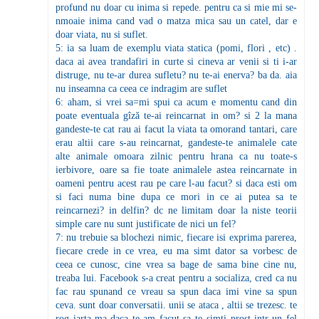
profund nu doar cu inima si repede. pentru ca si mie mi se-
nmoaie inima cand vad o matza mica sau un catel, dar e
doar viata, nu si suflet.
5: ia sa luam de exemplu viata statica (pomi, flori , etc) .
daca ai avea trandafiri in curte si cineva ar venii si ti i-ar
distruge, nu te-ar durea sufletu? nu te-ai enerva? ba da. aia
nu inseamna ca ceea ce indragim are suflet
6: aham, si vrei sa=mi spui ca acum e momentu cand din
poate eventuala gîză te-ai reincarnat in om? si 2 la mana
gandeste-te cat rau ai facut la viata ta omorand tantari, care
erau altii care s-au reincarnat, gandeste-te animalele cate
alte animale omoara zilnic pentru hrana ca nu toate-s
ierbivore, oare sa fie toate animalele astea reincarnate in
oameni pentru acest rau pe care l-au facut? si daca esti om
si faci numa bine dupa ce mori in ce ai putea sa te
reincarnezi? in delfin? dc ne limitam doar la niste teorii
simple care nu sunt justificate de nici un fel?
7: nu trebuie sa blochezi nimic, fiecare isi exprima parerea,
fiecare crede in ce vrea, eu ma simt dator sa vorbesc de
ceea ce cunosc, cine vrea sa bage de sama bine cine nu,
treaba lui. Facebook s-a creat pentru a socializa, cred ca nu
fac rau spunand ce vreau sa spun daca imi vine sa spun
ceva. sunt doar conversatii. unii se ataca , altii se trezesc. te
rog iarta-ma daca te-am facut sa te simti prost intr-un fel