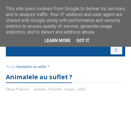
This site uses cookies from Google to deliver its services
and to analyze traffic. Your IP address and user-agent are
shared with Google along with performance and security
metrics to ensure quality of service, generate usage
statistics, and to detect and address abuse.
LEARN MORE
GOT IT
Acasă
Animalele au suflet ?
Animalele au suflet ?
Diana Popescu
animale
,
filozofie
,
religie
,
suflet