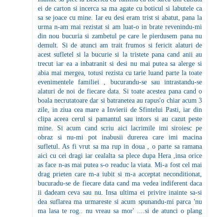
ei de carton si incerca sa ma agate cu boticul si labutele ca
sa se joace cu mine. Iar eu desi eram trist si abatut, pana la
urma n-am mai rezistat si am luat-o in brate revenindu-mi
din nou bucuria si zambetul pe care le pierdusem pana nu
demult. Si de atunci am trait frumos si fericit alaturi de
acest sufletel si la bucurie si la tristete pana cand anii au
trecut iar ea a inbatranit si desi nu mai putea sa alerge si
abia mai mergea, totusi rezista cu tarie luand parte la toate
evenimentele familiei , bucurandu-se sau intrastandu-se
alaturi de noi de fiecare data. Si toate acestea pana cand o
boala necrutatoare dar si batranetea au rapus'o chiar acum 3
zile, in ziua cea mare a Invierii de Sfintelui Pasti, iar din
clipa aceea cerul si pamantul sau intors si au cazut peste
mine. Si acum cand scriu aici lacrimile imi siroiesc pe
obraz si nu-mi pot inabusii durerea care imi macina
sufletul. As fi vrut sa ma rup in doua , o parte sa ramana
aici cu cei dragi iar cealalta sa plece dupa Hera ,insa orice
as face n-as mai putea s-o readuc la viata. Mi-a fost cel mai
drag prieten care m-a iubit si m-a acceptat neconditionat,
bucuradu-se de fiecare data cand ma vedea indiferent daca
ii dadeam ceva sau nu. Insa ultima ei privire inainte sa-si
dea suflarea ma urmareste si acum spunandu-mi parca 'nu
ma lasa te rog.. nu vreau sa mor' ....si de atunci o plang