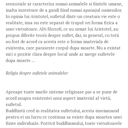
senzoriale ar caracteriza numai animalele si fiintele umane,
inalta inzestrare de a gandi fiind numai apanajul oamenilor.
In opinia lui Aristotel, sufletul dintr-un creatura vie este o
realitate, insa nu este separat de trupul ori forma fizica a
unei vietuitoare. Alti filozofi, ce au urmat lui Aristotel, au
propus diferite teorii despre suflet, dar, in general, cu totii
au fost de acord ca acesta este o forma imateriala de
existenta, care paraseste corpul dupa moarte. Nu a existat
nici o pozitie clara despre locul unde ar merge sufletele
dupa moarte …
Religia despre sufletele animalelor
Aproape toate marile sisteme religioase par a se pune de
acord asupra existentei unui aspect imaterial al vietii,
sufletul.
Buddhistii cred in realitatea sufletului, acesta insemanand
pentru ei un lucru ce continua sa existe dupa moartea unei
fiinte individuale. Potrivit buddhismului, toate vietuitoarele