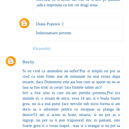
,adica impreuna cu toti cei dragi noua .
Diana Popescu
Induiosatoare poveste.
Răspundeți
Boschy
Si eu cred ca animalele au suflet!Pur si simplu nu pot sa
cred ca niste fiinte atat de minunate nu mai exista dupa
moarte, daca Dumnezeu este asa bun cum se spune nu ne-ar
lasa sa fim tristi in ceruri fara fiintele iubite aici!
Ieri a fost ziua in care mi-am pierdut prietena,Pisi era
numele ei, o aveam de mica, avea 14 ani, si o boala foarte
grea, nu si-a mai putut face nevoile sub nicio forma si am
decis sa o adormim pentru ca incepuse sa planga de
durere!O am si acum in brate, moarta, si nu pot sa o
ingrop, nu pot sa ii pun trupusorul mic in pamant, este
foarte greu si o vreau inapoi...stau si o mangai si nu pot sa