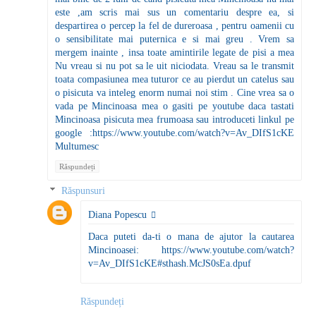
este ,am scris mai sus un comentariu despre ea, si
despartirea o percep la fel de dureroasa , pentru oamenii cu
o sensibilitate mai puternica e si mai greu . Vrem sa
mergem inainte , insa toate amintirile legate de pisi a mea
Nu vreau si nu pot sa le uit niciodata. Vreau sa le transmit
toata compasiunea mea tuturor ce au pierdut un catelus sau
o pisicuta va inteleg enorm numai noi stim . Cine vrea sa o
vada pe Mincinoasa mea o gasiti pe youtube daca tastati
Mincinoasa pisicuta mea frumoasa sau introduceti linkul pe
google :https://www.youtube.com/watch?v=Av_DIfS1cKE
Multumesc
Răspundeți
Răspunsuri
Diana Popescu
Daca puteti da-ti o mana de ajutor la cautarea
Mincinoasei: https://www.youtube.com/watch?
v=Av_DIfS1cKE#sthash.McJS0sEa.dpuf
Răspundeți