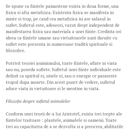
Se spune ca fiintele pamantene exista in doua forme, una
fizica si alta metafizica. Existenta fizica se manifesta in
minte si trup, pe cand cea metafizica isi are salasul in
suflet. Sufletul este, adeseori, vazut drept independent de
manifestarea fizica sau materiala a unei fiinte. Credinta ori
ideea ca fiintele umane sau vietuitoarele sunt daruite cu
suflet este prezenta in numeroase traditii spirituale si
filozofice.
Potrivit teoriei animismului, toate fiintele, aflate in viata
sau nu, poseda suflete. Sufletul unei fiinte individuale este
definit ca spiritul ei, sinele ei, sau o energie ce paraseste
trupul dupa moarte. Din acest punct de vedere, sufletul
aduce viata in vietuitoare si le mentine in viata.
Filozofia despre sufletul animalelor
Conform unei teorii de-a lui Aristotel, exista trei trepte ale
fiintelor traitoare : plantele, animalele si oamenii. Toate
trei au capacitatea de a se dezvolta si a preocrea, abilitatile