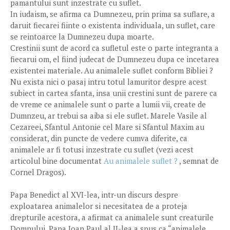
pamantului sunt inzestrate cu suflet.
In iudaism, se afirma ca Dumnezeu, prin prima sa suflare, a
daruit fiecarei fiinte o existenta individuala, un suflet, care
se reintoarce la Dumnezeu dupa moarte.
Crestinii sunt de acord ca sufletul este o parte integranta a
fiecarui om, el fiind judecat de Dumnezeu dupa ce incetarea
existentei materiale. Au animalele suflet conform Bibliei ?
Nu exista nici o pasaj intru totul lamuritor despre acest
subiect in cartea sfanta, insa unii crestini sunt de parere ca
de vreme ce animalele sunt o parte a lumii vii, create de
Dumnzeu, ar trebui sa aiba si ele suflet. Marele Vasile al
Cezareei, Sfantul Antonie cel Mare si Sfantul Maxim au
considerat, din puncte de vedere cumva diferite, ca
animalele ar fi totusi inzestrate cu suflet (vezi acest
articolul bine documentat
Au animalele suflet ?
, semnat de
Cornel Dragos).
Papa Benedict al XVI-lea, intr-un discurs despre
exploatarea animalelor si necesitatea de a proteja
drepturile acestora, a afirmat ca animalele sunt creaturile
Domnului. Papa Ioan Paul al II-lea a spus ca “animalele