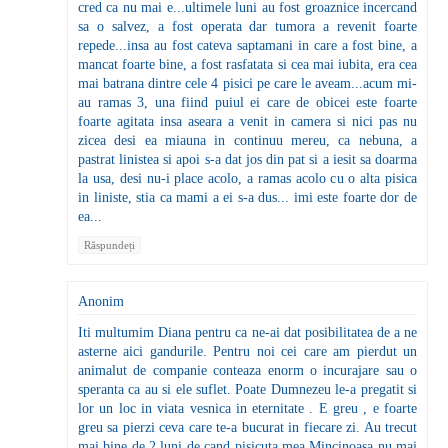
cred ca nu mai e...ultimele luni au fost groaznice incercand
sa o salvez, a fost operata dar tumora a revenit foarte
repede...insa au fost cateva saptamani in care a fost bine, a
mancat foarte bine, a fost rasfatata si cea mai iubita, era cea
mai batrana dintre cele 4 pisici pe care le aveam...acum mi-
au ramas 3, una fiind puiul ei care de obicei este foarte
foarte agitata insa aseara a venit in camera si nici pas nu
zicea desi ea miauna in continuu mereu, ca nebuna, a
pastrat linistea si apoi s-a dat jos din pat si a iesit sa doarma
la usa, desi nu-i place acolo, a ramas acolo cu o alta pisica
in liniste, stia ca mami a ei s-a dus... imi este foarte dor de
ea...
Răspundeți
Anonim
Iti multumim Diana pentru ca ne-ai dat posibilitatea de a ne
asterne aici gandurile. Pentru noi cei care am pierdut un
animalut de companie conteaza enorm o incurajare sau o
speranta ca au si ele suflet. Poate Dumnezeu le-a pregatit si
lor un loc in viata vesnica in eternitate . E greu , e foarte
greu sa pierzi ceva care te-a bucurat in fiecare zi. Au trecut
mai bine de 2 luni de cand pisicuta mea Mincinoasa nu mai