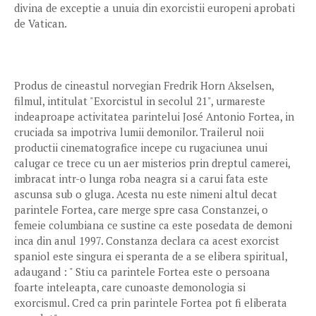
divina de exceptie a unuia din exorcistii europeni aprobati
de Vatican.
Produs de cineastul norvegian Fredrik Horn Akselsen,
filmul, intitulat "Exorcistul in secolul 21", urmareste
indeaproape activitatea parintelui José Antonio Fortea, in
cruciada sa impotriva lumii demonilor. Trailerul noii
productii cinematografice incepe cu rugaciunea unui
calugar ce trece cu un aer misterios prin dreptul camerei,
imbracat intr-o lunga roba neagra si a carui fata este
ascunsa sub o gluga. Acesta nu este nimeni altul decat
parintele Fortea, care merge spre casa Constanzei, o
femeie columbiana ce sustine ca este posedata de demoni
inca din anul 1997. Constanza declara ca acest exorcist
spaniol este singura ei speranta de a se elibera spiritual,
adaugand : " Stiu ca parintele Fortea este o persoana
foarte inteleapta, care cunoaste demonologia si
exorcismul. Cred ca prin parintele Fortea pot fi eliberata