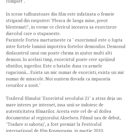
complet".
In scene tulburatoare din film este infatisata o femeie
strigand din rasputeri "Pleaca de langa mine, preot
blestemat!", in vreme ce clericul incearca sa exorcizeze
diavolul care o stapaneste.
Parintele Fortea marturiseste ca " exorcismul este o lupta
intre fortele luminii impotriva fortelor demonilor. Demonul
dinlauntrul unui om poate chema in ajutor multi alti
demoni. In acelasi timp, exorcistul poate cere sprijinul
sfintilor, ingerilor. Este o batalie dusa cu armele
rugaciunii... Exista un mic numar de exorcisti, exista un mic
numar de miracole. Noi suntem dovada ca imparatia
cerurilor a sosit."
Trailerul filmului "Exorcistul secolului 21" a atras deja un
mare interes pe internet, insa unii se indoiesc de
autenticitatea filmarilor. Acesta este cel de-al doilea
documentar al regizorului Akselsen. Filmul sau de debut,
"Tradare si sabotaj", a fost premiat la Festivalul
international de film Kosmorama, in martie 2010.