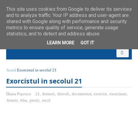
This site uses cookies from Google to deliver its services
and to analyze traffic. Your IP address and user-agent are
shared with Google along with performance and security
metrics to ensure quality of service, generate usage
statistics, and to detect and address abuse.
LEARN MORE
GOT IT
Acasă
Exorcistul in secolul 21
Exorcistul in secolul 21
Diana Popescu
21
,
demoni
,
diavoli
,
documentar
,
exorcist
,
exorcizare
,
femeie
,
film
,
preoti
,
secol