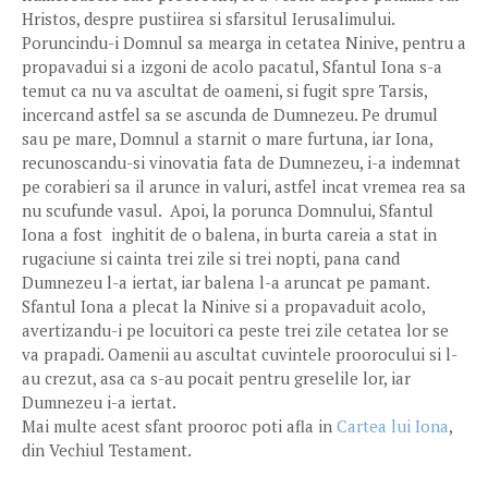
Hristos, despre pustiirea si sfarsitul Ierusalimului.
Poruncindu-i Domnul sa mearga in cetatea Ninive, pentru a
propavadui si a izgoni de acolo pacatul, Sfantul Iona s-a
temut ca nu va ascultat de oameni, si fugit spre Tarsis,
incercand astfel sa se ascunda de Dumnezeu. Pe drumul
sau pe mare, Domnul a starnit o mare furtuna, iar Iona,
recunoscandu-si vinovatia fata de Dumnezeu, i-a indemnat
pe corabieri sa il arunce in valuri, astfel incat vremea rea sa
nu scufunde vasul. Apoi, la porunca Domnului, Sfantul
Iona a fost inghitit de o balena, in burta careia a stat in
rugaciune si cainta trei zile si trei nopti, pana cand
Dumnezeu l-a iertat, iar balena l-a aruncat pe pamant.
Sfantul Iona a plecat la Ninive si a propavaduit acolo,
avertizandu-i pe locuitori ca peste trei zile cetatea lor se
va prapadi. Oamenii au ascultat cuvintele proorocului si l-
au crezut, asa ca s-au pocait pentru greselile lor, iar
Dumnezeu i-a iertat.
Mai multe acest sfant prooroc poti afla in
Cartea lui Iona
,
din Vechiul Testament.