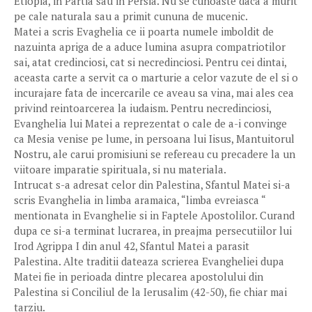
Etiopia, in Partia sau in Persia. Nu se cunoaste daca a murit
pe cale naturala sau a primit cununa de mucenic.
Matei a scris Evaghelia ce ii poarta numele imboldit de
nazuinta apriga de a aduce lumina asupra compatriotilor
sai, atat credinciosi, cat si necredinciosi. Pentru cei dintai,
aceasta carte a servit ca o marturie a celor vazute de el si o
incurajare fata de incercarile ce aveau sa vina, mai ales cea
privind reintoarcerea la iudaism. Pentru necredinciosi,
Evanghelia lui Matei a reprezentat o cale de a-i convinge
ca Mesia venise pe lume, in persoana lui Iisus, Mantuitorul
Nostru, ale carui promisiuni se refereau cu precadere la un
viitoare imparatie spirituala, si nu materiala.
Intrucat s-a adresat celor din Palestina, Sfantul Matei si-a
scris Evanghelia in limba aramaica, “limba evreiasca “
mentionata in Evanghelie si in Faptele Apostolilor. Curand
dupa ce si-a terminat lucrarea, in preajma persecutiilor lui
Irod Agrippa I din anul 42, Sfantul Matei a parasit
Palestina. Alte traditii dateaza scrierea Evangheliei dupa
Matei fie in perioada dintre plecarea apostolului din
Palestina si Conciliul de la Ierusalim (42-50), fie chiar mai
tarziu.