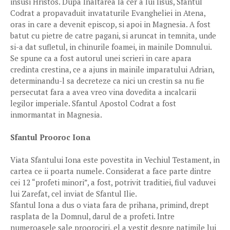
insusi Hristos. Dupa Inaltarea la cer a lui Iisus, Sfantul
Codrat a propavaduit invataturile Evangheliei in Atena,
oras in care a devenit episcop, si apoi in Magnesia. A fost
batut cu pietre de catre pagani, si aruncat in temnita, unde
si-a dat sufletul, in chinurile foamei, in mainile Domnului.
Se spune ca a fost autorul unei scrieri in care apara
credinta crestina, ce a ajuns in mainile imparatului Adrian,
determinandu-l sa decreteze ca nici un crestin sa nu fie
persecutat fara a avea vreo vina dovedita a incalcarii
legilor imperiale. Sfantul Apostol Codrat a fost
inmormantat in Magnesia.
Sfantul Prooroc Iona
Viata Sfantului Iona este povestita in Vechiul Testament, in
cartea ce ii poarta numele. Considerat a face parte dintre
cei 12 “profeti minori”, a fost, potrivit traditiei, fiul vaduvei
lui Zarefat, cel inviat de Sfantul Ilie.
Sfantul Iona a dus o viata fara de prihana, primind, drept
rasplata de la Domnul, darul de a profeti. Intre
numeroasele sale proorociri, el a vestit despre patimile lui