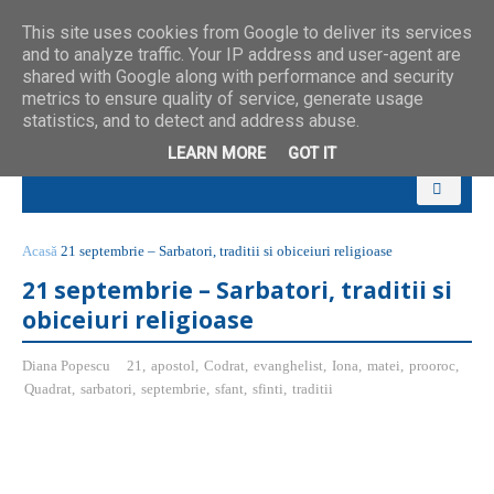
This site uses cookies from Google to deliver its services
and to analyze traffic. Your IP address and user-agent are
shared with Google along with performance and security
metrics to ensure quality of service, generate usage
statistics, and to detect and address abuse.
LEARN MORE
GOT IT
Acasă
21 septembrie – Sarbatori, traditii si obiceiuri religioase
21 septembrie – Sarbatori, traditii si
obiceiuri religioase
Diana Popescu
21
,
apostol
,
Codrat
,
evanghelist
,
Iona
,
matei
,
prooroc
,
Quadrat
,
sarbatori
,
septembrie
,
sfant
,
sfinti
,
traditii