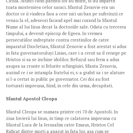
Cicilia. Atunci cand parintii lor au murit, si-au impartit
toata mostenirea celor saraci. Sfantul Zenovie era un
doctor ce ii vindeca fara a cere nici un ban pe suferinzii ce
venau la el, adeseori facand apel mai curand la Sfantul
Nume al lui Iisus decat la doctoriile sale. Odata cu trecerea
timpului, a devenit episcop de Egeea. In vremea
persecutiilor indreptate contra crestinilor de catre
imparatul Diocletian, Sfantul Zenovie a fost arestat si adus
in fata guvernatoruluyi Lisias, care i-a cerut sa il renege pe
Hristos si sa se inchine idolilor. Refuzul sau ferm a adus
asupra sa crunte si felurite schingiuiri. Sfanta Zenovia,
auzind ce i se intampla fratelui ei, s-a grabit sa i se alature
si l-a certat in public pe guvernator. Cei doi au fost
torturati impreuna, fiind, in cele din urma, decapitati.
Sfantul Apostol Cleopa
Sfantul Cleopa se numara printre cei 70 de Apostoli. In
ziua Invierii lui Iisus, in timp ce calatorea impreuna cu
Sfantul Luca de la Ierusalim catre Emaus, Hristos Cel
Ridicat dintre morti a aparut in fata lor, asa cum se