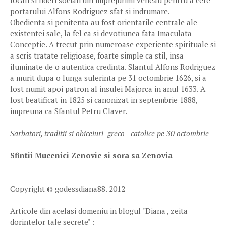
locali si lideri sociali din imprejurimi veneau pentru a cere
portarului Alfons Rodriguez sfat si indrumare.
Obedienta si penitenta au fost orientarile centrale ale
existentei sale, la fel ca si devotiunea fata Imaculata
Conceptie. A trecut prin numeroase experiente spirituale si
a scris tratate religioase, foarte simple ca stil, insa
iluminate de o autentica credinta. Sfantul Alfons Rodriguez
a murit dupa o lunga suferinta pe 31 octombrie 1626, si a
fost numit apoi patron al insulei Majorca in anul 1633. A
fost beatificat in 1825 si canonizat in septembrie 1888,
impreuna ca Sfantul Petru Claver.
Sarbatori, traditii si obiceiuri greco - catolice pe 30 octombrie
Sfintii Mucenici Zenovie si sora sa Zenovia
Copyright © godessdiana88. 2012
Articole din acelasi domeniu in blogul "Diana , zeita
dorintelor tale secrete" :