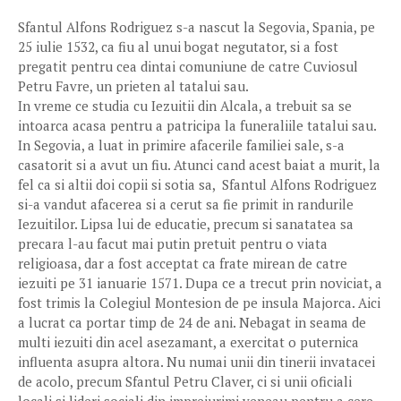
Sfantul Alfons Rodriguez s-a nascut la Segovia, Spania, pe
25 iulie 1532, ca fiu al unui bogat negutator, si a fost
pregatit pentru cea dintai comuniune de catre Cuviosul
Petru Favre, un prieten al tatalui sau.
In vreme ce studia cu Iezuitii din Alcala, a trebuit sa se
intoarca acasa pentru a patricipa la funeraliile tatalui sau.
In Segovia, a luat in primire afacerile familiei sale, s-a
casatorit si a avut un fiu. Atunci cand acest baiat a murit, la
fel ca si altii doi copii si sotia sa, Sfantul Alfons Rodriguez
si-a vandut afacerea si a cerut sa fie primit in randurile
Iezuitilor. Lipsa lui de educatie, precum si sanatatea sa
precara l-au facut mai putin pretuit pentru o viata
religioasa, dar a fost acceptat ca frate mirean de catre
iezuiti pe 31 ianuarie 1571. Dupa ce a trecut prin noviciat, a
fost trimis la Colegiul Montesion de pe insula Majorca. Aici
a lucrat ca portar timp de 24 de ani. Nebagat in seama de
multi iezuiti din acel asezamant, a exercitat o puternica
influenta asupra altora. Nu numai unii din tinerii invatacei
de acolo, precum Sfantul Petru Claver, ci si unii oficiali