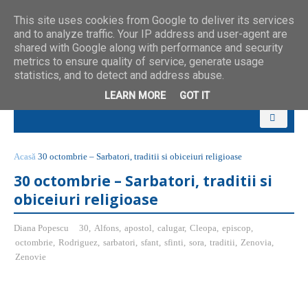
This site uses cookies from Google to deliver its services
and to analyze traffic. Your IP address and user-agent are
shared with Google along with performance and security
metrics to ensure quality of service, generate usage
statistics, and to detect and address abuse.
LEARN MORE
GOT IT
Acasă
30 octombrie – Sarbatori, traditii si obiceiuri religioase
30 octombrie – Sarbatori, traditii si
obiceiuri religioase
Diana Popescu
30
,
Alfons
,
apostol
,
calugar
,
Cleopa
,
episcop
,
octombrie
,
Rodriguez
,
sarbatori
,
sfant
,
sfinti
,
sora
,
traditii
,
Zenovia
,
Zenovie