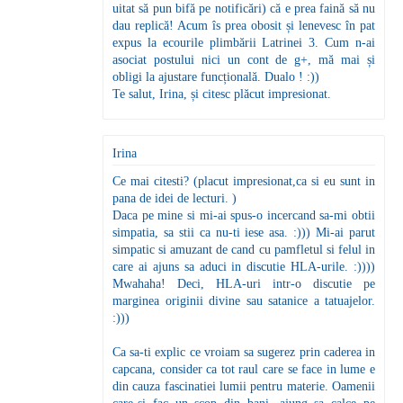
uitat să pun bifă pe notificări) că e prea faină să nu
dau replică! Acum îs prea obosit și lenevesc în pat
expus la ecourile plimbării Latrinei 3. Cum n-ai
asociat postului nici un cont de g+, mă mai și
obligi la ajustare funcțională. Dualo ! :))
Te salut, Irina, și citesc plăcut impresionat.
Irina
Ce mai citesti? (placut impresionat,ca si eu sunt in
pana de idei de lecturi. )
Daca pe mine si mi-ai spus-o incercand sa-mi obtii
simpatia, sa stii ca nu-ti iese asa. :))) Mi-ai parut
simpatic si amuzant de cand cu pamfletul si felul in
care ai ajuns sa aduci in discutie HLA-urile. :))))
Mwahaha! Deci, HLA-uri intr-o discutie pe
marginea originii divine sau satanice a tatuajelor.
:)))
Ca sa-ti explic ce vroiam sa sugerez prin caderea in
capcana, consider ca tot raul care se face in lume e
din cauza fascinatiei lumii pentru materie. Oamenii