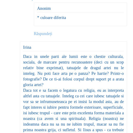
Anonim
* culoare diferita
Răspundeți
Irina
Daca in unele parti ale lumii este o chestie culturala,
sociala, de marcare pentru recunoastere (deci cu un scop
relativ bine exprimat), tatuajele de dragul artei nu le
inteleg. Nu poti face arta pe o panza? Pe hartie? Printr-o
fotografie? De ce ti-ai folosi corpul drept suport pt a arata
gloria artei?
Daca tot e sa facem o legatura cu religia, eu as interpreta
altfel asta cu tatuajele. Inteleg ca cei care iubesc tatuajele si
vor sa se infrumuseteasca pe ei insisi la modul asta, au de
fapt interes si iubire pentru formele exterioare, superficiale,
isi iubesc trupul - care este prin excelenta forma materiala a
noastra (ca avem si una spirituala). Religia (noastra) ne
indeamna daca nu sa nu ne iubim trupul, macar sa nu fie
prima noastra grija, ci sufletul. Si Iisus a spus - ca trebuie