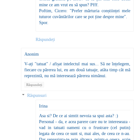
mine ce am vrut eu să spun? Pfff.
Poftim, Cicero: "Prefer mărturia conștiinței mele
tuturor cuvântărilor care se pot ține despre mine".
Spor.
Răspundeți
Anonim
V-ați "tatuat" / afișat intelectul mai sus... Să ne înțelegem,
fiecare cu părerea lui, eu am două tatuaje, atâta timp cât mă
reprezintă, nu mă interesează părerea nimănui.
Răspundeți
Răspunsuri
Irina
Asa si? De ce ai simtit nevoia sa spui asta? :)
Personal - da, e acea parere care nu te intereseaza -
vad in tatuati oameni cu o frustrare (cel putin)
legata de ceea ce sunt si, mai ales, de ceea ce n-au.
Dar reprezinta-te prin altceva, printr-o opera, scrie