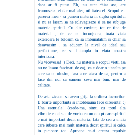
daca ar fi putut. Eh, nu sunt chiar asa, are
frumusetea ei dar mai ales, utilitatea ei. Scopul e -
parerea mea - sa punem materia in slujba spiritului
si nu sa lasam sa ne sclavagizeze si sa ne subjuge
materia spiritul. Cu alte cuvinte, tot ce tine de
material , de ce ne inconjoara, toata viata
exterioara le folosim ca sa imbunatatim si chiar sa
desavarsim , sa aducem la nivel de ideal sau
perfectiune, ce se intampla in viata noastra
interioara.
Nu viceversa! :) Deci, nu materia e scopul vietii (sa
nu ne lasam fascinati de ea), ea e doar o unealta pe
care sa o folosim, fara a ne atasa de ea, pentru a
face din noi ca oameni ceva mai bun, mai de
calitate.
De-asta ziceam sa avem grija la ordinea lucrurilor.
E foarte importanta si intotdeauna face diferenta! :)
Una esentiala! (crede-ma, simti cu totul alta
vibratie cand stai de vorba cu un om pt care spiritul
e mai important decat materia, fata de cea a unuia
care iubeste mai mult materia decat spiritul si calca
in picioare tot. Aproape ca-ti creaza repulsie