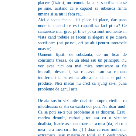
placere (fizica), nu renunta la ea si sacrificandu-se
pe sine, aratand ca e capabil sa iubeasca fiinta
umana si sa nu ii faca rau.
Aici e toata cheia... iti place iti place, dar pana
unde te duci si ce esti capabil sa faci pt ea? Ce
cantareste mai greu pt tine? pt ca sunt momente in
viata cand trebuie sa facem si alegeri si pe cineva
sacrificam (ori pe noi, ori pe altii pentru interesele
noastre).
Oamenii lipsiti de substanta, de un licar de
constiinta treaza, de un ideal sau un principiu, nu
vor avea nici cea mai mica remuscare sa fie
imorali, desantati, sa raneasca sau sa ramana
indiferenti la suferinta altora, ba chiar o pot si
produce. Nici macar nu cred ca ajung sa-si puna
probleme de genul asta.
De-aia sustin viziunile dualiste asupra vietii , ca
intotdeauna sa stii ca exista doi poli. Nu doar unul.
Ca sa poti sa-ti pui probleme si sa discerni. Erau,
candva demult, catharii, tot asa cu o viziune
dualista, foarte asemanatoare cu a mea (da, ei cu a
mea nu a mea cu a lor :)) ) doar ca erau mult mai
extremisti, urau materia cu totul, ar fi desfiintat-o