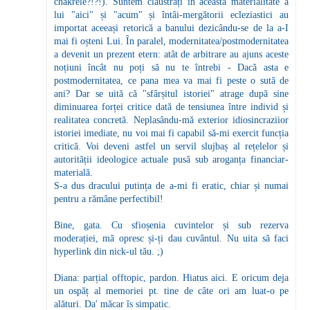
chakrele?!?!). Suntem claustrați în această materialitate a
lui "aici" și "acum" și întâi-mergătorii ecleziastici au
importat aceeași retorică a banului dezicându-se de la a-I
mai fi oșteni Lui. În paralel, modernitatea/postmodernitatea
a devenit un prezent etern: atât de arbitrare au ajuns aceste
noțiuni încât nu poți să nu te întrebi - Dacă asta e
postmodernitatea, ce pana mea va mai fi peste o sută de
ani? Dar se uită că "sfârșitul istoriei" atrage după sine
diminuarea forței critice dată de tensiunea între individ și
realitatea concretă. Neplasându-mă exterior idiosincraziior
istoriei imediate, nu voi mai fi capabil să-mi exercit funcția
critică. Voi deveni astfel un servil slujbaș al rețelelor și
autorității ideologice actuale pusă sub aroganța financiar-
materială.
S-a dus dracului putința de a-mi fi eratic, chiar și numai
pentru a rămâne perfectibil!
Bine, gata. Cu sfioșenia cuvintelor și sub rezerva
moderației, mă opresc și-ți dau cuvântul. Nu uita să faci
hyperlink din nick-ul tău. ;)
Diana: parțial offtopic, pardon. Hiatus aici. E oricum deja
un ospăț al memoriei pt. tine de câte ori am luat-o pe
alături. Da' măcar îs simpatic.