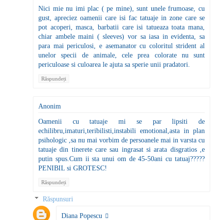
Nici mie nu imi plac ( pe mine), sunt unele frumoase, cu
gust, apreciez oamenii care isi fac tatuaje in zone care se
pot acoperi, masca, barbatii care isi tatueaza toata mana,
chiar ambele maini ( sleeves) vor sa iasa in evidenta, sa
para mai periculosi, e asemanator cu coloritul strident al
unelor specii de animale, cele prea colorate nu sunt
periculoase si culoarea le ajuta sa sperie unii pradatori.
Răspundeți
Anonim
Oamenii cu tatuaje mi se par lipsiti de
echilibru,imaturi,teribilisti,instabili emotional,asta in plan
psihologic ,sa nu mai vorbim de persoanele mai in varsta cu
tatuaje din tinerete care sau ingrasat si arata disgratios ,e
putin spus.Cum ii sta unui om de 45-50ani cu tatuaj?????
PENIBIL si GROTESC!
Răspundeți
Răspunsuri
Diana Popescu