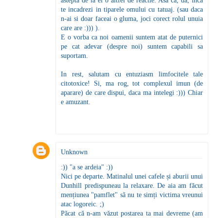
astepta de la ei o altfel de reactie. Asa ca, da, inca
te incadrezi in tiparele omului cu tatuaj. (sau daca
n-ai si doar faceai o gluma, joci corect rolul unuia
care are :))) ).
E o vorba ca noi oamenii suntem atat de puternici
pe cat adevar (despre noi) suntem capabili sa
suportam.
In rest, salutam cu entuziasm limfocitele tale
citotoxice! Si, ma rog, tot complexul imun (de
aparare) de care dispui, daca ma intelegi :))) Chiar
e amuzant.
Unknown
:)) "a se ardeia" :))
Nici pe departe. Matinalul unei cafele și aburii unui
Dunhill predispuneau la relaxare. De aia am făcut
mențiunea "pamflet" să nu te simți victima vreunui
atac logoreic. ;)
Păcat că n-am văzut postarea ta mai devreme (am