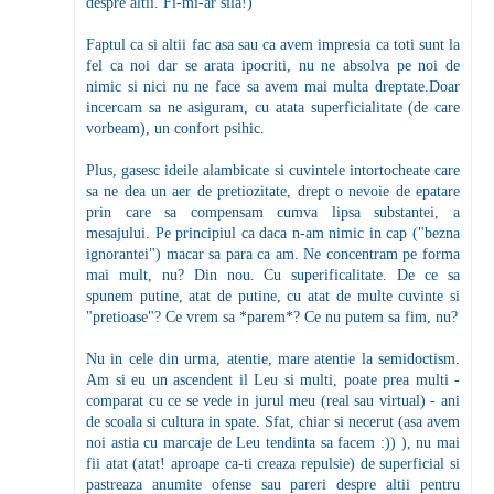
despre altii. Fi-mi-ar sila!)
Faptul ca si altii fac asa sau ca avem impresia ca toti sunt la
fel ca noi dar se arata ipocriti, nu ne absolva pe noi de
nimic si nici nu ne face sa avem mai multa dreptate.Doar
incercam sa ne asiguram, cu atata superficialitate (de care
vorbeam), un confort psihic.
Plus, gasesc ideile alambicate si cuvintele intortocheate care
sa ne dea un aer de pretiozitate, drept o nevoie de epatare
prin care sa compensam cumva lipsa substantei, a
mesajului. Pe principiul ca daca n-am nimic in cap ("bezna
ignorantei") macar sa para ca am. Ne concentram pe forma
mai mult, nu? Din nou. Cu superificalitate. De ce sa
spunem putine, atat de putine, cu atat de multe cuvinte si
"pretioase"? Ce vrem sa *parem*? Ce nu putem sa fim, nu?
Nu in cele din urma, atentie, mare atentie la semidoctism.
Am si eu un ascendent il Leu si multi, poate prea multi -
comparat cu ce se vede in jurul meu (real sau virtual) - ani
de scoala si cultura in spate. Sfat, chiar si necerut (asa avem
noi astia cu marcaje de Leu tendinta sa facem :)) ), nu mai
fii atat (atat! aproape ca-ti creaza repulsie) de superficial si
pastreaza anumite ofense sau pareri despre altii pentru