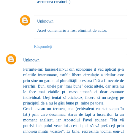
asemenea creaturi. )
Unknown
Acest comentariu a fost eliminat de autor.
Răspundeți
Unknown
Permite-mi: laissez-fair-ul din economie îl văd aplicat și-n
relațiile interumane, astfel: libera circulație a ideilor este
prin sine un garant al pluralității acestora fără a fi nevoie de
ierarhii. Bun, unele par "mai bune" decât altele, dar asta nu
le face mai viabile pt. masa umană ci doar asumate
individual. Deși tentat să etichetez, încerc să nu segreg pe
principiul de a nu le găsi bune pt. mine pe toate.
Grecii aveau un termen, eon (echivalent cu status-quo în
lat.) prin care desemnau starea de fapt a lucrurilor la un
moment analizat, iar Apostolul Pavel spunea: "Nu vă
potriviți chipului veacului acestuia, ci să vă prefaceți prin
înnoirea minții voastre". Ei bine, reprezintă tocmai eon-ul