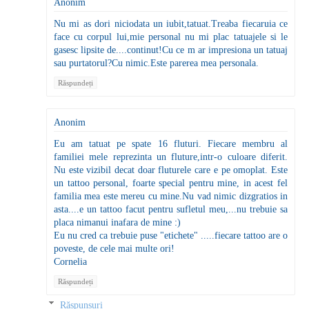
Anonim
Nu mi as dori niciodata un iubit,tatuat.Treaba fiecaruia ce
face cu corpul lui,mie personal nu mi plac tatuajele si le
gasesc lipsite de....continut!Cu ce m ar impresiona un tatuaj
sau purtatorul?Cu nimic.Este parerea mea personala.
Răspundeți
Anonim
Eu am tatuat pe spate 16 fluturi. Fiecare membru al
familiei mele reprezinta un fluture,intr-o culoare diferit.
Nu este vizibil decat doar fluturele care e pe omoplat. Este
un tattoo personal, foarte special pentru mine, in acest fel
familia mea este mereu cu mine.Nu vad nimic dizgratios in
asta....e un tattoo facut pentru sufletul meu,...nu trebuie sa
placa nimanui inafara de mine :)
Eu nu cred ca trebuie puse "etichete" .....fiecare tattoo are o
poveste, de cele mai multe ori!
Cornelia
Răspundeți
Răspunsuri