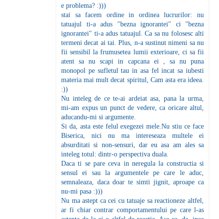
e problema? :)))
stai sa facem ordine in ordinea lucrurilor: nu
tatuajul ti-a adus "bezna ignorantei" ci "bezna
ignorantei" ti-a adus tatuajul. Ca sa nu folosesc alti
termeni decat ai tai. Plus, n-a sustinut nimeni sa nu
fii sensibil la frumusetea lumii exterioare, ci sa fii
atent sa nu scapi in capcana ei , sa nu puna
monopol pe sufletul tau in asa fel incat sa iubesti
materia mai mult decat spiritul, Cam asta era ideea.
:))
Nu inteleg de ce te-ai ardeiat asa, pana la urma,
mi-am expus un punct de vedere, ca oricare altul,
aducandu-mi si argumente.
Si da, asta este felul exegezei mele.Nu stiu ce face
Biserica, nici nu ma intereseaza multele ei
absurditati si non-sensuri, dar eu asa am ales sa
inteleg totul: dintr-o perspectiva duala.
Daca ti se pare ceva in neregula la constructia si
sensul ei sau la argumentele pe care le aduc,
semnaleaza, daca doar te simti jignit, aproape ca
nu-mi pasa :)))
Nu ma astept ca cei cu tatuaje sa reactioneze altfel,
ar fi chiar contrar comportamentului pe care l-as