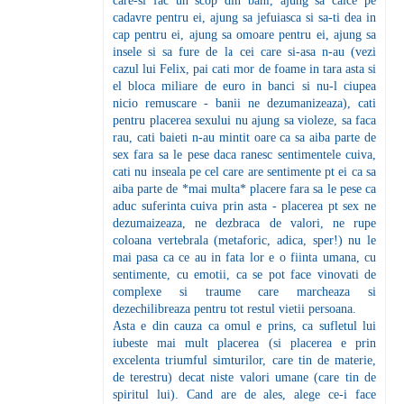
care-si fac un scop din bani, ajung sa calce pe
cadavre pentru ei, ajung sa jefuiasca si sa-ti dea in
cap pentru ei, ajung sa omoare pentru ei, ajung sa
insele si sa fure de la cei care si-asa n-au (vezi
cazul lui Felix, pai cati mor de foame in tara asta si
el bloca miliare de euro in banci si nu-l ciupea
nicio remuscare - banii ne dezumanizeaza), cati
pentru placerea sexului nu ajung sa violeze, sa faca
rau, cati baieti n-au mintit oare ca sa aiba parte de
sex fara sa le pese daca ranesc sentimentele cuiva,
cati nu inseala pe cel care are sentimente pt ei ca sa
aiba parte de *mai multa* placere fara sa le pese ca
aduc suferinta cuiva prin asta - placerea pt sex ne
dezumaizeaza, ne dezbraca de valori, ne rupe
coloana vertebrala (metaforic, adica, sper!) nu le
mai pasa ca ce au in fata lor e o fiinta umana, cu
sentimente, cu emotii, ca se pot face vinovati de
complexe si traume care marcheaza si
dezechilibreaza pentru tot restul vietii persoana.
Asta e din cauza ca omul e prins, ca sufletul lui
iubeste mai mult placerea (si placerea e prin
excelenta triumful simturilor, care tin de materie,
de terestru) decat niste valori umane (care tin de
spiritul lui). Cand are de ales, alege ce-i face