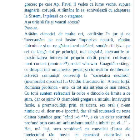
grecesc pe care Ap. Pavel îl vedea ca lume veche, supusă
stagnării, coruptă. A rămâne în ea, echivalează cu adaptarea
la Sistem, înțeleasă ca o stagnare.
Așa urât să fie și veacul acesta?
Pare-se.
Arătăm cianotici de multe ori, ostilizăm în jur și ne
înverșunăm pe noi înșine împotriva noastră, căutăm
ubicuitate și nu ne găsim locul nicăieri, sondăm fetișizat pe
cel de lângă noi pe principii, mai degrabă, mercantile pt.
maximizarea interesului propriu decât pentru cultivarea
unui contact (contract?!) social win-win. Coagulăm stânga
cu dreapta într-un amestec pestriț și ciorovăitor de liberalo-
activiști comuniști convertiți la "societatea deschisă"
(memorabil discursul lui Ovidiu Hurduzeu în "A treia forță:
România profundă - uite, că tot mă întrebai ce mai citesc).
Cu toții suntem refractari la orice e dincolo de limita a ce
știm, dar ce știm? O dramoletă gregară a mitului înnavuțirii
facile, a promiscuității prin, să zicem, sex oral ( n-am
nimic cu el, doar nu-s ipocrit!, dar să mă scutească cu texte
d'astea butadice gen: "când i-o ***, e ca un extaz spiritual
profund prin care-mi arăt măsura totală a iubirii pt. el...!" -
Hai, mă lași, soro semidoctă cu convulsii d'astea ale
intelectului tău bovin ce amestecă endorfina cu