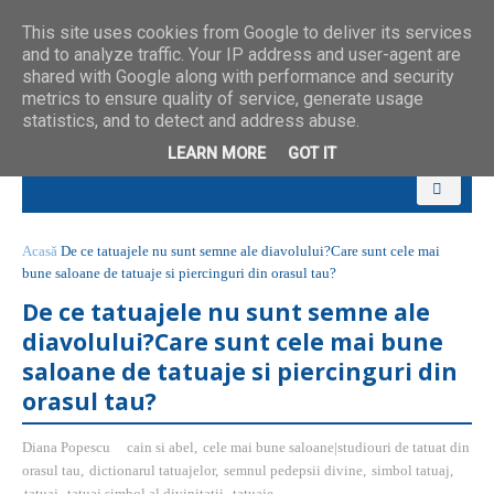
This site uses cookies from Google to deliver its services
and to analyze traffic. Your IP address and user-agent are
shared with Google along with performance and security
metrics to ensure quality of service, generate usage
statistics, and to detect and address abuse.
LEARN MORE
GOT IT
Acasă
De ce tatuajele nu sunt semne ale diavolului?Care sunt cele mai
bune saloane de tatuaje si piercinguri din orasul tau?
De ce tatuajele nu sunt semne ale
diavolului?Care sunt cele mai bune
saloane de tatuaje si piercinguri din
orasul tau?
Diana Popescu
cain si abel
,
cele mai bune saloane|studiouri de tatuat din
orasul tau
,
dictionarul tatuajelor
,
semnul pedepsii divine
,
simbol tatuaj
,
tatuaj
,
tatuaj simbol al divinitatii
,
tatuaje