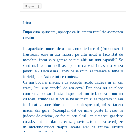
Răspundeți
Irina
Dupa cum spuneam, aproape ca iti creaza repulsie asemenea
creaturi.
Incapacitatea unora de a face anumite lucruri (frumoase) ii
frustreaza oare in asa masura pe altii incat ii face atat de
meschini incat sa sugereze ca nici altii nu sunt capabili? Se
simt mai confortabili asa pentru ca vad in asta o scuza
pentru ei? Daca e asa , apey ce sa spun, sa traiasca ei bine si
fericiti, nu? Asta e tot ce conteaza.
Ce ma bucura, macar, e ca accepta, acolo undeva in ei, ca,
frate, "nu sunt capabil de asa ceva".Dar daca nu ne place
cum suna adevarul asta despre noi, nu trebuie sa aruncam
cu rosii, frumos ar fi ori sa ne asumam si sa reparam in asa
fel incat sa sune bine ce spunem despre noi, ori sa tacem
macar din gura. (exemplul dat de mine poate fi vazut si
judecat de oricine, ce fac eu sau altul , ce simt sau gandesc
cu adevarat, nu, dar mereu se gaseste cate unul sa se erijeze
in atotcunoscatori despre aceste atat de intime lucruri