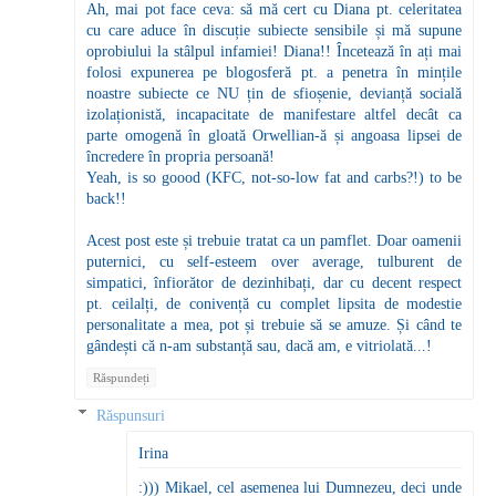
Ah, mai pot face ceva: să mă cert cu Diana pt. celeritatea
cu care aduce în discuție subiecte sensibile și mă supune
oprobiului la stâlpul infamiei! Diana!! Încetează în ați mai
folosi expunerea pe blogosferă pt. a penetra în mințile
noastre subiecte ce NU țin de sfioșenie, devianță socială
izolaționistă, incapacitate de manifestare altfel decât ca
parte omogenă în gloată Orwellian-ă și angoasa lipsei de
încredere în propria persoană!
Yeah, is so goood (KFC, not-so-low fat and carbs?!) to be
back!!
Acest post este și trebuie tratat ca un pamflet. Doar oamenii
puternici, cu self-esteem over average, tulburent de
simpatici, înfiorător de dezinhibați, dar cu decent respect
pt. ceilalți, de conivență cu complet lipsita de modestie
personalitate a mea, pot și trebuie să se amuze. Și când te
gândești că n-am substanță sau, dacă am, e vitriolată...!
Răspundeți
Răspunsuri
Irina
:))) Mikael, cel asemenea lui Dumnezeu, deci unde