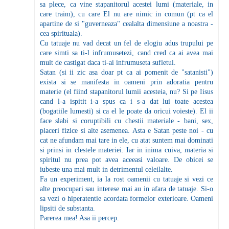
sa plece, ca vine stapanitorul acestei lumi (materiale, in
care traim), cu care El nu are nimic in comun (pt ca el
apartine de si "guverneaza" cealalta dimensiune a noastra -
cea spirituala).
Cu tatuaje nu vad decat un fel de elogiu adus trupului pe
care simti sa ti-l infrumusetezi, cand cred ca ai avea mai
mult de castigat daca ti-ai infrumuseta sufletul.
Satan (si ii zic asa doar pt ca ai pomenit de "satanisti")
exista si se manifesta in oameni prin adoratia pentru
materie (el fiind stapanitorul lumii acesteia, nu? Si pe Iisus
cand l-a ispitit i-a spus ca i s-a dat lui toate acestea
(bogatiile lumesti) si ca el le poate da oricui voieste). El ii
face slabi si coruptibili cu chestii materiale - bani, sex,
placeri fizice si alte asemenea. Asta e Satan peste noi - cu
cat ne afundam mai tare in ele, cu atat suntem mai dominati
si prinsi in clestele materiei. Iar in inima cuiva, materia si
spiritul nu prea pot avea aceeasi valoare. De obicei se
iubeste una mai mult in detrimentul celeilalte.
Fa un experiment, ia la rost oamenii cu tatuaje si vezi ce
alte preocupari sau interese mai au in afara de tatuaje. Si-o
sa vezi o hiperatentie acordata formelor exterioare. Oameni
lipsiti de substanta.
Parerea mea! Asa ii percep.