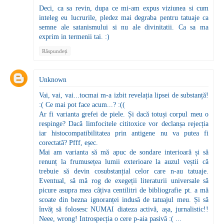
Deci, ca sa revin, dupa ce mi-am expus viziunea si cum
inteleg eu lucrurile, pledez mai degraba pentru tatuaje ca
semne ale satanismului si nu ale divinitatii. Ca sa ma
exprim in termenii tai. :)
Răspundeți
Unknown
Vai, vai, vai...tocmai m-a izbit revelația lipsei de substanță!
:( Ce mai pot face acum...? :((
Ar fi varianta grefei de piele. Și dacă totuși corpul meu o
respinge? Dacă limfocitele cititoxice vor declanșa rejecția
iar histocompatibilitatea prin antigene nu va putea fi
corectată? Pfff, eșec.
Mai am varianta să mă apuc de sondare interioară și să
renunț la frumusețea lumii exterioare la auzul veștii că
trebuie să devin cosubstanțial celor care n-au tatuaje.
Eventual, să mă rog de exegeții literaturii universale să
picure asupra mea câțiva centilitri de bibliografie pt. a mă
scoate din bezna ignoranței indusă de tatuajul meu. Și să
învăț să folosesc NUMAI diateza activă, așa, jurnalistic!!
Neee, wrong! Introspecția o cere p-aia pasivă :( ...