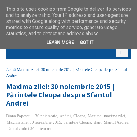
This site uses cookies from Google to deliver its services
and to analyze traffic. Your IP address and user-agent are
shared with Google along with performance and security
metrics to ensure quality of service, generate usage
statistics, and to detect and address abuse.
LEARN MORE
GOT IT
Acasă
Maxima zilei: 30 noiembrie 2015 | Părintele Cleopa despre Sfantul
Andrei
Maxima zilei: 30 noiembrie 2015 |
Părintele Cleopa despre Sfantul
Andrei
Diana Popescu
30 noiembrie
,
Andrei
,
Cleopa
,
Maxima
,
maxima zilei
,
Maxima zilei 30 noiembrie 2015
,
parintele Cleopa
,
sfant
,
Sfantul Andrei
,
sfantul andrei 30 noiembrie