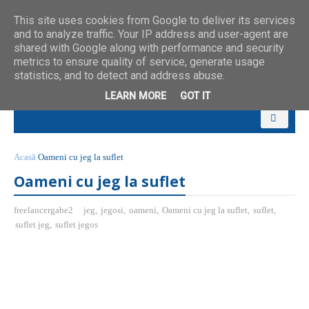
This site uses cookies from Google to deliver its services
and to analyze traffic. Your IP address and user-agent are
shared with Google along with performance and security
metrics to ensure quality of service, generate usage
statistics, and to detect and address abuse.
LEARN MORE
GOT IT
Acasă
Oameni cu jeg la suflet
Oameni cu jeg la suflet
freelancergabe2
jeg
,
jegosi
,
oameni
,
Oameni cu jeg la suflet
,
suflet
,
suflet jeg
,
suflet jegos