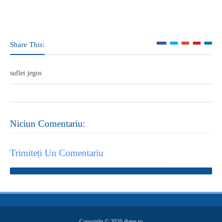
Share This:
suflet jegos
Niciun Comentariu:
Trimiteți Un Comentariu
Copyright ©
2026
diane.ro