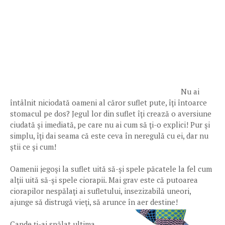
Nu ai
întâlnit niciodată oameni al căror suflet pute, îţi întoarce
stomacul pe dos? Jegul lor din suflet îţi crează o aversiune
ciudată şi imediată, pe care nu ai cum să ţi-o explici! Pur şi
simplu, îţi dai seama că este ceva în neregulă cu ei, dar nu
ştii ce şi cum!
Oamenii jegoşi la suflet uită să-şi spele păcatele la fel cum
alţii uită să-şi spele ciorapii. Mai grav este că putoarea
ciorapilor nespălaţi ai sufletului, insezizabilă uneori,
ajunge să distrugă vieţi, să arunce în aer destine!
Cande ţi-ai spălat ultima