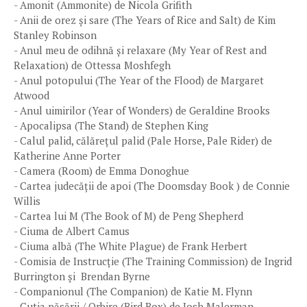
- Amonit (Ammonite) de Nicola Grifith
- Anii de orez și sare (The Years of Rice and Salt) de Kim
Stanley Robinson
- Anul meu de odihnă și relaxare (My Year of Rest and
Relaxation) de Ottessa Moshfegh
- Anul potopului (The Year of the Flood) de Margaret
Atwood
- Anul uimirilor (Year of Wonders) de Geraldine Brooks
- Apocalipsa (The Stand) de Stephen King
- Calul palid, călărețul palid (Pale Horse, Pale Rider) de
Katherine Anne Porter
- Camera (Room) de Emma Donoghue
- Cartea judecății de apoi (The Doomsday Book ) de Connie
Willis
- Cartea lui M (The Book of M) de Peng Shepherd
- Ciuma de Albert Camus
- Ciuma albă (The White Plague) de Frank Herbert
- Comisia de Instrucție (The Training Commission) de Ingrid
Burrington și Brendan Byrne
- Companionul (The Companion) de Katie M. Flynn
- Cutia păsării / Orbire (Bird Box) de Josh Malerman