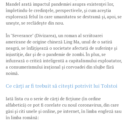
Mandel arată impactul pandemiei asupra existenței lor,
împletindu-le credințele, perspectivele, și cum aceștia
explorează felul în care umanitatea se destramă și, apoi, se
unește, se reclădește din nou.
În "Severance" (Divizarea), un roman al scriitoarei
americane de origine chineză Ling Ma, unul de o satiră
neagră, se înfățișează o societate afectată de suferințe și
injustiție, dar și de o pandemie de zombi. În plus, se
infuzează o critică inteligentă a capitalismului exploatator,
a consumerismului irațional și corvoadei din slujbe fără
noimă.
Ce cărți ar fi trebuit să citești potrivit lui Tolstoi
Iată lista cu o serie de cărți de ficțiune (în ordine
alfabetică) ce pot fi corelate cu noul coronavirus, din care
găsi și citi unele și online, pe internet, în limba engleză sau
în limba română: