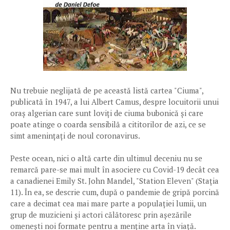
Nu trebuie neglijată de pe această listă cartea "Ciuma",
publicată în 1947, a lui Albert Camus, despre locuitorii unui
oraș algerian care sunt loviți de ciuma bubonică și care
poate atinge o coarda sensibilă a cititorilor de azi, ce se
simt amenințați de noul coronavirus.
Peste ocean, nici o altă carte din ultimul deceniu nu se
remarcă pare-se mai mult în asociere cu Covid-19 decât cea
a canadienei Emily St. John Mandel, "Station Eleven" (Stația
11). În ea, se descrie cum, după o pandemie de gripă porcină
care a decimat cea mai mare parte a populației lumii, un
grup de muzicieni și actori călătoresc prin așezările
omenești noi formate pentru a menține arta în viață.