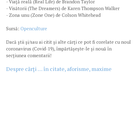
- Viață reală (Real Life) de Brandon Taylor
- Visătorii (The Dreamers) de Karen Thompson Walker
- Zona unu (Zone One) de Colson Whitehead
Sursă:
Openculture
Dacă știi și/sau ai citit și alte cărți ce pot fi corelate cu noul
coronavirus (Covid-19), împărtășește-le și nouă în
secțiunea comentarii!
Despre cărți … în citate, aforisme, maxime