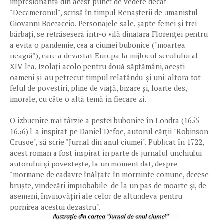
impresionantă din acest punct de vedere decât
"Decameronul", scrisă în timpul Renașterii de umanistul
Giovanni Boccaccio. Personajele sale, șapte femei și trei
bărbați, se retrăseseră într-o vilă dinafara Florenței pentru
a evita o pandemie, cea a ciumei bubonice ("moartea
neagră"), care a devastat Europa la mijlocul secolului al
XIV-lea. Izolați acolo pentru două săptămâni, acești
oameni și-au petrecut timpul relatându-și unii altora tot
felul de povestiri, pline de viață, bizare și, foarte des,
imorale, cu câte o altă temă în fiecare zi.
O izbucnire mai târzie a pestei bubonice în Londra (1655-
1656) l-a inspirat pe Daniel Defoe, autorul cărții "Robinson
Crusoe", să scrie "Jurnal din anul ciumei". Publicat în 1722,
acest roman a fost inspirat în parte de jurnalul unchiului
autorului și povestește, la un moment dat, despre
"mormane de cadavre înălțate în morminte comune, decese
bruște, vindecări improbabile de la un pas de moarte și, de
asemeni, învinovățiri ale celor de altundeva pentru
pornirea acestui dezastru".