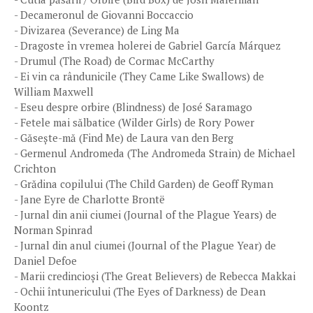
- Decameronul de Giovanni Boccaccio
- Divizarea (Severance) de Ling Ma
- Dragoste în vremea holerei de Gabriel García Márquez
- Drumul (The Road) de Cormac McCarthy
- Ei vin ca rândunicile (They Came Like Swallows) de
William Maxwell
- Eseu despre orbire (Blindness) de José Saramago
- Fetele mai sălbatice (Wilder Girls) de Rory Power
- Găsește-mă (Find Me) de Laura van den Berg
- Germenul Andromeda (The Andromeda Strain) de Michael
Crichton
- Grădina copilului (The Child Garden) de Geoff Ryman
- Jane Eyre de Charlotte Brontë
- Jurnal din anii ciumei (Journal of the Plague Years) de
Norman Spinrad
- Jurnal din anul ciumei (Journal of the Plague Year) de
Daniel Defoe
- Marii credincioși (The Great Believers) de Rebecca Makkai
- Ochii întunericului (The Eyes of Darkness) de Dean
Koontz