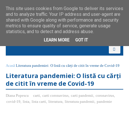
This site uses cookies from Google to deliver its services
and to analyze traffic. Your IP address and user-agent are
shared with Google along with performance and security
metrics to ensure quality of service, generate usage
statistics, and to detect and address abuse.
LEARN MORE
GOT IT
Acasă
Literatura pandemiei: O listă cu cărți de citit în vreme de Covid-19
Literatura pandemiei: O listă cu cărți
de citit în vreme de Covid-19
Diana Popescu
carti
,
carti coronavirus
,
carti pandemii
,
coronavirus
,
covid-19
,
lista
,
lista carti
,
literatura
,
literatura pandemii
,
pandemie