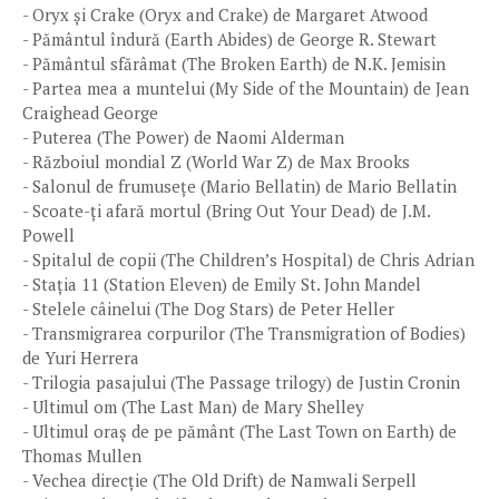
- Oryx și Crake (Oryx and Crake) de Margaret Atwood
- Pământul îndură (Earth Abides) de George R. Stewart
- Pământul sfărâmat (The Broken Earth) de N.K. Jemisin
- Partea mea a muntelui (My Side of the Mountain) de Jean
Craighead George
- Puterea (The Power) de Naomi Alderman
- Războiul mondial Z (World War Z) de Max Brooks
- Salonul de frumusețe (Mario Bellatin) de Mario Bellatin
- Scoate-ți afară mortul (Bring Out Your Dead) de J.M.
Powell
- Spitalul de copii (The Children’s Hospital) de Chris Adrian
- Stația 11 (Station Eleven) de Emily St. John Mandel
- Stelele câinelui (The Dog Stars) de Peter Heller
- Transmigrarea corpurilor (The Transmigration of Bodies)
de Yuri Herrera
- Trilogia pasajului (The Passage trilogy) de Justin Cronin
- Ultimul om (The Last Man) de Mary Shelley
- Ultimul oraș de pe pământ (The Last Town on Earth) de
Thomas Mullen
- Vechea direcție (The Old Drift) de Namwali Serpell