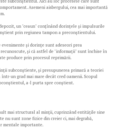
este subconștientul. Aici au loc procesele care sunt
 comportament. Asemeni aisbergului, cea mai importantă
em.
epozit, un "ceaun" conțînând dorințele și impulsurile
conștient prin regiunea tampon a preconștientului.
 evenimente și dorințe sunt adeseori prea
recunoscute, și că astfel de "informații" sunt închise în
ate produce prin procesul reprimării.
nții subconștiente, și presupunerea primară a teoriei
 într-un grad mai mare decât cred oamenii. Scopul
bconștientul, a-l purta spre conștient.
lt mai structural al minții, cuprinzând entitățile sine
te nu sunt zone fizice din creier ci, mai degrabă,
lor mentale importante.