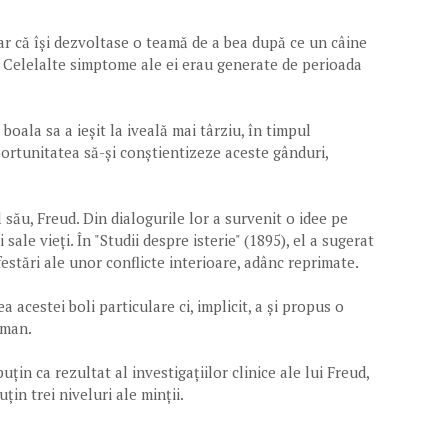
lar că își dezvoltase o teamă de a bea după ce un câine
. Celelalte simptome ale ei erau generate de perioada
oala sa a ieșit la iveală mai târziu, în timpul
portunitatea să-și conștientizeze aceste gânduri,
său, Freud. Din dialogurile lor a survenit o idee pe
sale vieți. În "Studii despre isterie" (1895), el a sugerat
estări ale unor conflicte interioare, adânc reprimate.
 acestei boli particulare ci, implicit, a și propus o
uman.
țin ca rezultat al investigațiilor clinice ale lui Freud,
țin trei niveluri ale minții.