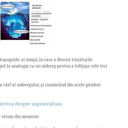
pografic al minții, în care a descris trăsăturile
 apel la analogia cu un aisberg pentru a înfățișa cele trei
a vârf al aisbergului, și consistând din acele gânduri
ărerea despre suprarealism
t retras din memorie.