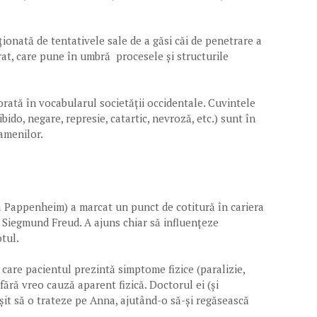
ționată de tentativele sale de a găsi căi de penetrare a
rat, care pune în umbră procesele și structurile
porată în vocabularul societății occidentale. Cuvintele
ibido, negare, represie, catartic, nevroză, etc.) sunt în
oamenilor.
 Pappenheim) a marcat un punct de cotitură în cariera
Siegmund Freud. A ajuns chiar să influențeze
otul.
 care pacientul prezintă simptome fizice (paralizie,
) fără vreo cauză aparent fizică. Doctorul ei (și
ușit să o trateze pe Anna, ajutând-o să-și regăsească