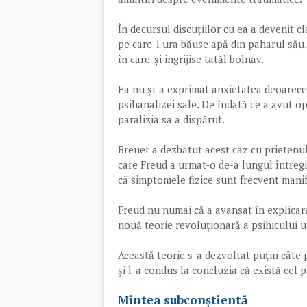
În decursul discuțiilor cu ea a devenit c
pe care-l ura băuse apă din paharul său
în care-și ingrijise tatăl bolnav.
Ea nu și-a exprimat anxietatea deoarece b
psihanalizei sale. De îndată ce a avut o
paralizia sa a dispărut.
Breuer a dezbătut acest caz cu prietenul 
care Freud a urmat-o de-a lungul întregii 
că simptomele fizice sunt frecvent manif
Freud nu numai că a avansat în explicarea
nouă teorie revoluționară a psihicului 
Această teorie s-a dezvoltat puțin câte pu
și l-a condus la concluzia că există cel pu
Mintea subconștientă