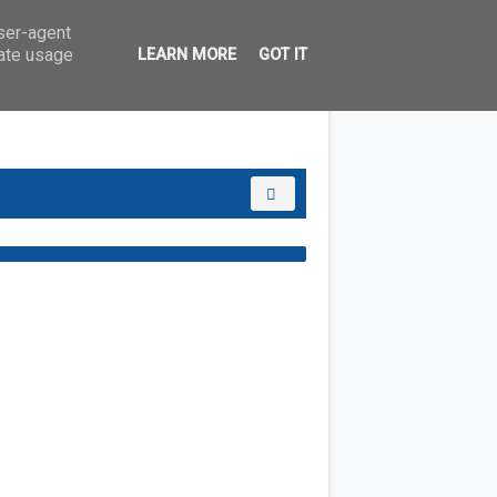
user-agent
rate usage
LEARN MORE
GOT IT