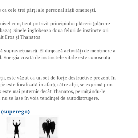
 ca cele trei părți ale personalității omenești.
nivel conștient potrivit principiului plăcerii (plăcere
 bază). Sinele înglobează două feluri de instincte ori
mit Eros și Thanatos.
 să supraviețuiască. El dirijează activități de menținere a
xul. Energia creată de instinctele vitale este cunoscută
ii, este văzut ca un set de forțe destructive prezent în
e este focalizată în afară, către alții, se exprimă prin
os este mai puternic decât Thanatos, permițându-le
 nu se lase în voia tendinței de autodistrugere.
eul (superego)