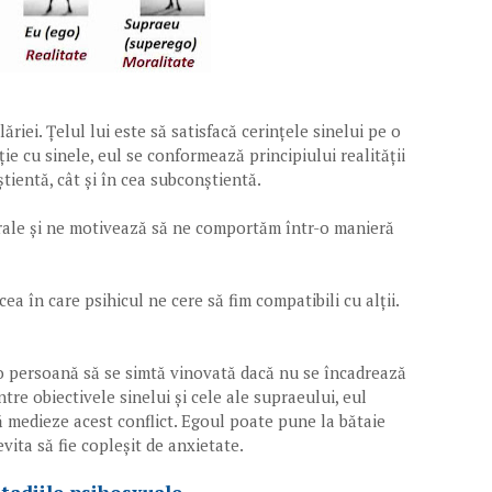
riei. Țelul lui este să satisfacă cerințele sinelui pe o
ție cu sinele, eul se conformează principiului realității
tientă, cât și în cea subconștientă.
rale și ne motivează să ne comportăm într-o manieră
a în care psihicul ne cere să fim compatibili cu alții.
 persoană să se simtă vinovată dacă nu se încadrează
tre obiectivele sinelui și cele ale supraeului, eul
să medieze acest conflict. Egoul poate pune la bătaie
ita să fie copleșit de anxietate.