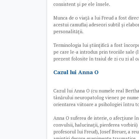
consistent și pe ele însele.
Munca de o viață a lui Freud a fost direc
acestui camuflaj adeseori subtil și elabo
personalității.
Terminologia lui științifică a fost încor
pe care le-a introdus prin teoriile sale (l
prezent folosite în traiul de zi cu zi al 
Cazul lui Anna O
Cazul lui Anna O (cu numele real Bertha
tânărului neuropatolog vienez pe nume 
orientarea viitoare a psihologiei întru t
Anna O suferea de isterie, o afecțiune în
convulsii, halucinații, pierderea vorbirii
profesorul lui Freud), Josef Breuer, a re
amintiri despre evenimente traumatice.