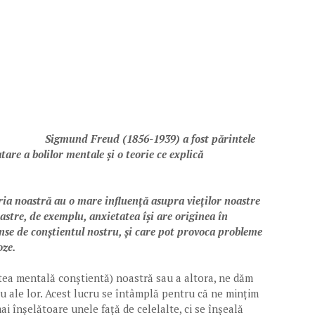
Sigmund Freud (1856-1939) a fost părintele
are a bolilor mentale și o teorie ce explică
ia noastră au o mare influență asupra vieților noastre
astre, de exemplu, anxietatea își are originea în
nse de conștientul nostru, și care pot provoca probleme
oze.
ea mentală conștientă) noastră sau a altora, ne dăm
u ale lor. Acest lucru se întâmplă pentru că ne mințim
i înșelătoare unele față de celelalte, ci se înșeală