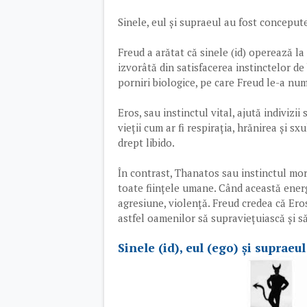
Sinele, eul și supraeul au fost concepute
Freud a arătat că sinele (id) operează la 
izvorâtă din satisfacerea instinctelor de
porniri biologice, pe care Freud le-a nu
Eros, sau instinctul vital, ajută indivizii
vieții cum ar fi respirația, hrănirea și s
drept libido.
În contrast, Thanatos sau instinctul morț
toate ființele umane. Când această energi
agresiune, violență. Freud credea că Er
astfel oamenilor să supraviețuiască și să
Sinele (id), eul (ego) și supra