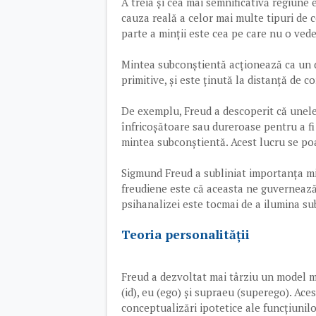
A treia și cea mai semnificativă regiune 
cauza reală a celor mai multe tipuri de
parte a minții este cea pe care nu o ved
Mintea subconștientă acționează ca un d
primitive, și este ținută la distanță de 
De exemplu, Freud a descoperit că unele
înfricoșătoare sau dureroase pentru a fi 
mintea subconștientă. Acest lucru se po
Sigmund Freud a subliniat importanța mi
freudiene este că aceasta ne guvernează
psihanalizei este tocmai de a ilumina su
Teoria personalității
Freud a dezvoltat mai târziu un model mu
(id), eu (ego) și supraeu (superego). Aces
conceptualizări ipotetice ale funcțiuni