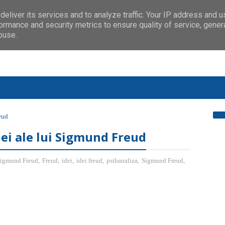
eliver its services and to analyze traffic. Your IP address and 
ormance and security metrics to ensure quality of service, gene
buse.
eud
dei ale lui Sigmund Freud
 Sigmund Freud
,
Freud
,
idei
,
idei freud
,
psihanaliza
,
Sigmund Freud
,