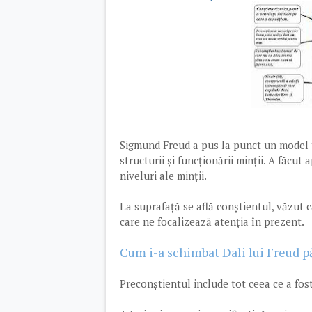
Sigmund Freud a pus la punct un model to
structurii și funcționării minții. A făcut
niveluri ale minții.
La suprafață se află conștientul, văzut c
care ne focalizează atenția în prezent.
Cum i-a schimbat Dali lui Freud p
Preconștientul include tot ceea ce a fos