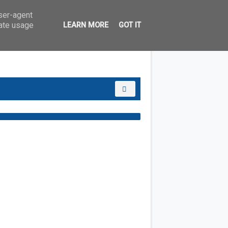
user-agent
rate usage
LEARN MORE
GOT IT