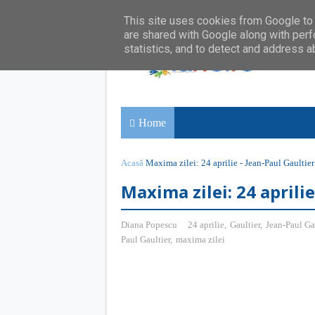
This site uses cookies from Google to d
are shared with Google along with perf
statistics, and to detect and address a
Home
Acasă
Maxima zilei: 24 aprilie - Jean-Paul Gaultier
Maxima zilei: 24 aprilie
Diana Popescu
24 aprilie
,
Gaultier
,
Jean-Paul Ga
Paul Gaultier
,
maxima zilei