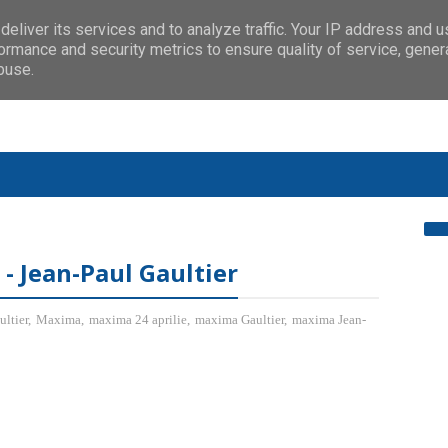
eliver its services and to analyze traffic. Your IP address and 
ormance and security metrics to ensure quality of service, gene
buse.
 - Jean-Paul Gaultier
ultier
,
Maxima
,
maxima 24 aprilie
,
maxima Gaultier
,
maxima Jean-