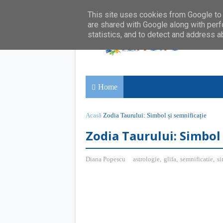
This site uses cookies from Google to d
are shared with Google along with perf
statistics, and to detect and address a
Home
Acasă
Zodia Taurului: Simbol și semnificație
Zodia Taurului: Simbol 
Diana Popescu
astrologie
,
glifa
,
semnificatie
,
s