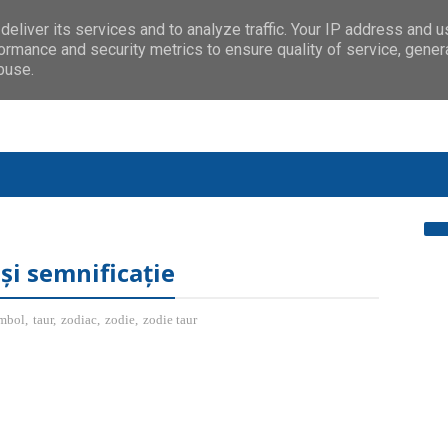
eliver its services and to analyze traffic. Your IP address and 
ormance and security metrics to ensure quality of service, gene
buse.
și semnificație
imbol
,
taur
,
zodiac
,
zodie
,
zodie taur