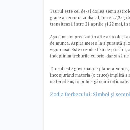
Taurul este cel de-al doilea semn astrolo
grade a cercului zodiacal, între 27,25 și 
tranzitează între 21 aprilie și 22 mai, în 
Așa cum am precizat în alte articole, Ta
de muncă. Aspiră mereu la siguranță și o
viguroasă. Este o zodie fixă de pământ, 
îndeplinim treburile cu brio, dar și să n
Taurul este guvernat de planeta Venus, al
înconjurând materia (o cruce) implică si
materialism, în pofida gândirii raționale.
Zodia Berbecului: Simbol și semni