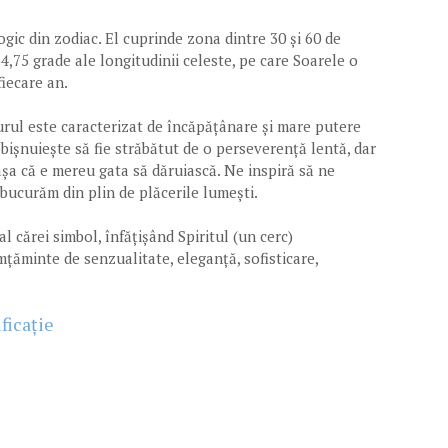
gic din zodiac. El cuprinde zona dintre 30 și 60 de
54,75 grade ale longitudinii celeste, pe care Soarele o
fiecare an.
urul este caracterizat de încăpățânare și mare putere
bișnuiește să fie străbătut de o perseverență lentă, dar
așa că e mereu gata să dăruiască. Ne inspiră să ne
e bucurăm din plin de plăcerile lumești.
 cărei simbol, înfățișând Spiritul (un cerc)
mțăminte de senzualitate, eleganță, sofisticare,
ficație