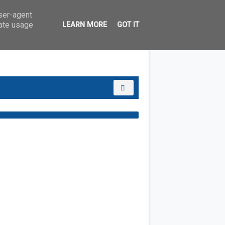
user-agent
rate usage
LEARN MORE
GOT IT