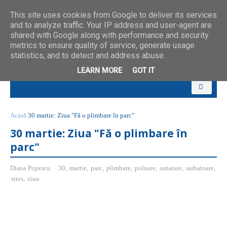
This site uses cookies from Google to deliver its services
and to analyze traffic. Your IP address and user-agent are
shared with Google along with performance and security
metrics to ensure quality of service, generate usage
statistics, and to detect and address abuse.
LEARN MORE
GOT IT
Acasă
30 martie: Ziua "Fă o plimbare în parc"
30 martie: Ziua "Fă o plimbare în
parc"
Diana Popescu
30
,
martie
,
parc
,
plimbare
,
poluare
,
sanatate
,
sarbatoare
,
stres
,
ziua