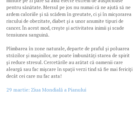
minute pe zi pare să aibă efecte extrem de auspicioase
pentru sănătate. Mersul pe jos nu numai că ne ajută să ne
ardem caloriile și să scădem în greutate, ci și în micșorarea
riscului de obezitate, diabet și a unor anumite tipuri de
cancer. În acest mod, crește și activitatea inimii și scade
tensiunea sanguină.
Plimbarea în zone naturale, departe de praful și poluarea
străzilor și mașinilor, ne poate îmbunătăți starea de spirit
și reduce stresul. Cercetările au arătat că oamenii care
aleargă sau fac mișcare în spații verzi tind să fie mai fericiți
decât cei care nu fac asta!
29 martie: Ziua Mondială a Pianului