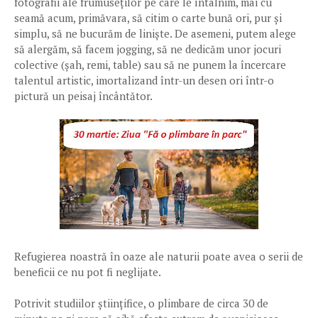
fotografii ale frumuseților pe care le întâlnim, mai cu
seamă acum, primăvara, să citim o carte bună ori, pur și
simplu, să ne bucurăm de liniște. De asemeni, putem alege
să alergăm, să facem jogging, să ne dedicăm unor jocuri
colective (șah, remi, table) sau să ne punem la încercare
talentul artistic, imortalizand într-un desen ori într-o
pictură un peisaj încântător.
Refugierea noastră în oaze ale naturii poate avea o serii de
beneficii ce nu pot fi neglijate.
Potrivit studiilor științifice, o plimbare de circa 30 de