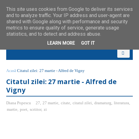
This site uses cookies from Google to deliver its services
and to analyze traffic. Your IP address and user-agent are
shared with Google along with performance and security
metrics to ensure quality of service, generate usage
statistics, and to detect and address abuse.
LEARN MORE
GOT IT
Acasă
Citatul zilei: 27 martie - Alfred de Vigny
Citatul zilei: 27 martie - Alfred de
Vigny
Diana Popescu
27
,
27 martie
,
citate
,
citatul zilei
,
dramaturg
,
literatura
,
martie
,
poet
,
scriitor
,
zi