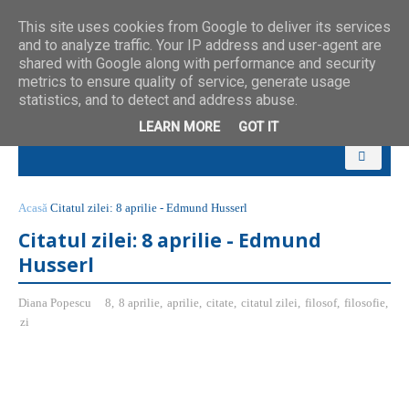
This site uses cookies from Google to deliver its services
and to analyze traffic. Your IP address and user-agent are
shared with Google along with performance and security
metrics to ensure quality of service, generate usage
statistics, and to detect and address abuse.
LEARN MORE
GOT IT
Acasă
Citatul zilei: 8 aprilie - Edmund Husserl
Citatul zilei: 8 aprilie - Edmund
Husserl
Diana Popescu
8
,
8 aprilie
,
aprilie
,
citate
,
citatul zilei
,
filosof
,
filosofie
,
zi