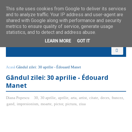
This site uses cookies from Google to deliver its services
and to analyze traffic. Your IP address and user-agent are
shared with Google along with performance and security
metrics to ensure quality of service, generate usage
statistics, and to detect and address abuse.
LEARN MORE
GOT IT
Acasă
Gândul zilei: 30 aprilie - Édouard Manet
Gândul zilei: 30 aprilie - Édouard
Manet
Diana Popescu
30
,
30 aprilie
,
aprilie
,
arta
,
artist
,
citate
,
deces
,
francez
,
gand
,
impresionism
,
moarte
,
pictor
,
pictura
,
ziua