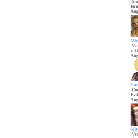
Sfâ
Ieru
Aug
Mitu
Venu
rol 
Aug
5 a
Com
Evsi
Aug
Mit
Ved