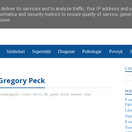
deliver its services and to analyze traffic. Your IP address and 
ormance and security metrics to ensure quality of service, gene
abuse.
Simboluri
Superstiții
Dragoste
Psihologie
Povești
S
CAU
- Gregory Peck
POS
nematografie
,
citate
,
deces
,
fil
,
gand
,
iunie
,
moarte
,
ziua
8 a
Epi
Lite
Supe
8 au
Nas