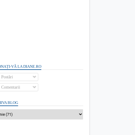
NAȚI-VĂ LA DIANE.RO
Postări
Comentarii
IVA BLOG