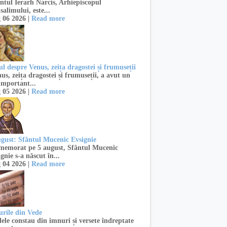
ntul Ierarh Narcis, Arhiepiscopul
salimului, este...
 06 2026 |
Read more
l despre Venus, zeița dragostei și frumuseții
s, zeița dragostei și frumuseții, a avut un
important...
 05 2026 |
Read more
ugust: Sfântul Mucenic Evsignie
emorat pe 5 august, Sfântul Mucenic
gnie s-a născut în...
 04 2026 |
Read more
urile din Vede
ele constau din imnuri și versete îndreptate