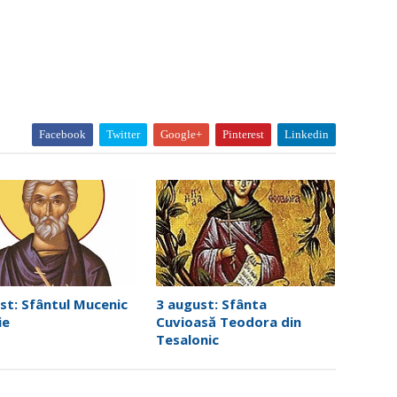
Facebook
Twitter
Google+
Pinterest
Linkedin
st: Sfântul Mucenic
3 august: Sfânta
ie
Cuvioasă Teodora din
Tesalonic