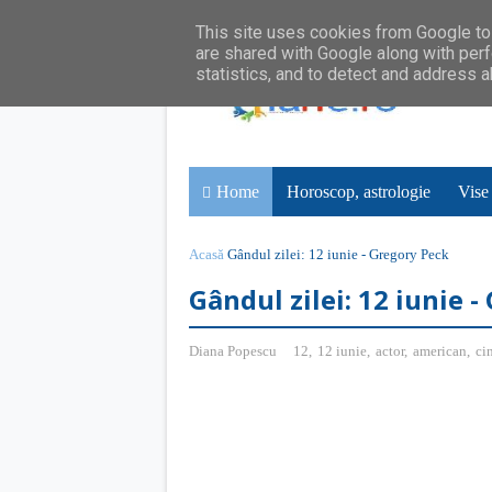
This site uses cookies from Google to 
are shared with Google along with perf
statistics, and to detect and address 
Home
Horoscop, astrologie
Vise
Acasă
Gândul zilei: 12 iunie - Gregory Peck
Gândul zilei: 12 iunie 
Diana Popescu
12
,
12 iunie
,
actor
,
american
,
ci