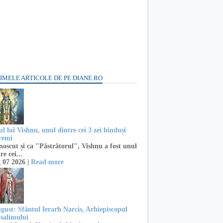
IMELE ARTICOLE DE PE DIANE.RO
l lui Vishnu, unul dintre cei 3 zei hinduși
remi
oscut și ca "Păstrătorul", Vishnu a fost unul
re cei...
 07 2026 |
Read more
ugust: Sfântul Ierarh Narcis, Arhiepiscopul
usalimului