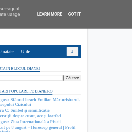
user-agent
rate usage
LEARN MORE
GOT IT
ănătate
Utile
TA IN BLOGUL DIANEI
TARI POPULARE PE DIANE.RO
ugust: Sfântul Ierarh Emilian Mărturisitorul,
scopului Cizicului
ra C: Simbol și semnificație
rstiţii despre cusut, ace şi foarfeci
gust: Ziua Internațională a Pisicii
cut pe 8 august – Horoscop general | Profil