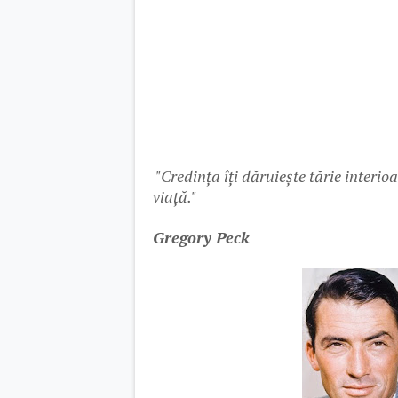
"Credința îți dăruiește tărie interioa
viață."
Gregory Peck