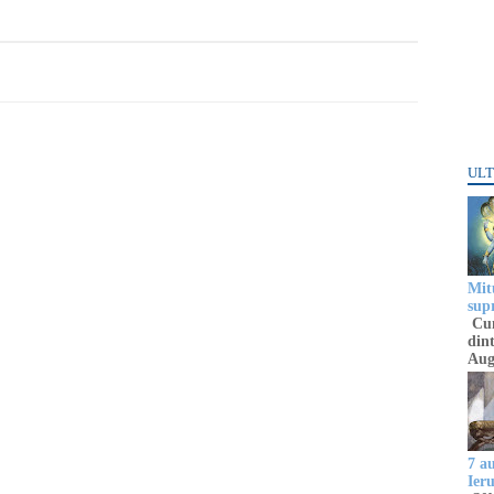
ULT
Mitu
sup
Cun
dint
Aug
7 a
Ier