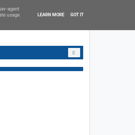
user-agent
rate usage
LEARN MORE
GOT IT