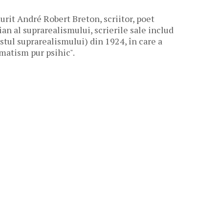
rit André Robert Breton, scriitor, poet
cian al suprarealismului, scrierile sale includ
tul suprarealismului) din 1924, în care a
matism pur psihic".