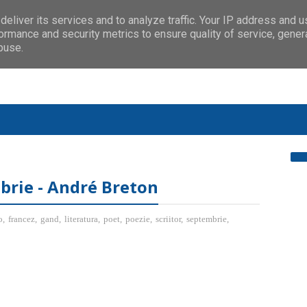
eliver its services and to analyze traffic. Your IP address and 
ormance and security metrics to ensure quality of service, gene
buse.
mbrie - André Breton
o
,
francez
,
gand
,
literatura
,
poet
,
poezie
,
scriitor
,
septembrie
,