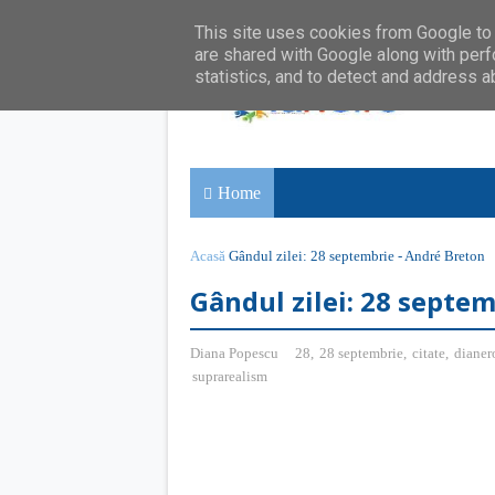
This site uses cookies from Google to d
are shared with Google along with perf
statistics, and to detect and address a
Home
Acasă
Gândul zilei: 28 septembrie - André Breton
Gândul zilei: 28 septe
Diana Popescu
28
,
28 septembrie
,
citate
,
dianer
suprarealism