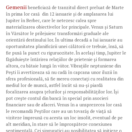
Gemenii
beneficiază de tranzitul direct preluat de Marte
în prima lor casă din 12 ianuarie și de amplasarea lui
Jupiter în Berbec, care le netezesc calea spre
materializarea obiectivelor lor principale. Venus și Saturn
în Vărsător le prilejuiesc transformări graduale ale
orientării destinului lor. În ultima decadă a lui ianuarie au
oportunitatea planificării unei călătorii ce trebuie, însă, să
fie pusă la punct cu riguruozitate. În același timp, Jupiter le
făgăduiește întărirea relațiilor de prietenie și formarea
altora, cu bătaie lungă în viitor. Vibrațiile neptuniene din
Pești îi avertizeaza să nu cadă în capcana unor iluzii în
sfera profesională, să fie mereu conectați cu realitatea din
mediul lor de muncă, astfel încât să nu-și piardă
focalizarea asupra țelurilor și responsabilităților lor. Își
pot crește contul din bancă în special prin asocieri
financiare sau de afaceri. Venus în a unsprezecea lor casă
le recomandă Peștilor care au un tovarăș de viață să
viziteze împreună cu acesta un loc insolit, eventual de pe
alt meridian, în stare să le împrospăteze conexiunea
sentimentală. Cei singuratici au posibilitatea să inițieze o