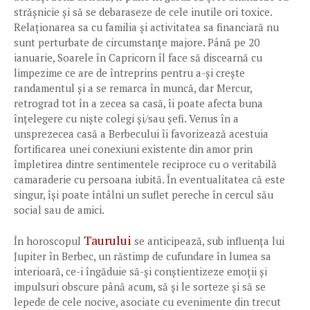
strășnicie și să se debaraseze de cele inutile ori toxice.
Relaționarea sa cu familia și activitatea sa financiară nu
sunt perturbate de circumstanțe majore. Până pe 20
ianuarie, Soarele în Capricorn îl face să discearnă cu
limpezime ce are de întreprins pentru a-și crește
randamentul și a se remarca în muncă, dar Mercur,
retrograd tot în a zecea sa casă, îi poate afecta buna
înțelegere cu niște colegi și/sau șefi. Venus în a
unsprezecea casă a Berbecului îi favorizează acestuia
fortificarea unei conexiuni existente din amor prin
împletirea dintre sentimentele reciproce cu o veritabilă
camaraderie cu persoana iubită. În eventualitatea că este
singur, își poate întâlni un suflet pereche în cercul său
social sau de amici.
Taurului
În horoscopul
se anticipează, sub influența lui
Jupiter în Berbec, un răstimp de cufundare în lumea sa
interioară, ce-i îngăduie să-și conștientizeze emoții și
impulsuri obscure până acum, să și le sorteze și să se
lepede de cele nocive, asociate cu evenimente din trecut