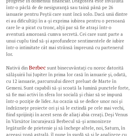
progrese în domeniul financiar. Dragostea este învăluită
într-o pâclă de de nesiguranță sau taină până pe 26
ianuarie pentru Peștii care sunt încă solo. Dacă unii dintre
ei au dificultăți în a-și exprima iubirea pentru o persoană
care le-a picat cu tronc, alții par să fie atrași într-o
aventură amoroasă cumva secretă. Cei care sunt parte a
unui cuplu tind să-și aprofundeze sentimentele de iubire
într-o intimitate cât mai strânsă împreună cu partenerul
lor.
Berbec
Nativii din
sunt binecuvântați cu noroc datorită
sălășuirii lui Jupiter în prima lor casă în ianuarie și, odată,
cu 12 ianuarie, parcursului direct preluat de Marte în
Gemeni. Sunt capabili să-și scoată la lumină punctele forte,
să fie mai activi în sfera lor socială și chiar să se impună
într-o poziție de lider. Au ocazia să se dedice unor noi și
îndrăznețe proiecte ori și să le extindă pe cele mai vechi,
fiind sprijiniți în acest sens de aliați abia creați. Deși Venus
în Vărsător încurajează Berbecul să-și armonizeze
legăturile de prietenie și să închege altele, noi, Saturn, în
aceeași zonă astrală, îl pune în gardă să și le analizeze cu