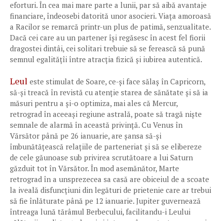
eforturi. În cea mai mare parte a lunii, par să aibă avantaje
financiare, îndeosebi datorită unor asocieri. Viața amoroasă
a Racilor se remarcă printr-un plus de patimă, senzualitate.
Dacă cei care au un partener își regăsesc în acest fel fiorii
dragostei dintâi, cei solitari trebuie să se ferească să pună
semnul egalitățîi între atracția fizică și iubirea autentică.
Leul
este stimulat de Soare, ce-și face sălaș în Capricorn,
să-și treacă în revistă cu atenție starea de sănătate și să ia
măsuri pentru a și-o optimiza, mai ales că Mercur,
retrograd în aceeași regiune astrală, poate să tragă niște
semnale de alarmă în această privință. Cu Venus în
Vărsător până pe 26 ianuarie, are șansa să-și
îmbunătățească relațiile de parteneriat și să se elibereze
de cele găunoase sub privirea scrutătoare a lui Saturn
găzduit tot în Vărsător. În mod asemănător, Marte
retrograd în a unsprezecea sa casă are obiceiul de a scoate
la iveală disfuncțiuni din legături de prietenie care ar trebui
să fie înlăturate până pe 12 ianuarie. Jupiter guvernează
întreaga lună tărâmul Berbecului, facilitandu-i Leului