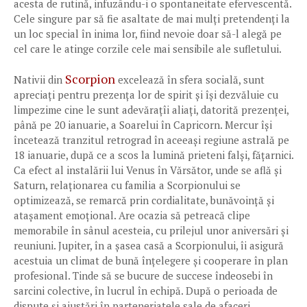
acesta de rutină, infuzându-i o spontaneitate efervescentă.
Cele singure par să fie asaltate de mai mulți pretendenți la
un loc special în inima lor, fiind nevoie doar să-l alegă pe
cel care le atinge corzile cele mai sensibile ale sufletului.
Scorpion
Nativii din
excelează în sfera socială, sunt
apreciați pentru prezența lor de spirit și își dezvăluie cu
limpezime cine le sunt adevărațîi aliați, datorită prezenței,
până pe 20 ianuarie, a Soarelui în Capricorn. Mercur își
încetează tranzitul retrograd în aceeași regiune astrală pe
18 ianuarie, după ce a scos la lumină prieteni falși, fățarnici.
Ca efect al instalării lui Venus în Vărsător, unde se află și
Saturn, relaționarea cu familia a Scorpionului se
optimizează, se remarcă prin cordialitate, bunăvoință și
atașament emoțional. Are ocazia să petreacă clipe
memorabile în sânul acesteia, cu prilejul unor aniversări și
reuniuni. Jupiter, în a șasea casă a Scorpionului, îi asigură
acestuia un climat de bună înțelegere și cooperare în plan
profesional. Tinde să se bucure de succese îndeosebi în
sarcini colective, în lucrul în echipă. După o perioada de
dispute și ajustări în parteneriatele sale de afaceri,