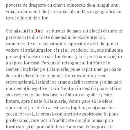
poveste de dragoste cu cineva cunoscut de-a lungul unui
voiaj ori provenit dintr-o zonă culturală sau geografică cu
totul diferită de a lor.
Rac
Cei născuți în
se bucură de mari satisfacțîi dăruite de
parteneriate din toate dimensiunile existenței lor,
caracterizate de o adevărată reciprocitate atât din punct
vedere al străduințelor, cât și al roadelor lor, sub influența
prezenței lui Saturn și a lui Venus (până pe 26 ianuarie) în
a șaptea lor casă. Parcursul retrograd al lui Marte în
Gemeni, încheiat pe 12 ianuarie, pune capăt unei perioade
de contradicții între regiunea lor conștientă și cea
subconștientă, lăsând loc armonizării acestora și eliminării
unor emoții negative. Dacă Neptun în Pești îi poate stârni
să viseze cu ochii deschiși la călătorii magnifice peste
hotare, spre finele lui ianuarie, Venus pare să le ofere
oportunități reale în acest sens. Jupiter, poziționat în a
zecea lor casă, le crează conjuncturi auspicioase în plan
profesional, care pot fi fructificate din plin numai prin
focalizare și disponibilitatea de a nu se da înapoi de la