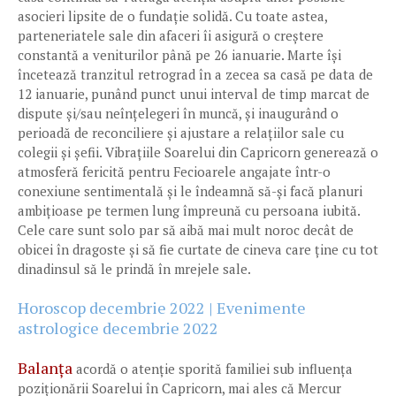
asocieri lipsite de o fundație solidă. Cu toate astea,
parteneriatele sale din afaceri îi asigură o creștere
constantă a veniturilor până pe 26 ianuarie. Marte își
încetează tranzitul retrograd în a zecea sa casă pe data de
12 ianuarie, punând punct unui interval de timp marcat de
dispute și/sau neînțelegeri în muncă, și inaugurând o
perioadă de reconciliere și ajustare a relațiilor sale cu
colegii și șefii. Vibrațiile Soarelui din Capricorn generează o
atmosferă fericită pentru Fecioarele angajate într-o
conexiune sentimentală și le îndeamnă să-și facă planuri
ambițioase pe termen lung împreună cu persoana iubită.
Cele care sunt solo par să aibă mai mult noroc decât de
obicei în dragoste și să fie curtate de cineva care ține cu tot
dinadinsul să le prindă în mrejele sale.
Horoscop decembrie 2022 | Evenimente
astrologice decembrie 2022
Balanța
acordă o atenție sporită familiei sub influența
poziționării Soarelui în Capricorn, mai ales că Mercur