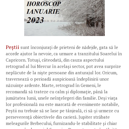
Peștii
sunt înconjurați de prieteni de nădejde, gata să le
acorde ajutor la nevoie, ca urmare a tranzitului Soarelui în
Capricorn. Totuși, câteodată, din cauza aspectului
retrograd al lui Mercur în același sector, pot avea surprize
neplăcute de la niște persoane din anturajul lor. Oricum,
traversează o perioadă auspicioasă îndeplinirii unor
năzuințe ardente. Marte, retrograd în Gemeni, le
recomandă să trateze cu calm și diplomație, până la
jumătatea lunii, unele neînțelegeri din familie. Deși viața
lor profesională nu este marcată de evenimente notabile,
Peștii nu trebuie să se lase pe tânjeală, ci să-și urmeze cu
perseverență obiectivele din carieră. Jupiter străbate
meleagurile Berbecului, furnizandu-le stabilitate și chiar