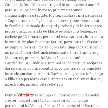
Câteodată, însă, Mercur retrograd în aceeași zonă astrală,
pare să-i pună bețe în roate, prin crearea unor
circumstanțe neașteptate. Jupiter, amplasat în a patra casă
a Capricornului, îi făgăduiește o interacțiune armonioasă
în familie. O perioada de suișuri și coborâșuri în activitatea
profesională, generată de Marte retrograd în Gemeni, se
încheie pe 12 ianuarie, permițând relansarea și afirmarea sa
în muncă. Pe plan financiar, Saturn, poziționat în Vărsător,
nu impune restricții foarte dure atâta timp cât Capricornul
nu se dedă unor cheltuieli nemăsurate. Între 2 ianuarie și
26 ianuarie, prezența lui Venus în a doua casă a
Capricornului, îl îndrumă spre noi căi de prețuire reciprocă
din relația de cuplu, accentuând concentrarea pe punctele
forte ale ambilor parteneri. Dacă este singur, poate închega
o idilă cu o persoană care îi apreciază cu realism calitățile,
înzestrările, inclusiv cele sufletești.
Vărsător
Pentru
se anunță un interval de timp favorabil
creșterii impactului său asupra celor din jur, grație
parcursului lui Venus (până pe 26 ianuarie) și al Soarelui