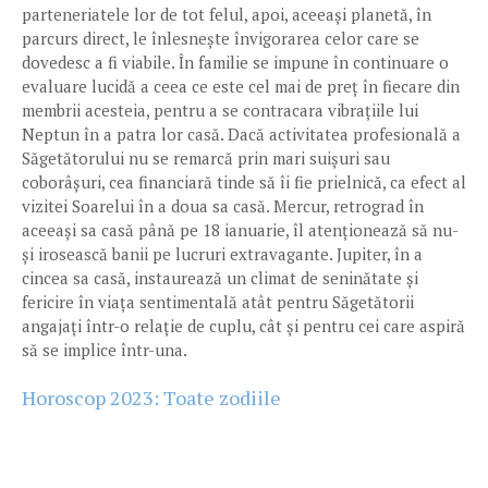
parteneriatele lor de tot felul, apoi, aceeași planetă, în
parcurs direct, le înlesnește învigorarea celor care se
dovedesc a fi viabile. În familie se impune în continuare o
evaluare lucidă a ceea ce este cel mai de preț în fiecare din
membrii acesteia, pentru a se contracara vibrațiile lui
Neptun în a patra lor casă. Dacă activitatea profesională a
Săgetătorului nu se remarcă prin mari suișuri sau
coborâșuri, cea financiară tinde să îi fie prielnică, ca efect al
vizitei Soarelui în a doua sa casă. Mercur, retrograd în
aceeași sa casă până pe 18 ianuarie, îl atenționează să nu-
și irosească banii pe lucruri extravagante. Jupiter, în a
cincea sa casă, instaurează un climat de seninătate și
fericire în viața sentimentală atât pentru Săgetătorii
angajați într-o relație de cuplu, cât și pentru cei care aspiră
să se implice într-una.
Horoscop 2023: Toate zodiile