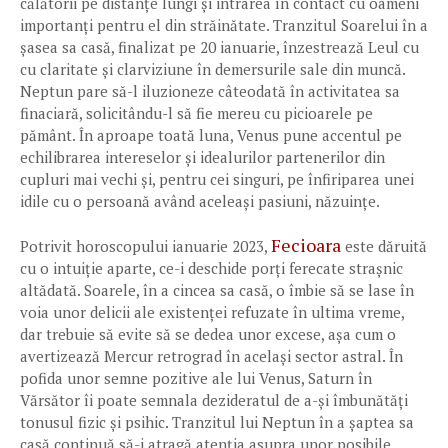
călătorii pe distanțe lungi și intrarea în contact cu oameni
importanți pentru el din străinătate. Tranzitul Soarelui în a
șasea sa casă, finalizat pe 20 ianuarie, înzestrează Leul cu
cu claritate și clarviziune în demersurile sale din muncă.
Neptun pare să-l iluzioneze câteodată în activitatea sa
finaciară, solicitându-l să fie mereu cu picioarele pe
pământ. În aproape toată luna, Venus pune accentul pe
echilibrarea intereselor și idealurilor partenerilor din
cupluri mai vechi și, pentru cei singuri, pe înfiriparea unei
idile cu o persoană având aceleași pasiuni, năzuințe.
Fecioara
Potrivit horoscopului ianuarie 2023,
este dăruită
cu o intuiție aparte, ce-i deschide porți ferecate strașnic
altădată. Soarele, în a cincea sa casă, o îmbie să se lase în
voia unor delicii ale existenței refuzate în ultima vreme,
dar trebuie să evite să se dedea unor excese, așa cum o
avertizează Mercur retrograd în același sector astral. În
pofida unor semne pozitive ale lui Venus, Saturn în
Vărsător îi poate semnala dezideratul de a-și îmbunătăți
tonusul fizic și psihic. Tranzitul lui Neptun în a șaptea sa
casă continuă să-i atragă atenția asupra unor posibile