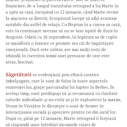
financiare, de-a lungul tranzitului retrograd a lui Marte în
a opta sa casă, începând cu 12 ianuarie, când Marte revine
la mișcarea sa directă, Scorpionul începe să aibă avantaje
notabile din astfel de relații. Cu Neptun în a cincea sa casă,
este în continuare necesar să nu se lase ispitit de iluzii în
dragoste. Odată cu 26 septembrie, în legătura sa de cuplu
se manifestă o înnoire ce permite noi căi de împărtășire
emoțională. Dacă este solitar, are mai mulți sorți de
izbândă în cucerirea inimii unei persoane de care este
atras, fascinat.
Săgetătorii
se evidențiază prin efluvii creative
îmbelșugate, care le sunt de folos în toate aspectele
existenței lor, grație parcursului lui Jupiter în Berbec. În
același timp, sunt predispuși să-și recunoască cu claritate
valorile individuale și nu ezită să și le exploateze la maxim.
Venus în Vărsător le dăruiește o aură de farmec în
interacțiunea socială și apreciere printre cei din jurul lor.
După ce, până pe 12 ianuarie, Marte retrograd îi forțează
să răspundă unor întrebări incomode vizavi de