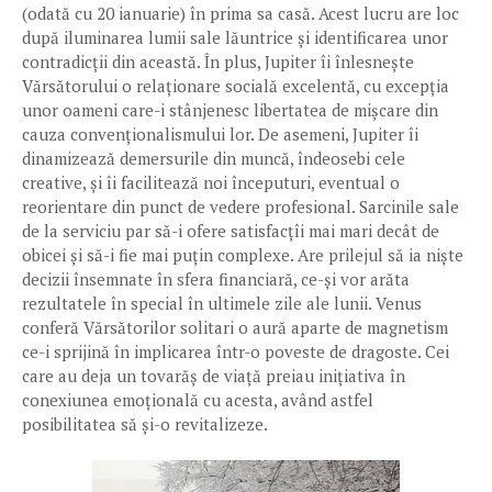
(odată cu 20 ianuarie) în prima sa casă. Acest lucru are loc
după iluminarea lumii sale lăuntrice și identificarea unor
contradicții din această. În plus, Jupiter îi înlesnește
Vărsătorului o relaționare socială excelentă, cu excepția
unor oameni care-i stânjenesc libertatea de mișcare din
cauza convenționalismului lor. De asemeni, Jupiter îi
dinamizează demersurile din muncă, îndeosebi cele
creative, și îi facilitează noi începuturi, eventual o
reorientare din punct de vedere profesional. Sarcinile sale
de la serviciu par să-i ofere satisfacțîi mai mari decât de
obicei și să-i fie mai puțin complexe. Are prilejul să ia niște
decizii însemnate în sfera financiară, ce-și vor arăta
rezultatele în special în ultimele zile ale lunii. Venus
conferă Vărsătorilor solitari o aură aparte de magnetism
ce-i sprijină în implicarea într-o poveste de dragoste. Cei
care au deja un tovarăș de viață preiau inițiativa în
conexiunea emoțională cu acesta, având astfel
posibilitatea să și-o revitalizeze.