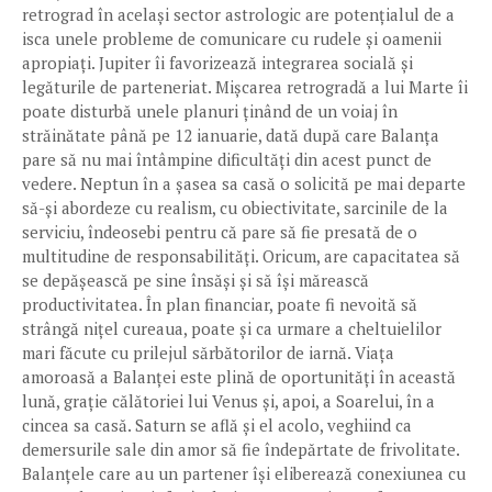
retrograd în același sector astrologic are potențialul de a
isca unele probleme de comunicare cu rudele și oamenii
apropiați. Jupiter îi favorizează integrarea socială și
legăturile de parteneriat. Mișcarea retrogradă a lui Marte îi
poate disturbă unele planuri ținând de un voiaj în
străinătate până pe 12 ianuarie, dată după care Balanța
pare să nu mai întâmpine dificultăți din acest punct de
vedere. Neptun în a șasea sa casă o solicită pe mai departe
să-și abordeze cu realism, cu obiectivitate, sarcinile de la
serviciu, îndeosebi pentru că pare să fie presată de o
multitudine de responsabilități. Oricum, are capacitatea să
se depășească pe sine însăși și să își mărească
productivitatea. În plan financiar, poate fi nevoită să
strângă nițel cureaua, poate și ca urmare a cheltuielilor
mari făcute cu prilejul sărbătorilor de iarnă. Viața
amoroasă a Balanței este plină de oportunități în această
lună, grație călătoriei lui Venus și, apoi, a Soarelui, în a
cincea sa casă. Saturn se află și el acolo, veghiind ca
demersurile sale din amor să fie îndepărtate de frivolitate.
Balanțele care au un partener își eliberează conexiunea cu