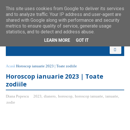
This site uses cookies from Google to deliver its services
and to analyze traffic. Your IP address and user-agent are
shared with Google along with performance and security
metrics to ensure quality of service, generate usage
statistics, and to detect and address abuse.
LEARN MORE
GOT IT
Acasă
Horoscop ianuarie 2023 | Toate zodiile
Horoscop ianuarie 2023 | Toate
zodiile
Diana Popescu
2023
,
dianero
,
horoscop
,
horoscop ianuarie
,
ianuarie
,
zodie