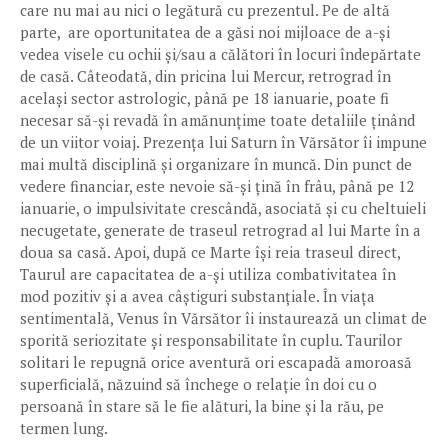
care nu mai au nici o legătură cu prezentul. Pe de altă
parte, are oportunitatea de a găsi noi mijloace de a-și
vedea visele cu ochii și/sau a călători în locuri îndepărtate
de casă. Câteodată, din pricina lui Mercur, retrograd în
același sector astrologic, până pe 18 ianuarie, poate fi
necesar să-și revadă în amănunțime toate detaliile ținând
de un viitor voiaj. Prezența lui Saturn în Vărsător îi impune
mai multă disciplină și organizare în muncă. Din punct de
vedere financiar, este nevoie să-și țină în frâu, până pe 12
ianuarie, o impulsivitate crescândă, asociată și cu cheltuieli
necugetate, generate de traseul retrograd al lui Marte în a
doua sa casă. Apoi, după ce Marte își reia traseul direct,
Taurul are capacitatea de a-și utiliza combativitatea în
mod pozitiv și a avea câștiguri substanțiale. În viața
sentimentală, Venus în Vărsător îi instaurează un climat de
sporită seriozitate și responsabilitate în cuplu. Taurilor
solitari le repugnă orice aventură ori escapadă amoroasă
superficială, năzuind să închege o relație în doi cu o
persoană în stare să le fie alături, la bine și la rău, pe
termen lung.