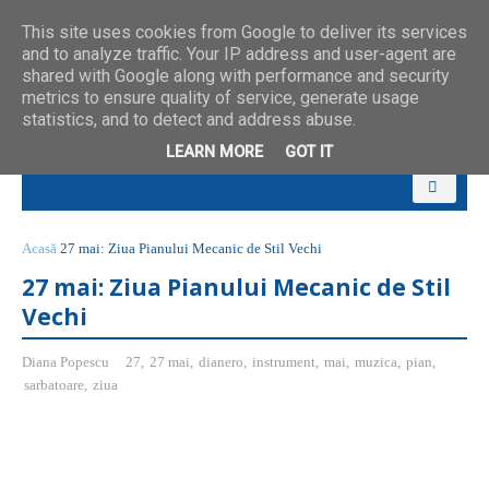
This site uses cookies from Google to deliver its services
and to analyze traffic. Your IP address and user-agent are
shared with Google along with performance and security
metrics to ensure quality of service, generate usage
statistics, and to detect and address abuse.
LEARN MORE
GOT IT
Acasă
27 mai: Ziua Pianului Mecanic de Stil Vechi
27 mai: Ziua Pianului Mecanic de Stil
Vechi
Diana Popescu
27
,
27 mai
,
dianero
,
instrument
,
mai
,
muzica
,
pian
,
sarbatoare
,
ziua