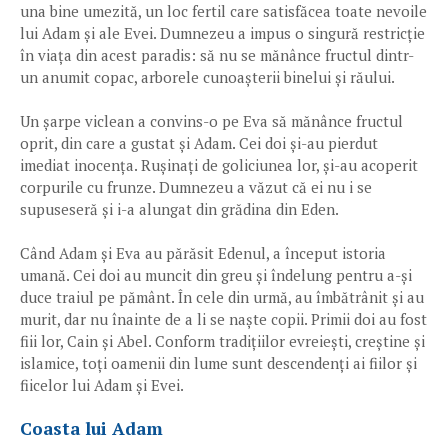
una bine umezită, un loc fertil care satisfăcea toate nevoile
lui Adam și ale Evei. Dumnezeu a impus o singură restricție
în viața din acest paradis: să nu se mănânce fructul dintr-
un anumit copac, arborele cunoașterii binelui și răului.
Un șarpe viclean a convins-o pe Eva să mănânce fructul
oprit, din care a gustat și Adam. Cei doi și-au pierdut
imediat inocența. Rușinați de goliciunea lor, și-au acoperit
corpurile cu frunze. Dumnezeu a văzut că ei nu i se
supuseseră și i-a alungat din grădina din Eden.
Când Adam și Eva au părăsit Edenul, a început istoria
umană. Cei doi au muncit din greu și îndelung pentru a-și
duce traiul pe pământ. În cele din urmă, au îmbătrânit și au
murit, dar nu înainte de a li se naște copii. Primii doi au fost
fiii lor, Cain și Abel. Conform tradițiilor evreiești, creștine și
islamice, toți oamenii din lume sunt descendenți ai fiilor și
fiicelor lui Adam și Evei.
Coasta lui Adam