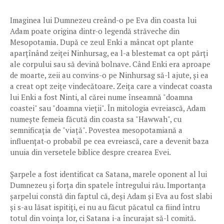
Imaginea lui Dumnezeu creând-o pe Eva din coasta lui
Adam poate origina dintr-o legendă străveche din
Mesopotamia. După ce zeul Enki a mâncat opt plante
aparțînând zeiței Ninhursag, ea l-a blestemat ca opt părți
ale corpului sau să devină bolnave. Când Enki era aproape
de moarte, zeii au convins-o pe Ninhursag să-l ajute, și ea
a creat opt zeițe vindecătoare. Zeița care a vindecat coasta
lui Enki a fost Ninti, al cărei nume înseamnă "doamna
coastei" sau "doamna vieții". În mitologia evreiască, Adam
numește femeia făcută din coasta sa "Hawwah", cu
semnificația de "viață". Povestea mesopotamiană a
influențat-o probabil pe cea evreiască, care a devenit baza
unuia din versetele biblice despre crearea Evei.
Șarpele a fost identificat ca Satana, marele oponent al lui
Dumnezeu și forța din spatele întregului rău. Importanța
șarpelui constă din faptul că, deși Adam și Eva au fost slabi
și s-au lăsat ispitiți, ei nu au făcut păcatul ca fiind întru
totul din voința lor, ci Satana i-a încurajat să-l comită.