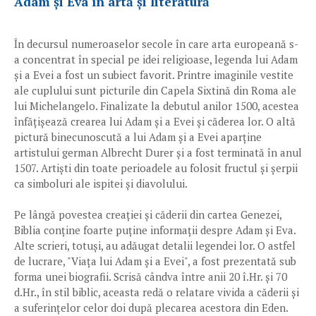
Adam și Eva în artă și literatură
În decursul numeroaselor secole în care arta europeană s-
a concentrat în special pe idei religioase, legenda lui Adam
și a Evei a fost un subiect favorit. Printre imaginile vestite
ale cuplului sunt picturile din Capela Sixtină din Roma ale
lui Michelangelo. Finalizate la debutul anilor 1500, acestea
înfățișează crearea lui Adam și a Evei și căderea lor. O altă
pictură binecunoscută a lui Adam și a Evei aparține
artistului german Albrecht Durer și a fost terminată în anul
1507. Artiști din toate perioadele au folosit fructul și șerpii
ca simboluri ale ispitei și diavolului.
Pe lângă povestea creației și căderii din cartea Genezei,
Biblia conține foarte puține informații despre Adam și Eva.
Alte scrieri, totuși, au adăugat detalii legendei lor. O astfel
de lucrare, "Viața lui Adam și a Evei", a fost prezentată sub
forma unei biografii. Scrisă cândva între anii 20 î.Hr. și 70
d.Hr., în stil biblic, aceasta redă o relatare vivida a căderii și
a suferințelor celor doi după plecarea acestora din Eden.