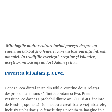
Mitologiile multor culturi includ povești despre un
cuplu, un bărbat și o femeie, care au fost părinții întregii
omeniri. În tradițiile evreiești, creștine și islamice,
acești primi părinți au fost Adam și Eva.
Povestea lui Adam și a Evei
Geneza, cea dintâi carte din Biblie, conține două relatări
despre cum au ajuns să ființeze Adam și Eva. Prima
versiune, ce datează probabil dintre anii 600 și 400 înainte
de Hristos, spune că Dumnezeu a creat toate viețuitoarele,
inclusiv un bărbat și o femeie după propria sa imagine în a