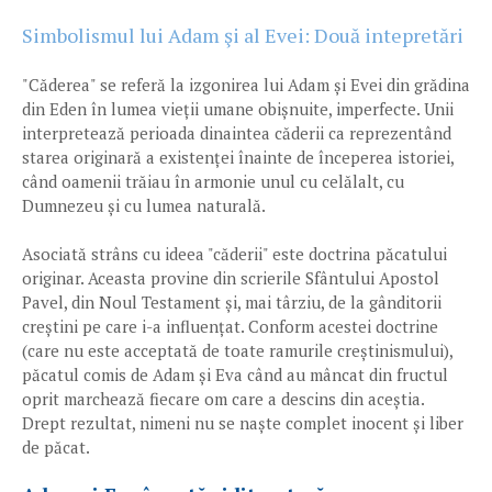
Simbolismul lui Adam şi al Evei: Două intepretări
"Căderea" se referă la izgonirea lui Adam și Evei din grădina
din Eden în lumea vieții umane obișnuite, imperfecte. Unii
interpretează perioada dinaintea căderii ca reprezentând
starea originară a existenței înainte de începerea istoriei,
când oamenii trăiau în armonie unul cu celălalt, cu
Dumnezeu și cu lumea naturală.
Asociată strâns cu ideea "căderii" este doctrina păcatului
originar. Aceasta provine din scrierile Sfântului Apostol
Pavel, din Noul Testament și, mai târziu, de la gânditorii
creștini pe care i-a influențat. Conform acestei doctrine
(care nu este acceptată de toate ramurile creștinismului),
păcatul comis de Adam și Eva când au mâncat din fructul
oprit marchează fiecare om care a descins din aceștia.
Drept rezultat, nimeni nu se naște complet inocent și liber
de păcat.