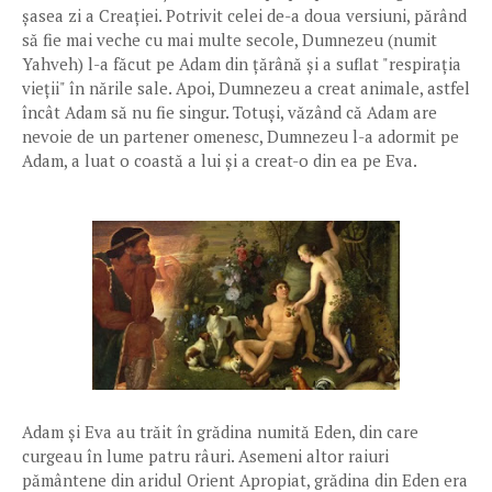
șasea zi a Creației. Potrivit celei de-a doua versiuni, părând
să fie mai veche cu mai multe secole, Dumnezeu (numit
Yahveh) l-a făcut pe Adam din țărână și a suflat "respirația
vieții" în nările sale. Apoi, Dumnezeu a creat animale, astfel
încât Adam să nu fie singur. Totuși, văzând că Adam are
nevoie de un partener omenesc, Dumnezeu l-a adormit pe
Adam, a luat o coastă a lui și a creat-o din ea pe Eva.
Adam și Eva au trăit în grădina numită Eden, din care
curgeau în lume patru râuri. Asemeni altor raiuri
pământene din aridul Orient Apropiat, grădina din Eden era