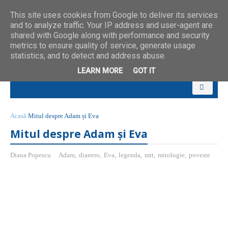
This site uses cookies from Google to deliver its services
and to analyze traffic. Your IP address and user-agent are
shared with Google along with performance and security
metrics to ensure quality of service, generate usage
statistics, and to detect and address abuse.
LEARN MORE
GOT IT
Acasă
Mitul despre Adam și Eva
Mitul despre Adam și Eva
Diana Popescu
Adam
,
dianero
,
Eva
,
legenda
,
mit
,
mitologie
,
poveste