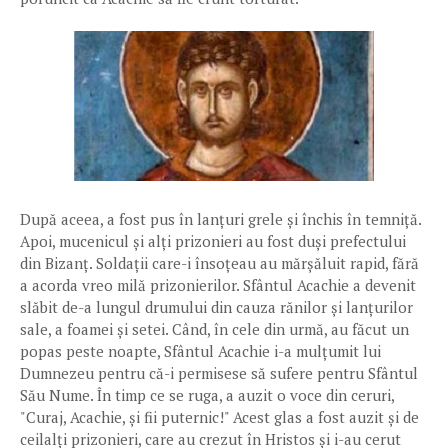
După aceea, a fost pus în lanțuri grele și închis în temniță.
Apoi, mucenicul și alți prizonieri au fost duși prefectului
din Bizanț. Soldații care-i însoțeau au mărșăluit rapid, fără
a acorda vreo milă prizonierilor. Sfântul Acachie a devenit
slăbit de-a lungul drumului din cauza rănilor și lanțurilor
sale, a foamei și setei. Când, în cele din urmă, au făcut un
popas peste noapte, Sfântul Acachie i-a mulțumit lui
Dumnezeu pentru că-i permisese să sufere pentru Sfântul
Său Nume. În timp ce se ruga, a auzit o voce din ceruri,
"Curaj, Acachie, și fii puternic!" Acest glas a fost auzit și de
ceilalți prizonieri, care au crezut în Hristos și i-au cerut