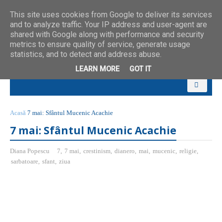
This site uses cookies from Google to deliver its services
and to analyze traffic. Your IP address and user-agent are
shared with Google along with performance and security
metrics to ensure quality of service, generate usage
statistics, and to detect and address abuse.
LEARN MORE
GOT IT
Acasă
7 mai: Sfântul Mucenic Acachie
7 mai: Sfântul Mucenic Acachie
Diana Popescu
7
,
7 mai
,
crestinism
,
dianero
,
mai
,
mucenic
,
religie
,
sarbatoare
,
sfant
,
ziua