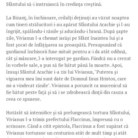
Sfântului să-i instruiască în credința creștină.
La Bizanț, în închisoare, ceilalți deținuți au văzut noaptea
cum tineri strălucitori i-au apărut Sfântului Acachie și l-au
îngrijit, spălându-i rănile și aducându-i hrană. După șapte
zile, Vivianus l-a chemat iarăși pe Sfânt înaintea lui și a
fost șocat de înfățișarea sa proaspătă. Presupunând că
gardianul închisorii fuse mituit pentru a-i da atât odihnă,
cât și mâncare, l-a interogat pe gardian. Fiindcă nu a crezut
în vorbele sale, a pus să fie bătut până la moarte. Apoi,
însuși Sfântul Acachie i-a zis lui Vivianus, "Puterea și
vigoarea mea îmi sunt date de Domnul Iisus Hristos, care
mi-a vindecat rănile". Vivianus a poruncit ca mucenicul să
fie bătut peste față și să i se zdrobească dinții din cauza a
ceea ce spusese.
Hotărât să intensifice și să prelungească tortura Sfântului,
Vivianus l-a trimis prefectului Flaccinus, împreună cu o
scrisoare. Când a citit epistola, Flaccinus a fost supărat că
Vivianus torturase un centurion atât de mult timp și atât