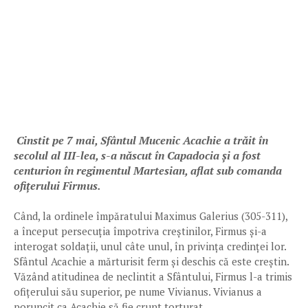
Cinstit pe 7 mai, Sfântul Mucenic Acachie a trăit în
secolul al III-lea, s-a născut în Capadocia și a fost
centurion în regimentul Martesian, aflat sub comanda
ofițerului Firmus.
Când, la ordinele împăratului Maximus Galerius (305-311),
a început persecuția împotriva creștinilor, Firmus și-a
interogat soldații, unul câte unul, în privința credinței lor.
Sfântul Acachie a mărturisit ferm și deschis că este creștin.
Văzând atitudinea de neclintit a Sfântului, Firmus l-a trimis
ofițerului său superior, pe nume Vivianus. Vivianus a
poruncit ca Acachie să fie crunt torturat.