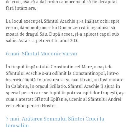
de crud, așa că a dat ordin ca mucenicul să fie decapitat
fără întârziere.
La locul execuției, Sfântul Acachie și-a înălțat ochii spre
ceruri, dând mulțumiri lui Dumnezeu că îi ingaduise să
moară de dragul Său. După aceea, și-a aplecat capul sub
sabie. Asta s-a petrecut în anul 303.
6 mai: Sfântul Mucenic Varvar
În timpul împăratului Constantin cel Mare, moaștele
Sfântului Acachie s-au odihnit la Constantinopol, într-o
biserică clădită în onoarea sa și, mai târziu, au fost mutate
în Calabria, în orașul Scillatio. Sfântul Acachie îi ajută în
special pe cei care se luptă împotriva ispitelor trupești, așa
cum a atestat Sfântul Epifanie, ucenic al Sfântului Andrei
cel nebun pentru Hristos.
7 mai: Arătarea Semnului Sfintei Cruci la
Ierusalim