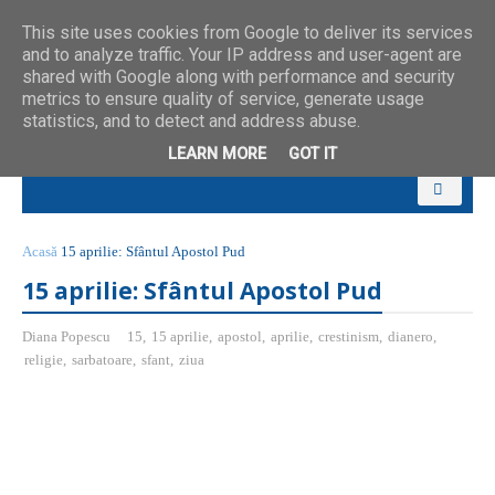
This site uses cookies from Google to deliver its services
and to analyze traffic. Your IP address and user-agent are
shared with Google along with performance and security
metrics to ensure quality of service, generate usage
statistics, and to detect and address abuse.
LEARN MORE
GOT IT
Acasă
15 aprilie: Sfântul Apostol Pud
15 aprilie: Sfântul Apostol Pud
Diana Popescu
15
,
15 aprilie
,
apostol
,
aprilie
,
crestinism
,
dianero
,
religie
,
sarbatoare
,
sfant
,
ziua