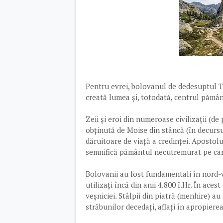
Pentru evrei, bolovanul de dedesuptul T
creată lumea și, totodată, centrul pămâ
Zeii și eroi din numeroase civilizații (de 
obținută de Moise din stâncă (în decursu
dăruitoare de viață a credinței. Apostolu
semnifică pământul necutremurat pe care 
Bolovanii au fost fundamentali în nord-ve
utilizați încă din anii 4.800 î.Hr. În aces
veșniciei. Stâlpii din piatră (menhire) au
străbunilor decedați, aflați în apropiere