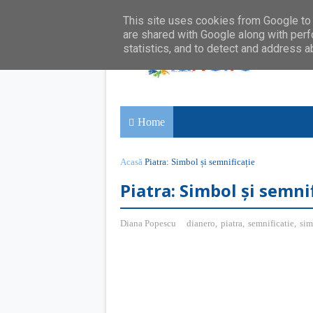
This site uses cookies from Google to d
are shared with Google along with perf
statistics, and to detect and address a
Home
Acasă
Piatra: Simbol și semnificație
Piatra: Simbol și semni
Diana Popescu
dianero
,
piatra
,
semnificatie
,
sim