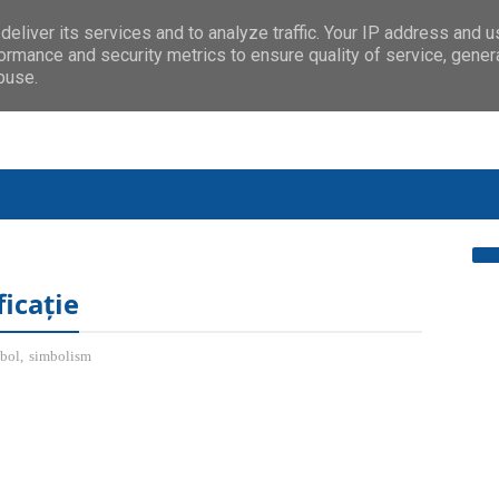
eliver its services and to analyze traffic. Your IP address and 
ormance and security metrics to ensure quality of service, gene
buse.
ficație
bol
,
simbolism