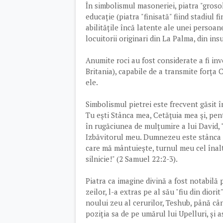
În simbolismul masoneriei, piatra "groso
educație (piatra "finisată" fiind stadiul f
abilitățile încă latente ale unei persoan
locuitorii originari din La Palma, din in
Anumite roci au fost considerate a fi inv
Britania), capabile de a transmite forța 
ele.
Simbolismul pietrei este frecvent găsit 
Tu eşti Stânca mea, Cetăţuia mea şi, pen
în rugăciunea de mulțumire a lui David, 
Izbăvitorul meu. Dumnezeu este stânca 
care mă mântuieşte, turnul meu cel înal
silnicie!" (2 Samuel 22:2-3).
Piatra ca imagine divină a fost notabilă 
zeilor, l-a extras pe al său "fiu din dior
noului zeu al cerurilor, Teshub, până cân
poziția sa de pe umărul lui Upelluri, și a