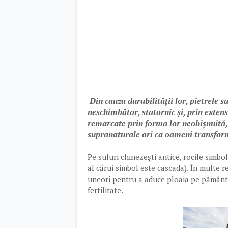
Din cauza durabilității lor, pietrele sa
neschimbător, statornic și, prin extensi
remarcate prin forma lor neobișnuită, c
supranaturale ori ca oameni transform
Pe suluri chinezești antice, rocile simbo
al cărui simbol este cascada). În multe r
uneori pentru a aduce ploaia pe pământ. 
fertilitate.