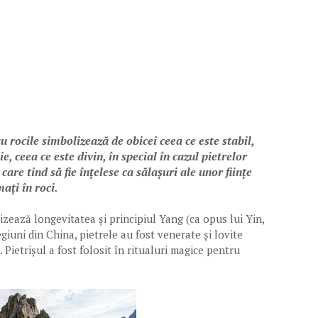
u rocile simbolizează de obicei ceea ce este stabil,
e, ceea ce este divin, în special în cazul pietrelor
are tind să fie înțelese ca sălașuri ale unor ființe
ați în roci.
lizează longevitatea și principiul Yang (ca opus lui Yin,
egiuni din China, pietrele au fost venerate și lovite
Pietrișul a fost folosit în ritualuri magice pentru