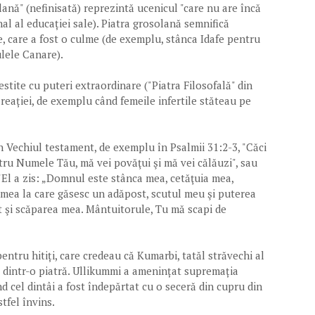
lană" (nefinisată) reprezintă ucenicul "care nu are încă
inal al educației sale). Piatra grosolană semnifică
e, care a fost o culme (de exemplu, stânca Idafe pentru
sulele Canare).
estite cu puteri extraordinare ("Piatra Filosofală" din
Creației, de exemplu când femeile infertile stăteau pe
în Vechiul testament, de exemplu în Psalmii 31:2-3, "Căci
tru Numele Tău, mă vei povăţui şi mă vei călăuzi", sau
"El a zis: „Domnul este stânca mea, cetăţuia mea,
mea la care găsesc un adăpost, scutul meu şi puterea
t şi scăparea mea. Mântuitorule, Tu mă scapi de
pentru hitiți, care credeau că Kumarbi, tatăl străvechi al
it" dintr-o piatră. Ullikummi a amenințat supremația
d cel dintâi a fost îndepărtat cu o seceră din cupru din
stfel învins.