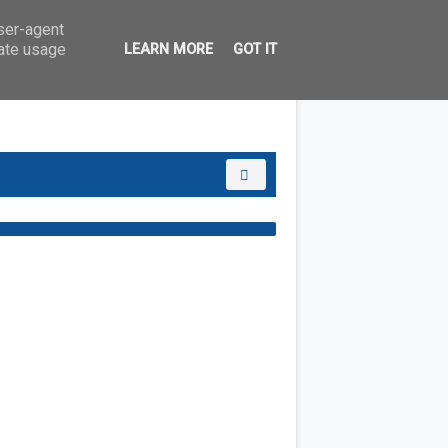
user-agent
rate usage
LEARN MORE
GOT IT