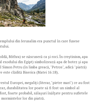
emplului din Ierusalim era punctul în care fusese
ntului.
pildă, Mithra) se născuseră ca și roci. În creștinism, apa
l exodului din Egipt) simbolizează apa de botez și apa
l Simon Petru (în limba greacă, "Petros", adică "piatră)
este clădită Biserica (Matei 16:18).
stul Europei, megaliți (literar, "pietre mari") ce au fost
t caz, durabilitatea lor poate să fi fost un simbol al
 fost, foarte probabil, sălașuri înălțate pentru sufletele
a mormintelor lor din piatră.