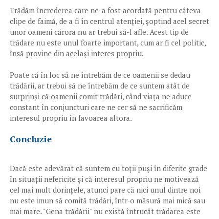
Trădăm încrederea care ne-a fost acordată pentru câteva
clipe de faimă, de a fi în centrul atenției, șoptind acel secret
unor oameni cărora nu ar trebui să-l afle. Acest tip de
trădare nu este unul foarte important, cum ar fi cel politic,
însă provine din același interes propriu.
Poate că în loc să ne întrebăm de ce oamenii se dedau
trădării, ar trebui să ne întrebăm de ce suntem atât de
surprinși că oamenii comit trădări, când viața ne aduce
constant în conjuncturi care ne cer să ne sacrificăm
interesul propriu în favoarea altora.
Concluzie
Dacă este adevărat că suntem cu toții puși în diferite grade
în situații nefericite și că interesul propriu ne motivează
cel mai mult dorințele, atunci pare că nici unul dintre noi
nu este imun să comită trădări, într-o măsură mai mică sau
mai mare. "Gena trădării" nu există întrucât trădarea este