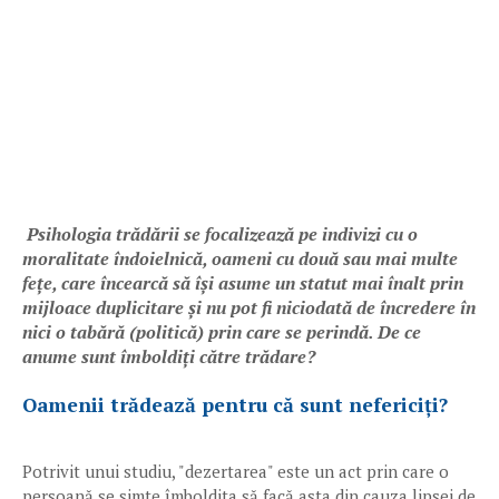
Psihologia trădării se focalizează pe indivizi cu o
moralitate îndoielnică, oameni cu două sau mai multe
fețe, care încearcă să își asume un statut mai înalt prin
mijloace duplicitare și nu pot fi niciodată de încredere în
nici o tabără (politică) prin care se perindă. De ce
anume sunt îmboldiți către trădare?
Oamenii trădează pentru că sunt nefericiți?
Potrivit unui studiu, "dezertarea" este un act prin care o
persoană se simte îmboldita să facă asta din cauza lipsei de