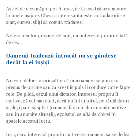
Astfel de dezamăgiri pot fi orice, de la insatisfacții minore
la unele majore. Chestia interesantă este că trădătorii se
simt, cumva, siliți să comită trădarea!
Nefericirea lor provine, de fapt, din interesul propriu! Iată
de ce....
Oamenii trădează întrucât nu se gândesc
decât la ei înșiși
Nu este deloc surprinzător că unii oameni se pun mai
presus de oricine sau că acest impuls îi conduce către fapte
rele. De pildă, cazul unui dictator. Interesul propriu îi
motivează cel mai mult, dacă nu întru totul, pe răufăcători
și, deși pare simplist (oamenii fac rele din anumite motive
sau în anumite situații), egoismul se află de obicei în
spatele acestui lucru.
Însă, dacă interesul propriu motivează oamenii să se dedea