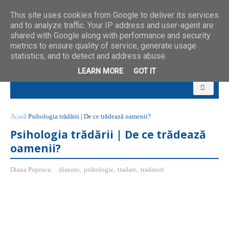
This site uses cookies from Google to deliver its services
and to analyze traffic. Your IP address and user-agent are
shared with Google along with performance and security
metrics to ensure quality of service, generate usage
statistics, and to detect and address abuse.
LEARN MORE
GOT IT
Acasă
Psihologia trădării | De ce trădează oamenii?
Psihologia trădării | De ce trădează
oamenii?
Diana Popescu
dianero
,
psihologie
,
tradare
,
tradatori