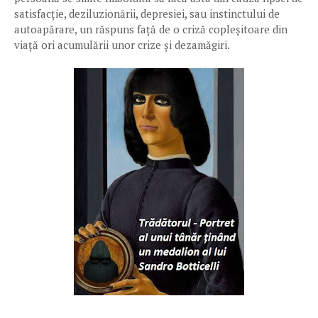
satisfacție, deziluzionării, depresiei, sau instinctului de
autoapărare, un răspuns față de o criză copleșitoare din
viață ori acumulării unor crize și dezamăgiri.