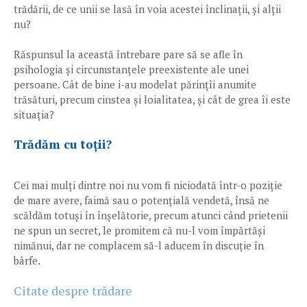
trădării, de ce unii se lasă în voia acestei înclinații, și alții
nu?
Răspunsul la această întrebare pare să se afle în
psihologia și circumstanțele preexistente ale unei
persoane. Cât de bine i-au modelat părințîi anumite
trăsături, precum cinstea și loialitatea, și cât de grea îi este
situația?
Trădăm cu toții?
Cei mai mulți dintre noi nu vom fi niciodată într-o poziție
de mare avere, faimă sau o potențială vendetă, însă ne
scăldăm totuși în înșelătorie, precum atunci când prietenii
ne spun un secret, le promitem că nu-l vom împărtăși
nimănui, dar ne complacem să-l aducem în discuție în
bârfe.
Citate despre trădare