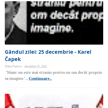
Gândul zilei: 25 decembrie - Karel
Čapek
Diana Popescu
decembrie 25, 2022
"Nimic nu este mai straniu pentru un om decât propria
sa imagine."...
Continuare..