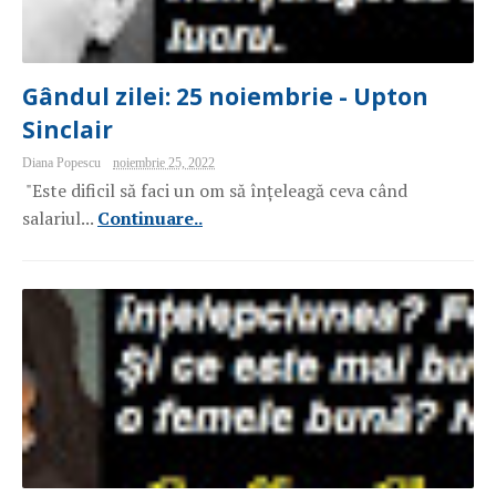
Gândul zilei: 25 noiembrie - Upton
Sinclair
Diana Popescu
noiembrie 25, 2022
"Este dificil să faci un om să înțeleagă ceva când
salariul...
Continuare..