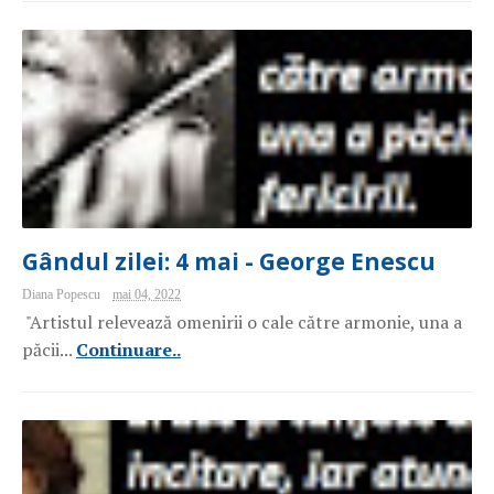
Gândul zilei: 4 mai - George Enescu
Diana Popescu
mai 04, 2022
"Artistul relevează omenirii o cale către armonie, una a
păcii...
Continuare..