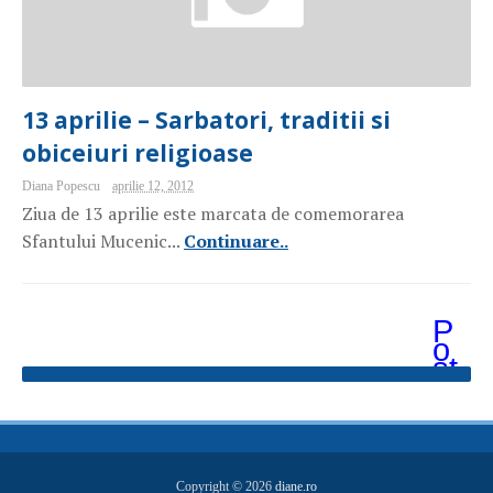
13 aprilie – Sarbatori, traditii si
obiceiuri religioase
Diana Popescu
aprilie 12, 2012
Ziua de 13 aprilie este marcata de comemorarea
Sfantului Mucenic...
Continuare..
P
o
st
ăr
i
m
ai
v
e
Copyright ©
2026
diane.ro