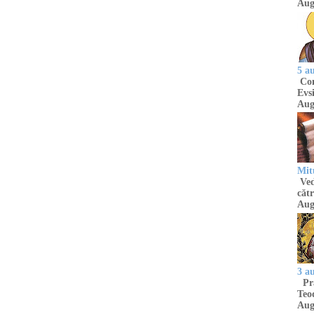
Aug
5 a
Com
Evsi
Aug
Mit
Ved
cătr
Aug
3 a
Pră
Teod
Aug