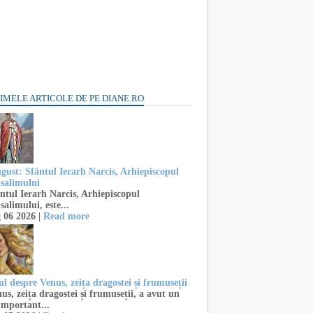
IMELE ARTICOLE DE PE DIANE.RO
ugust: Sfântul Ierarh Narcis, Arhiepiscopul
usalimului
ntul Ierarh Narcis, Arhiepiscopul
salimului, este...
 06 2026 |
Read more
l despre Venus, zeița dragostei și frumuseții
s, zeița dragostei și frumuseții, a avut un
important...