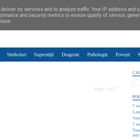
deliver its services and to analyze traffic. Your IP address and 
ormance and security metrics to ensure quality of service, gene
abuse.
Simboluri
Superstiții
Dragoste
Psihologie
Povești
S
CAU
Page 1 of 2
POS
7 a
Lam
Supe
7 a
Nas
astr