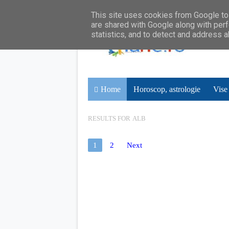
This site uses cookies from Google to 
are shared with Google along with perf
statistics, and to detect and address 
Home
Horoscop, astrologie
Vise
RESULTS FOR
ALB
1
2
Next