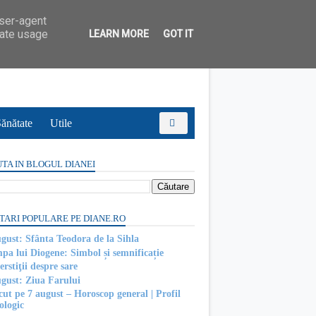
user-agent
rate usage
LEARN MORE
GOT IT
ănătate
Utile
TA IN BLOGUL DIANEI
TARI POPULARE PE DIANE.RO
ugust: Sfânta Teodora de la Sihla
pa lui Diogene: Simbol și semnificație
rstiţii despre sare
ugust: Ziua Farului
cut pe 7 august – Horoscop general | Profil
ologic