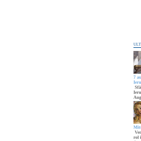
ULT
7 a
Ier
Sfâ
Ieru
Aug
Mitu
Venu
rol 