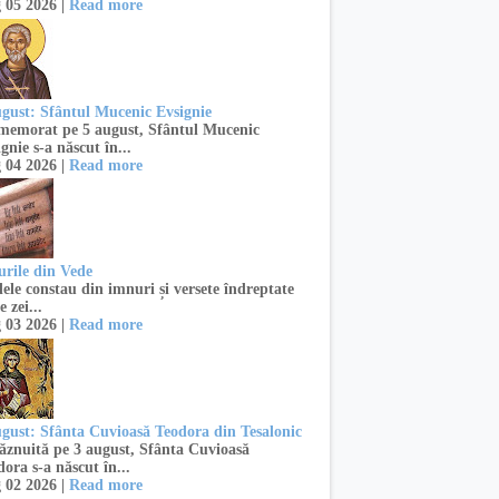
 05 2026 |
Read more
ugust: Sfântul Mucenic Evsignie
emorat pe 5 august, Sfântul Mucenic
gnie s-a născut în...
 04 2026 |
Read more
urile din Vede
ele constau din imnuri și versete îndreptate
e zei...
 03 2026 |
Read more
ugust: Sfânta Cuvioasă Teodora din Tesalonic
znuită pe 3 august, Sfânta Cuvioasă
ora s-a născut în...
 02 2026 |
Read more