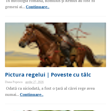
În mitologia romană, Romulus și Remus au fost fii
gemeni ai...
Continuare..
Pictura regelui | Poveste cu tâlc
Diana Popescu
aprilie 27, 2026
Odată ca niciodată, a fost o țară al cărei rege avea
numai...
Continuare..