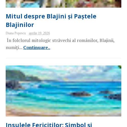
Mitul despre Blajini și Paștele
Blajinilor
Diana Popescu
aprilie 19, 2026
În folclorul mitologic străvechi al românilor, Blajinii,
numiți...
Continuare..
Insulele Fericiților: Simbol și