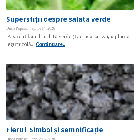
Superstiții despre salata verde
Diana Popescu
aprilie 14, 2026
Aparent banala salată verde (Lactuca sativa), o plantă
legumicolă...
Continuare..
Fierul: Simbol și semnificație
Diana Popescu
aprilie 13, 2026