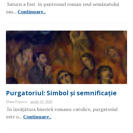
Saturn a fost în panteonul roman zeul semănatului
sau...
Continuare..
Purgatoriul: Simbol și semnificație
Diana Popescu
aprilie 16, 2026
În învățătura bisericii romano-catolice, purgatoriul
este o...
Continuare..