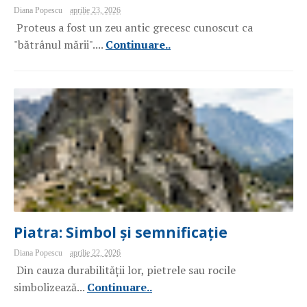
Diana Popescu
aprilie 23, 2026
Proteus a fost un zeu antic grecesc cunoscut ca
"bătrânul mării"....
Continuare..
Piatra: Simbol și semnificație
Diana Popescu
aprilie 22, 2026
Din cauza durabilității lor, pietrele sau rocile
simbolizează...
Continuare..