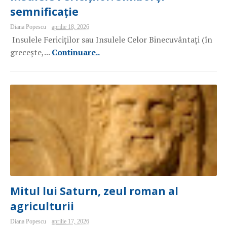
semnificație
Diana Popescu
aprilie 18, 2026
Insulele Fericiților sau Insulele Celor Binecuvântați (în
grecește,...
Continuare..
Mitul lui Saturn, zeul roman al
agriculturii
Diana Popescu
aprilie 17, 2026