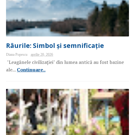
Râurile: Simbol și semnificație
Diana Popescu
aprilie 20, 2026
"Leagănele civilizației" din lumea antică au fost bazine
ale...
Continuare..