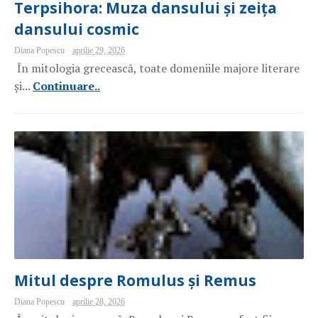
Terpsihora: Muza dansului și zeița
dansului cosmic
Diana Popescu
aprilie 29, 2026
În mitologia grecească, toate domeniile majore literare
și...
Continuare..
Mitul despre Romulus și Remus
Diana Popescu
aprilie 28, 2026