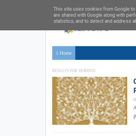
This site uses cookies from Google to d
are shared with Google along with perf
statistics, and to detect and address a
Home
RESULTS FOR
DORINTE
D
A
p