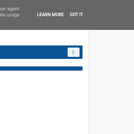
user-agent
rate usage
LEARN MORE
GOT IT