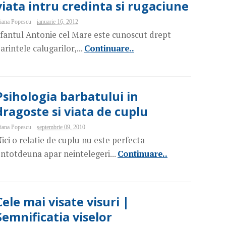
viata intru credinta si rugaciune
iana Popescu
ianuarie 16, 2012
fantul Antonie cel Mare este cunoscut drept
arintele calugarilor,...
Continuare..
Psihologia barbatului in
dragoste si viata de cuplu
iana Popescu
septembrie 09, 2010
ici o relatie de cuplu nu este perfecta
Intotdeuna apar neintelegeri...
Continuare..
Cele mai visate visuri |
Semnificatia viselor