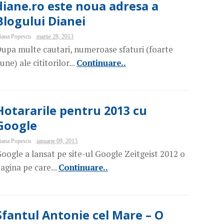
diane.ro este noua adresa a
Blogului Dianei
iana Popescu
martie 28, 2013
upa multe cautari, numeroase sfaturi (foarte
une) ale cititorilor...
Continuare..
Hotararile pentru 2013 cu
Google
iana Popescu
ianuarie 09, 2013
oogle a lansat pe site-ul Google Zeitgeist 2012 o
agina pe care...
Continuare..
Sfantul Antonie cel Mare – O