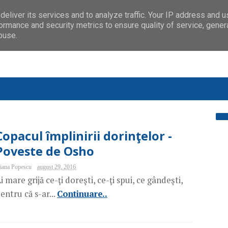
eliver its services and to analyze traffic. Your IP address and 
ormance and security metrics to ensure quality of service, gene
buse.
Copacul împlinirii dorinţelor -
Poveste de Osho
iana Popescu
august 29, 2016
i mare grijă ce-ţi doreşti, ce-ţi spui, ce gândeşti,
entru că s-ar...
Continuare..