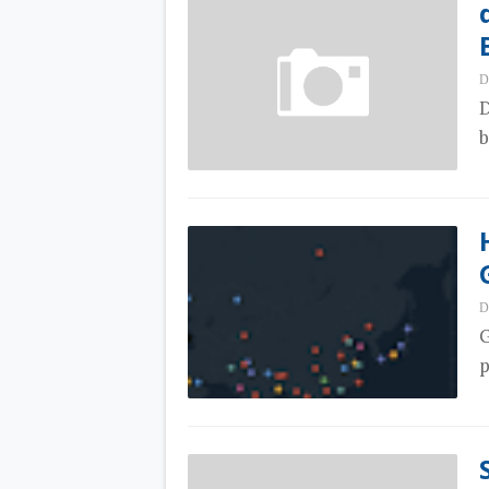
D
D
b
D
G
p