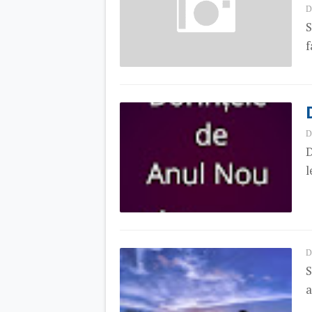
D
S
f
D
D
l
D
S
a