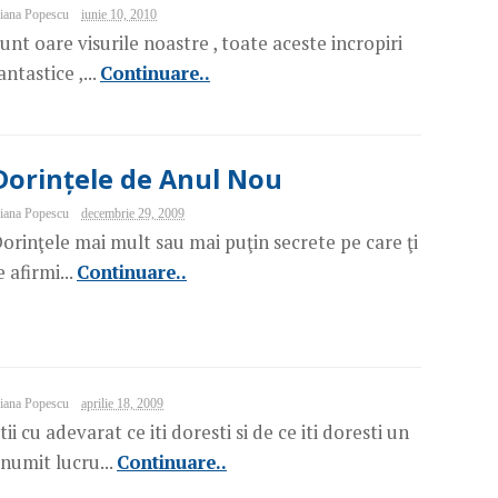
iana Popescu
iunie 10, 2010
unt oare visurile noastre , toate aceste incropiri
antastice ,...
Continuare..
Dorințele de Anul Nou
iana Popescu
decembrie 29, 2009
orinţele mai mult sau mai puţin secrete pe care ţi
e afirmi...
Continuare..
iana Popescu
aprilie 18, 2009
tii cu adevarat ce iti doresti si de ce iti doresti un
numit lucru...
Continuare..