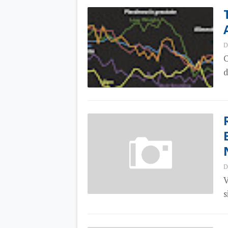
D
C
d
D
V
s