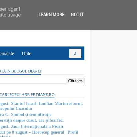
user-agent
rate usage
LEARN MORE
GOT IT
ănătate
Utile
TA IN BLOGUL DIANEI
TARI POPULARE PE DIANE.RO
ugust: Sfântul Ierarh Emilian Mărturisitorul,
scopului Cizicului
ra C: Simbol și semnificație
rstiţii despre cusut, ace şi foarfeci
gust: Ziua Internațională a Pisicii
cut pe 8 august – Horoscop general | Profil