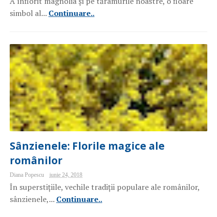
A înflorit magnolia și pe tărâmurile noastre, o floare
simbol al...
Continuare..
Sânzienele: Florile magice ale
românilor
Diana Popescu
iunie 24, 2018
În superstițiile, vechile tradiții populare ale românilor,
sânzienele,...
Continuare..