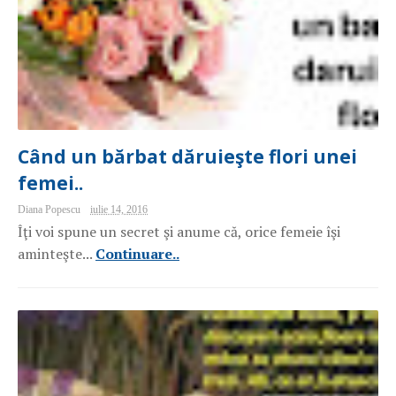
Când un bărbat dăruieşte flori unei
femei..
Diana Popescu
iulie 14, 2016
Îţi voi spune un secret şi anume că, orice femeie îşi
aminteşte...
Continuare..