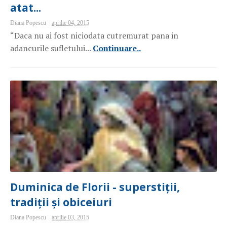
atat...
Diana Popescu
aprilie 04, 2015
“Daca nu ai fost niciodata cutremurat pana in
adancurile sufletului...
Continuare..
Duminica de Florii - superstiții,
tradiții și obiceiuri
Diana Popescu
aprilie 03, 2015