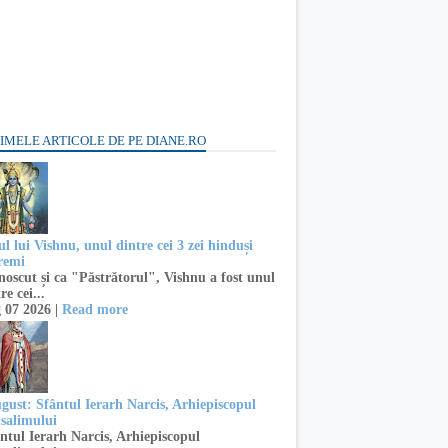
IMELE ARTICOLE DE PE DIANE.RO
l lui Vishnu, unul dintre cei 3 zei hinduși
remi
oscut și ca "Păstrătorul", Vishnu a fost unul
re cei...
 07 2026 |
Read more
ugust: Sfântul Ierarh Narcis, Arhiepiscopul
usalimului
ntul Ierarh Narcis, Arhiepiscopul