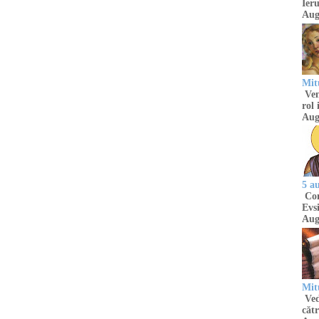
Ieru
Aug
Mitu
Venu
rol 
Aug
5 a
Com
Evsi
Aug
Mit
Ved
cătr