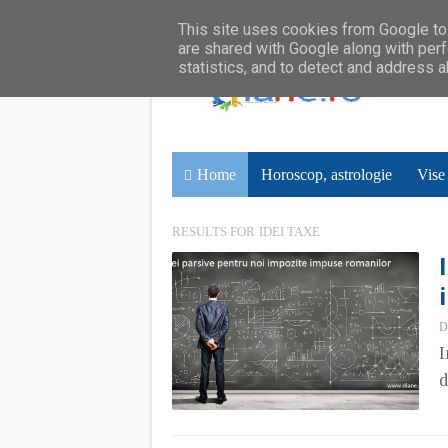
This site uses cookies from Google to 
are shared with Google along with perf
statistics, and to detect and address 
Home
Horoscop, astrologie
Vise
RESULTS FOR
IDEI TAXE
D
I
d