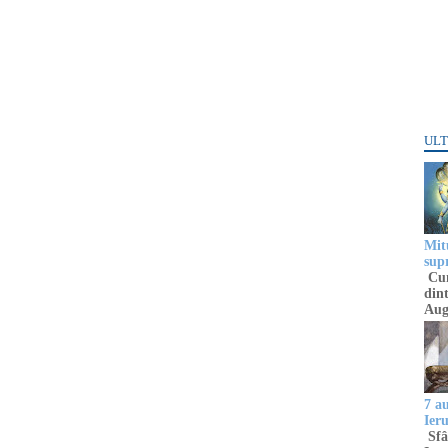
ULT
Mitu
sup
Cun
dint
Aug
7 a
Ier
Sfâ