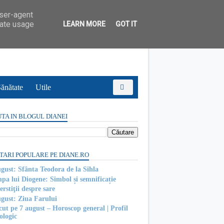
user-agent
rate usage
LEARN MORE
GOT IT
ănătate
Utile
TA IN BLOGUL DIANEI
TARI POPULARE PE DIANE.RO
ugust: Sfânta Teodora de la Sihla
pa lui Diogene: Simbol și semnificație
rstiţii despre sare
ugust: Ziua Farului
cut pe 7 august – Horoscop general | Profil
ologic