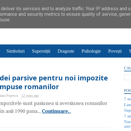
deliver its services and to analyze traffic. Your IP address and 
ormance and security metrics to ensure quality of service, gene
abuse.
Simboluri
Superstiții
Dragoste
Psihologie
Povești
S
CAU
Idei parsive pentru noi impozite
impuse romanilor
POS
iana Popescu
12 years ago
7 a
mpozitele sunt pasiunea si aversiunea romanilor
Lam
in anii 1990 pana...
Continuare..
Supe
7 a
Nas
astr