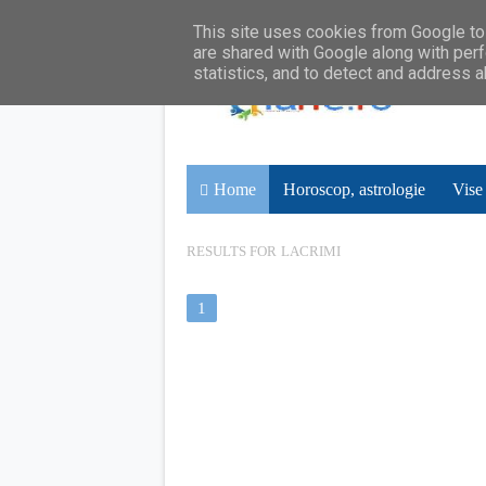
This site uses cookies from Google to 
are shared with Google along with perf
statistics, and to detect and address 
Home
Horoscop, astrologie
Vise
RESULTS FOR
LACRIMI
1