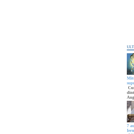
ULT
Mitu
sup
Cun
dint
Aug
7 a
Ier