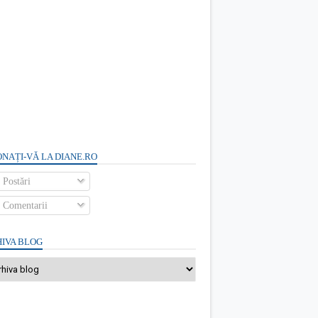
NAȚI-VĂ LA DIANE.RO
Postări
Comentarii
IVA BLOG