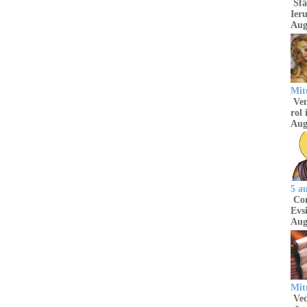
Sfâ
Ieru
Aug
Mitu
Venu
rol 
Aug
5 a
Com
Evsi
Aug
Mit
Ved