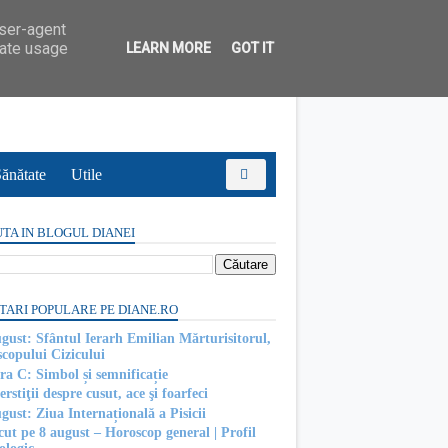
user-agent
rate usage
LEARN MORE
GOT IT
ănătate
Utile
TA IN BLOGUL DIANEI
TARI POPULARE PE DIANE.RO
ugust: Sfântul Ierarh Emilian Mărturisitorul,
scopului Cizicului
ra C: Simbol și semnificație
rstiţii despre cusut, ace şi foarfeci
gust: Ziua Internațională a Pisicii
cut pe 8 august – Horoscop general | Profil