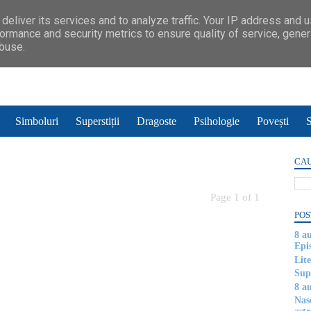
deliver its services and to analyze traffic. Your IP address and 
ormance and security metrics to ensure quality of service, gene
abuse.
Simboluri
Superstiții
Dragoste
Psihologie
Povești
S
CAU
Page 1 of 1
POS
8 a
Epi
Lite
Supe
8 au
Nas