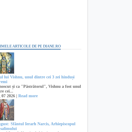
IMELE ARTICOLE DE PE DIANE.RO
l lui Vishnu, unul dintre cei 3 zei hinduși
remi
oscut și ca "Păstrătorul", Vishnu a fost unul
re cei...
 07 2026 |
Read more
ugust: Sfântul Ierarh Narcis, Arhiepiscopul
usalimului