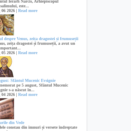
ntul Ierarh Narcis, Arhiepiscopul
salimului, este...
 06 2026 |
Read more
l despre Venus, zeița dragostei și frumuseții
s, zeița dragostei și frumuseții, a avut un
important...
 05 2026 |
Read more
ugust: Sfântul Mucenic Evsignie
emorat pe 5 august, Sfântul Mucenic
gnie s-a născut în...
 04 2026 |
Read more
urile din Vede
ele constau din imnuri și versete îndreptate