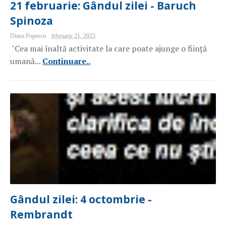
21 februarie: Gândul zilei - Baruch
Spinoza
Diana Popescu
februarie 21, 2023
"Cea mai înaltă activitate la care poate ajunge o ființă
umană...
Continuare..
Gândul zilei: 4 octombrie -
Rembrandt