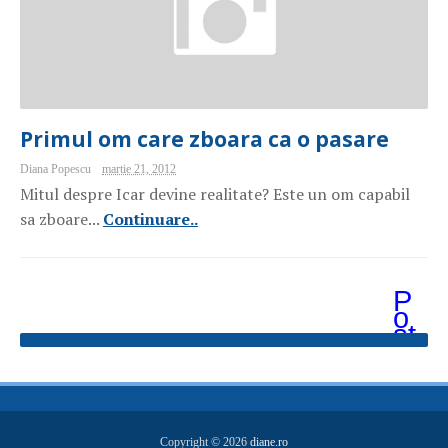
Primul om care zboara ca o pasare
Diana Popescu
martie 21, 2012
Mitul despre Icar devine realitate? Este un om capabil
sa zboare...
Continuare..
P
o
st
ăr
i
m
ai
v
e
Copyright ©
2026
diane.ro