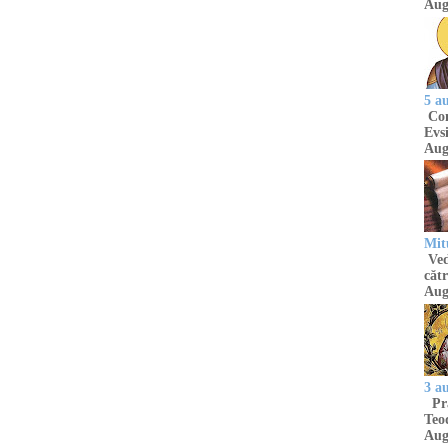
Aug
5 a
Com
Evsi
Aug
Mit
Ved
cătr
Aug
3 a
Pră
Teod
Aug