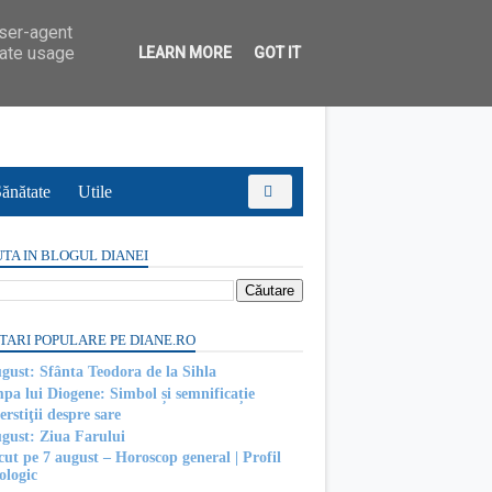
user-agent
rate usage
LEARN MORE
GOT IT
ănătate
Utile
TA IN BLOGUL DIANEI
TARI POPULARE PE DIANE.RO
ugust: Sfânta Teodora de la Sihla
pa lui Diogene: Simbol și semnificație
rstiţii despre sare
ugust: Ziua Farului
cut pe 7 august – Horoscop general | Profil
ologic