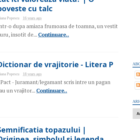
poveste cu talc
iana Popescu
16 years ago
ntr-o dupa amiaza frumoasa de toamna, un vestit
uru, insotit de...
Continuare..
Dictionar de vrajitorie - Litera P
ABO
iana Popescu
18 years ago
 Pact - Juramant/legamant scris intre un pagan
au un vrajitor...
Continuare..
ARH
Semnificatia topazului |
Originea, simbolul si legenda