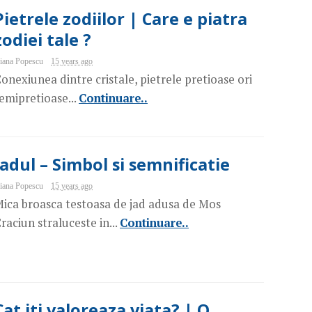
Pietrele zodiilor | Care e piatra
zodiei tale ?
iana Popescu
15 years ago
onexiunea dintre cristale, pietrele pretioase ori
emipretioase...
Continuare..
Jadul – Simbol si semnificatie
iana Popescu
15 years ago
ica broasca testoasa de jad adusa de Mos
raciun straluceste in...
Continuare..
Cat iti valoreaza viata? | O