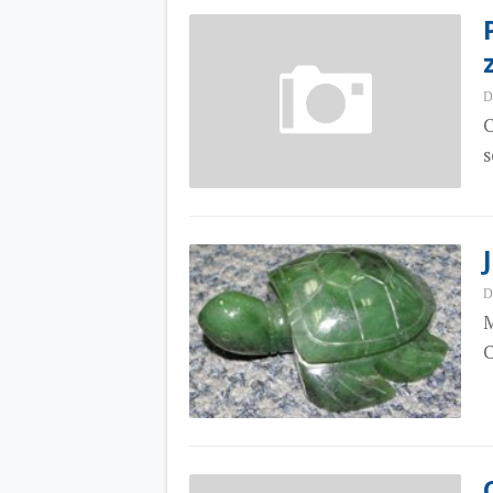
D
C
s
D
M
C