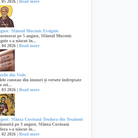
 05 2026 |
Read more
ugust: Sfântul Mucenic Evsignie
emorat pe 5 august, Sfântul Mucenic
gnie s-a născut în...
 04 2026 |
Read more
urile din Vede
ele constau din imnuri și versete îndreptate
e zei...
 03 2026 |
Read more
ugust: Sfânta Cuvioasă Teodora din Tesalonic
znuită pe 3 august, Sfânta Cuvioasă
ora s-a născut în...
 02 2026 |
Read more