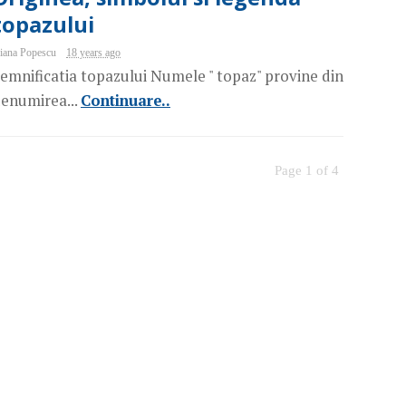
topazului
iana Popescu
18 years ago
emnificatia topazului Numele " topaz" provine din
enumirea...
Continuare..
Page 1 of 4