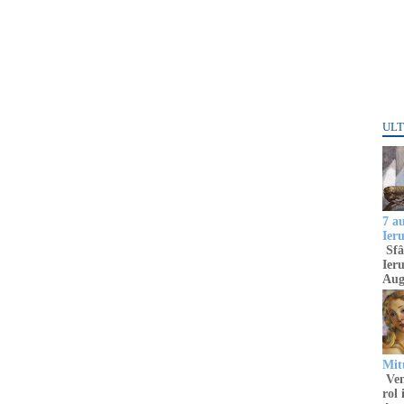
ULT
7 a
Ier
Sfâ
Ieru
Aug
Mitu
Venu
rol 