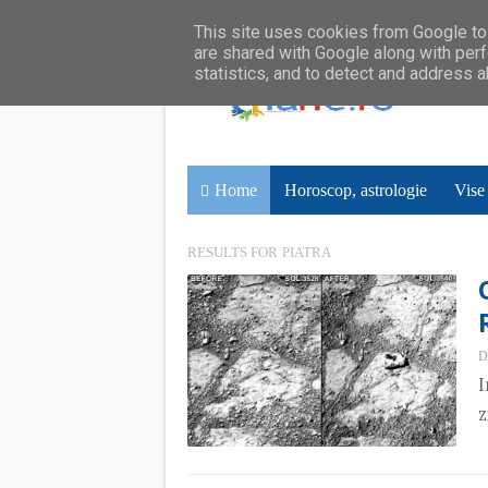
This site uses cookies from Google to 
are shared with Google along with perf
statistics, and to detect and address 
Home
Horoscop, astrologie
Vise
RESULTS FOR
PIATRA
D
I
z