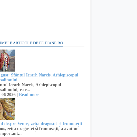
IMELE ARTICOLE DE PE DIANE.RO
ugust: Sfântul Ierarh Narcis, Arhiepiscopul
usalimului
ntul Ierarh Narcis, Arhiepiscopul
salimului, este...
 06 2026 |
Read more
l despre Venus, zeița dragostei și frumuseții
s, zeița dragostei și frumuseții, a avut un
important...