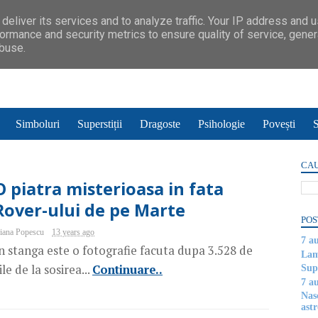
deliver its services and to analyze traffic. Your IP address and 
ormance and security metrics to ensure quality of service, gene
abuse.
Simboluri
Superstiții
Dragoste
Psihologie
Povești
S
CAU
O piatra misterioasa in fata
Rover-ului de pe Marte
POS
iana Popescu
13 years ago
7 a
n stanga este o fotografie facuta dupa 3.528 de
Lam
ile de la sosirea...
Continuare..
Supe
7 a
Nas
astr