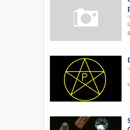
D
I
g
D
-
s