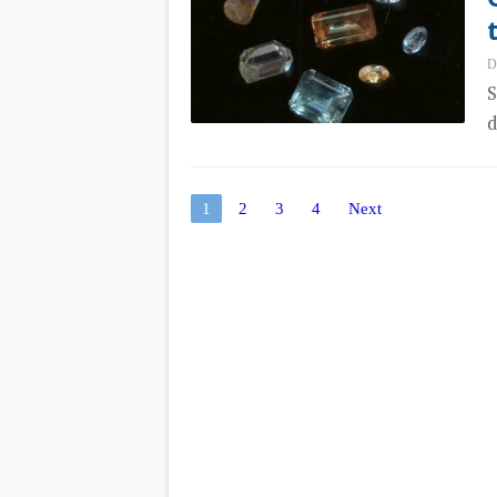
D
S
d
1
2
3
4
Next