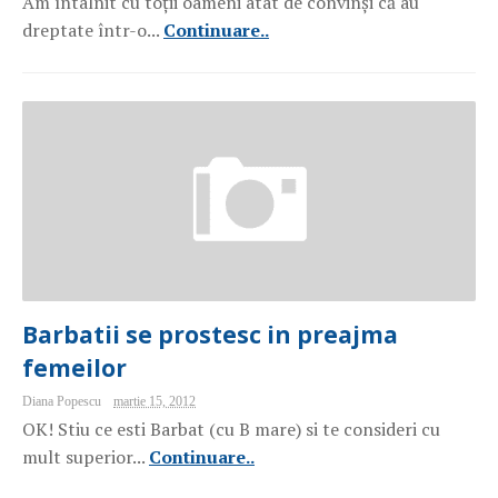
Am întâlnit cu toții oameni atât de convinși că au
dreptate într-o...
Continuare..
Barbatii se prostesc in preajma
femeilor
Diana Popescu
martie 15, 2012
OK! Stiu ce esti Barbat (cu B mare) si te consideri cu
mult superior...
Continuare..