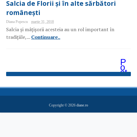
Salcia de Florii și în alte sărbători
românești
Diana Popescu
martie 31, 2018
Salcia și mâțișorii acesteia au un rol important în
tradițiile,...
Continuare..
P
o
st
ăr
i
m
ai
v
e
Copyright ©
2026
diane.ro
c
hi