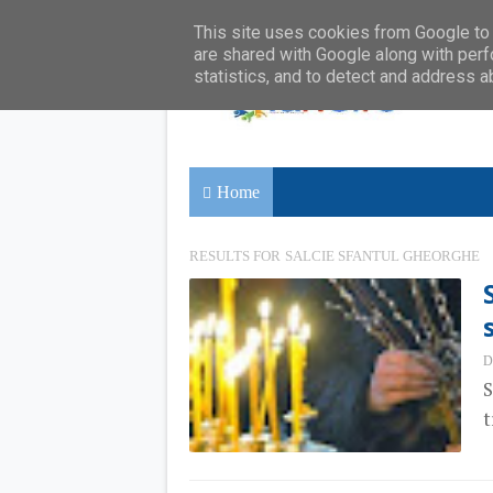
This site uses cookies from Google to d
are shared with Google along with perf
statistics, and to detect and address a
Home
RESULTS FOR
SALCIE SFANTUL GHEORGHE
D
S
t