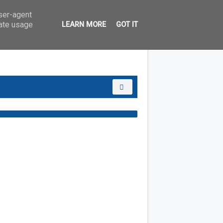
user-agent
rate usage
LEARN MORE
GOT IT