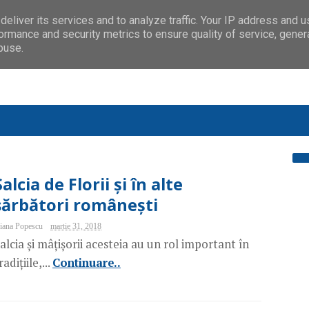
eliver its services and to analyze traffic. Your IP address and 
ormance and security metrics to ensure quality of service, gene
buse.
Salcia de Florii și în alte
sărbători românești
iana Popescu
martie 31, 2018
alcia și mâțișorii acesteia au un rol important în
radițiile,...
Continuare..