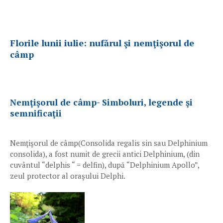
Florile lunii iulie: nufărul şi nemţişorul de
câmp
Nemţişorul de câmp- Simboluri, legende şi
semnificaţii
Nemţişorul de câmp(Consolida regalis sin sau Delphinium
consolida), a fost numit de grecii antici Delphinium, (din
cuvântul “delphis “ = delfin), după “Delphinium Apollo”,
zeul protector al oraşului Delphi.