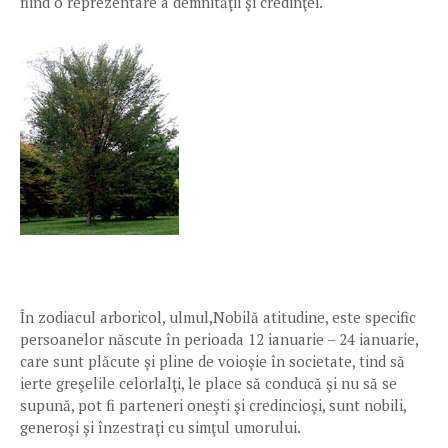
fiind o reprezentare a demnităţii şi credinţei.
În zodiacul arboricol, ulmul,Nobilă atitudine, este specific
persoanelor născute în perioada 12 ianuarie – 24 ianuarie,
care sunt plăcute şi pline de voioşie în societate, tind să
ierte greşelile celorlalţi, le place să conducă şi nu să se
supună, pot fi parteneri oneşti şi credincioşi, sunt nobili,
generoşi şi înzestraţi cu simţul umorului.