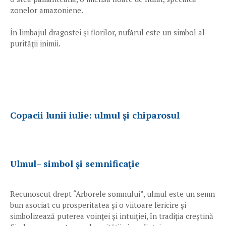
zonelor amazoniene.
În limbajul dragostei şi florilor, nufărul este un simbol al
purităţii inimii.
Copacii lunii iulie: ulmul şi chiparosul
Ulmul– simbol şi semnificaţie
Recunoscut drept “Arborele somnului”, ulmul este un semn
bun asociat cu prosperitatea şi o viitoare fericire şi
simbolizează puterea voinţei şi intuiţiei, în tradiţia creştină