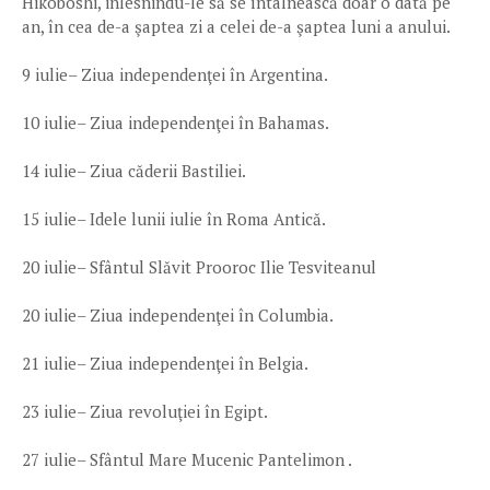
Hikoboshi, inlesnindu-le să se întâlnească doar o dată pe
an, în cea de-a şaptea zi a celei de-a şaptea luni a anului.
9 iulie– Ziua independenţei în Argentina.
10 iulie– Ziua independenţei în Bahamas.
14 iulie– Ziua căderii Bastiliei.
15 iulie– Idele lunii iulie în Roma Antică.
20 iulie– Sfântul Slăvit Prooroc Ilie Tesviteanul
20 iulie– Ziua independenţei în Columbia.
21 iulie– Ziua independenţei în Belgia.
23 iulie– Ziua revoluţiei în Egipt.
27 iulie– Sfântul Mare Mucenic Pantelimon .