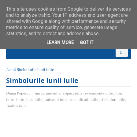
This site uses cookies from Google to deliver its services
and to analyze traffic. Your IP address and user-agent are
shared with Google along with performance and security
metrics to ensure quality of service, generate usage
statistics, and to detect and address abuse.
LEARN MORE
GOT IT
Acasă
Simbolurile lunii iulie
Simbolurile lunii iulie
Diana Popescu
aniversare iulie
,
copaci iulie
,
evenimente iulie
,
flori
iulie
,
iulie
,
luna iulie
,
sarbatori iulie
,
semnificatii iulie
,
simboluri iulie
,
traditii iulie