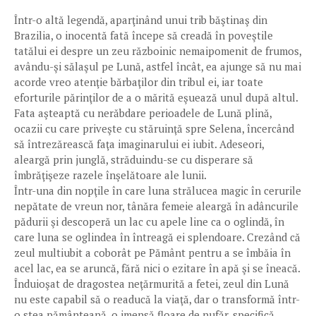
Într-o altă legendă, aparţinând unui trib băştinaş din
Brazilia, o inocentă fată începe să creadă în poveştile
tatălui ei despre un zeu războinic nemaipomenit de frumos,
avându-şi sălaşul pe Lună, astfel încât, ea ajunge să nu mai
acorde vreo atenţie bărbaţilor din tribul ei, iar toate
eforturile părinţilor de a o mărită eşuează unul după altul.
Fata aşteaptă cu nerăbdare perioadele de Lună plină,
ocazii cu care priveşte cu stăruinţă spre Selena, încercând
să întrezărească faţa imaginarului ei iubit. Adeseori,
aleargă prin junglă, străduindu-se cu disperare să
îmbrăţişeze razele înşelătoare ale lunii.
Într-una din nopţile în care luna strălucea magic în cerurile
nepătate de vreun nor, tânăra femeie aleargă în adâncurile
pădurii şi descoperă un lac cu apele line ca o oglindă, în
care luna se oglindea în întreagă ei splendoare. Crezând că
zeul multiubit a coborât pe Pământ pentru a se îmbăia în
acel lac, ea se aruncă, fără nici o ezitare în apă şi se îneacă.
Înduioşat de dragostea neţărmurită a fetei, zeul din Lună
nu este capabil să o readucă la viaţă, dar o transformă într-
o stea pământeană, o imensă floare de nufăr, specifică