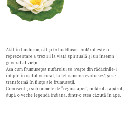
Atât în hinduism, cât şi în buddhism , nufărul este o
reprezentare a trezirii la viaţă spirituală şi un însemn
general al vieţii.
Aşa cum frumuseţea nufărului se iveşte din rădăcinile-i
înfipte în malul necurat, la fel oamenii evoluează şi se
transformă în fiinţe ale frumuseţii.
Cunoscut şi sub numele de “regina apei”, nufărul a apărut,
după o veche legendă indiana, dintr-o stea căzută în ape.