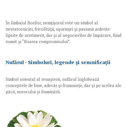
În limbajul florilor, nemţişorul este un simbol al
nestatorniciei, frivolităţii, uşurinţei şi pasiunii ardente
lipsite de sentiment, dar şi al negocierilor de împăcare, fiind
numit şi “floarea compromisului”.
Nufărul - Simboluri, legende şi semnificaţii
Simbol oriental al renaşterii, nufărul înglobează
conceptele de bine, adevăr şi frumuseţe, dar şi pe acelea ale
păcii, norocului şi iluminării.