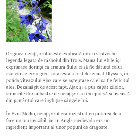
Originea nemţişorului este explicată într-o străveche
legendă legată de războiul din Troia. Mama lui Ahile îşi
exprimase dorinţa ca armura fiului ei să fie dăruită celui
mai viteaz erou grec, iar acesta a fost desemnat Ulysses, în
pofida viteazului Ajax care se aşteptase că el să fie fericitul
ales. Dezamăgit de acest fapt, Ajax şi-a pus capăt zilelor,
iar micile flori albastre de nemţişor au început să se ivească
din pământul care înghiţise sângele lui.
În Evul Mediu, nemţişorul era înzestrat cu puterea de a
face un om invizibil, iar în Angla medievală era un
ingredient important al unor poţiuni de dragoste.