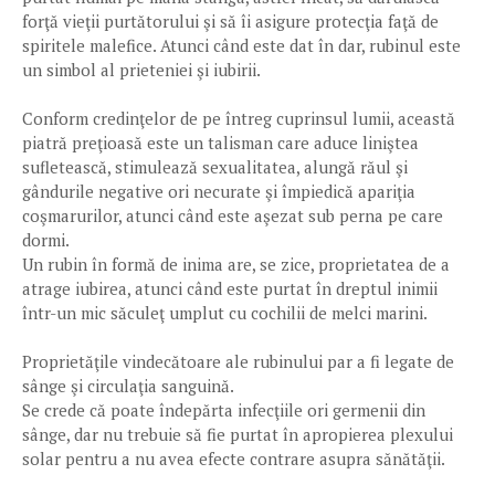
forţă vieţii purtătorului şi să îi asigure protecţia faţă de
spiritele malefice. Atunci când este dat în dar, rubinul este
un simbol al prieteniei şi iubirii.
Conform credinţelor de pe întreg cuprinsul lumii, această
piatră preţioasă este un talisman care aduce liniştea
sufletească, stimulează sexualitatea, alungă răul şi
gândurile negative ori necurate şi împiedică apariţia
coşmarurilor, atunci când este aşezat sub perna pe care
dormi.
Un rubin în formă de inima are, se zice, proprietatea de a
atrage iubirea, atunci când este purtat în dreptul inimii
într-un mic săculeţ umplut cu cochilii de melci marini.
Proprietăţile vindecătoare ale rubinului par a fi legate de
sânge şi circulaţia sanguină.
Se crede că poate îndepărta infecţiile ori germenii din
sânge, dar nu trebuie să fie purtat în apropierea plexului
solar pentru a nu avea efecte contrare asupra sănătăţii.