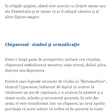
În religiile păgâne, ulmul este asociat cu Zeiţele mame sau
ale Pământului şi se spune că ar fi sălaşul zânelor şi al
altor făpturi magice.
Chiparosul– simbol şi semnificaţie
Dintr-o largă gama de perspective, inclusiv cea creştină,
chiparosul simbolizează moartea, viaţa eternă, doliul, jalea,
durerea sau disperarea.
Potrivit unei legende istorisite de Ovidiu în “Metamorfoze”,
tânărul Cyparissus, îndurerat de faptul că ucisese la
vânătoare un pui de căprioară, s-a aruncat la pământ şi a
rămas acolo, jelindu-şi necontenit greşeala. În cele din
urmă, el este transformat într-un chiparos, iar zeul Apollo
proclamă că acest arbore va trebui să fie prezent la toate