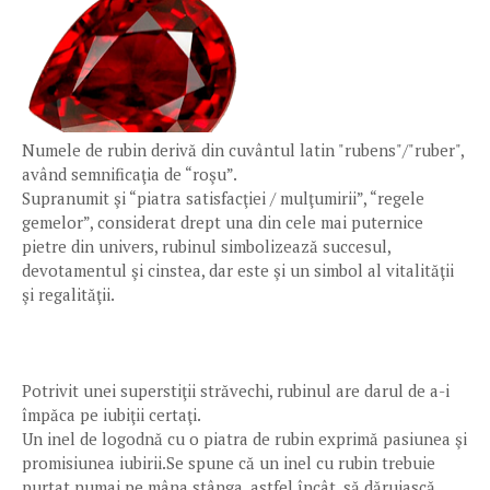
Numele de rubin derivă din cuvântul latin "rubens"/"ruber",
având semnificaţia de “roşu”.
Supranumit şi “piatra satisfacţiei / mulţumirii”, “regele
gemelor”, considerat drept una din cele mai puternice
pietre din univers, rubinul simbolizează succesul,
devotamentul şi cinstea, dar este şi un simbol al vitalităţii
şi regalităţii.
Potrivit unei superstiţii străvechi, rubinul are darul de a-i
împăca pe iubiţii certaţi.
Un inel de logodnă cu o piatra de rubin exprimă pasiunea şi
promisiunea iubirii.Se spune că un inel cu rubin trebuie
purtat numai pe mâna stânga, astfel încât, să dăruiască