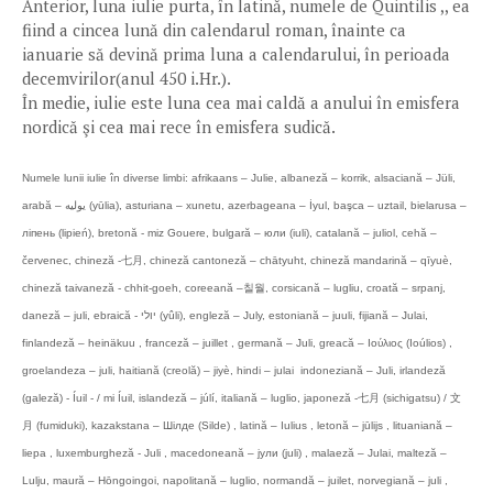
Anterior, luna iulie purta, în latină, numele de Quintilis ,, ea
fiind a cincea lună din calendarul roman, înainte ca
ianuarie să devină prima luna a calendarului, în perioada
decemvirilor(anul 450 i.Hr.).
În medie, iulie este luna cea mai caldă a anului în emisfera
nordică şi cea mai rece în emisfera sudică.
Numele lunii iulie în diverse limbi: afrikaans – Julie, albaneză – korrik, alsaciană – Jüli,
arabă – يوليه (yūlia), asturiana – xunetu, azerbageana – İyul, başca – uztail, bielarusa –
ліпень (lipień), bretonă - miz Gouere, bulgară – юли (iuli), catalană – juliol, cehă –
červenec, chineză -七月, chineză cantoneză – chātyuht, chineză mandarină – qīyuè,
chineză taivaneză - chhit-goeh, coreeană –칠월, corsicană – lugliu, croată – srpanj,
daneză – juli, ebraică - יולי (yûli), engleză – July, estoniană – juuli, fijiană – Julai,
finlandeză – heinäkuu , franceză – juillet , germană – Juli, greacă – Iούλιος (Ioúlios) ,
groelandeza – juli, haitiană (creolă) – jiyè, hindi – julai indoneziană – Juli, irlandeză
(galeză) - Íuil - / mi Íuil, islandeză – júlí, italiană – luglio, japoneză -七月 (sichigatsu) / 文
月 (fumiduki), kazakstana – Шілде (Silde) , latină – Iulius , letonă – jūlijs , lituaniană –
liepa , luxemburgheză - Juli , macedoneană – јули (juli) , malaeză – Julai, malteză –
Lulju, maură – Hōngoingoi, napolitană – luglio, normandă – juilet, norvegiană – juli ,