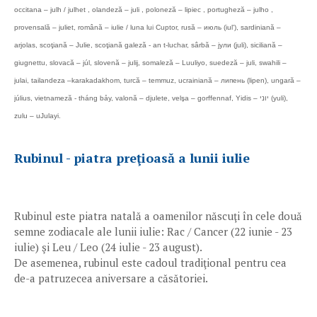
occitana – julh / julhet , olandeză – juli , poloneză – lipiec , portugheză – julho ,
provensală – juliet, română – iulie / luna lui Cuptor, rusă – июль (iul'), sardiniană –
arjolas, scoţiană – Julie, scoţiană galeză - an t-luchar, sârbă – јули (juli), siciliană –
giugnettu, slovacă – júl, slovenă – julij, somaleză – Luuliyo, suedeză – juli, swahili –
julai, tailandeza –karakadakhom, turcă – temmuz, ucrainiană – липень (lipen), ungară –
július, vietnameză - tháng bảy, valonă – djulete, velşa – gorffennaf, Yidis – יוני (yuli),
zulu – uJulayi.
Rubinul - piatra preţioasă a lunii iulie
Rubinul este piatra natală a oamenilor născuţi în cele două
semne zodiacale ale lunii iulie: Rac / Cancer (22 iunie - 23
iulie) şi Leu / Leo (24 iulie - 23 august).
De asemenea, rubinul este cadoul tradiţional pentru cea
de-a patruzecea aniversare a căsătoriei.