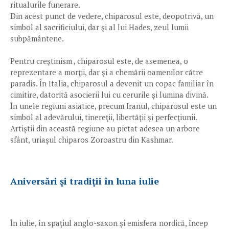
ritualurile funerare.
Din acest punct de vedere, chiparosul este, deopotrivă, un
simbol al sacrificiului, dar şi al lui Hades, zeul lumii
subpământene.
Pentru creştinism , chiparosul este, de asemenea, o
reprezentare a morţii, dar şi a chemării oamenilor către
paradis. În Italia, chiparosul a devenit un copac familiar în
cimitire, datorită asocierii lui cu cerurile şi lumina divină.
În unele regiuni asiatice, precum Iranul, chiparosul este un
simbol al adevărului, tinereţii, libertăţii şi perfecţiunii.
Artiştii din această regiune au pictat adesea un arbore
sfânt, uriaşul chiparos Zoroastru din Kashmar.
Aniversări şi tradiţii în luna iulie
În iulie, în spaţiul anglo-saxon şi emisfera nordică, încep