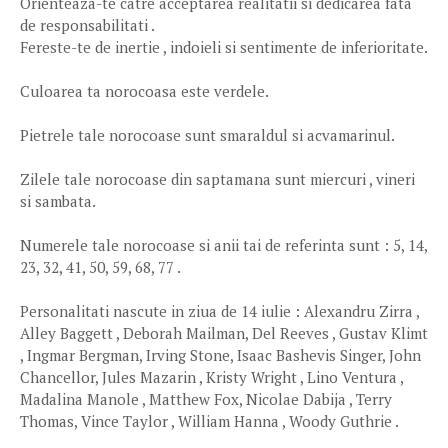
Orienteaza-te catre acceptarea realitatii si dedicarea fata
de responsabilitati .
Fereste-te de inertie , indoieli si sentimente de inferioritate.
Culoarea ta norocoasa este verdele.
Pietrele tale norocoase sunt smaraldul si acvamarinul.
Zilele tale norocoase din saptamana sunt miercuri , vineri
si sambata.
Numerele tale norocoase si anii tai de referinta sunt : 5, 14,
23, 32, 41, 50, 59, 68, 77 .
Personalitati nascute in ziua de 14 iulie : Alexandru Zirra ,
Alley Baggett , Deborah Mailman, Del Reeves , Gustav Klimt
, Ingmar Bergman, Irving Stone, Isaac Bashevis Singer, John
Chancellor, Jules Mazarin , Kristy Wright , Lino Ventura ,
Madalina Manole , Matthew Fox, Nicolae Dabija , Terry
Thomas, Vince Taylor , William Hanna , Woody Guthrie .