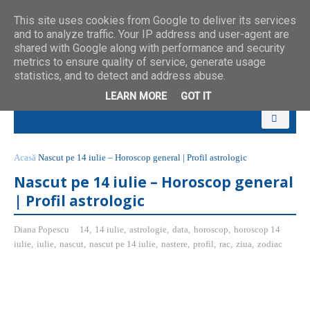
This site uses cookies from Google to deliver its services
and to analyze traffic. Your IP address and user-agent are
shared with Google along with performance and security
metrics to ensure quality of service, generate usage
statistics, and to detect and address abuse.
LEARN MORE
GOT IT
Acasă
Nascut pe 14 iulie – Horoscop general | Profil astrologic
Nascut pe 14 iulie – Horoscop general
| Profil astrologic
Diana Popescu
14
,
14 iulie
,
astrologie
,
data
,
horoscop
,
horoscop 14
iulie
,
iulie
,
nascut
,
nascut pe 14 iulie
,
nastere
,
profil
,
rac
,
ziua
,
zodiac