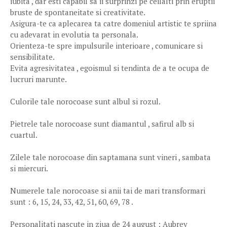
iubita , dar esti capabil sa ii surprinzi pe ceilalti prin eruptii
bruste de spontaneitate si creativitate.
Asigura-te ca aplecarea ta catre domeniul artistic te spriina
cu adevarat in evolutia ta personala.
Orienteza-te spre impulsurile interioare , comunicare si
sensibilitate.
Evita agresivitatea , egoismul si tendinta de a te ocupa de
lucruri marunte.
Culorile tale norocoase sunt albul si rozul.
Pietrele tale norocoase sunt diamantul , safirul alb si
cuartul.
Zilele tale norocoase din saptamana sunt vineri , sambata
si miercuri.
Numerele tale norocoase si anii tai de mari transformari
sunt : 6, 15, 24, 33, 42, 51, 60, 69, 78 .
Personalitati nascute in ziua de 24 august : Aubrey