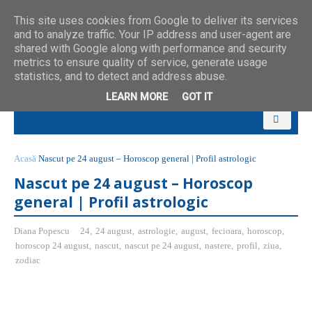
This site uses cookies from Google to deliver its services
and to analyze traffic. Your IP address and user-agent are
shared with Google along with performance and security
metrics to ensure quality of service, generate usage
statistics, and to detect and address abuse.
LEARN MORE
GOT IT
Acasă
Nascut pe 24 august – Horoscop general | Profil astrologic
Nascut pe 24 august – Horoscop
general | Profil astrologic
Diana Popescu
24
,
24 august
,
astrologie
,
august
,
fecioara
,
horoscop
,
horoscop 24 august
,
nascut
,
nascut pe 24 august
,
nastere
,
profil
,
ziua
,
zodiac