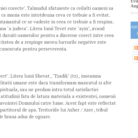
Evsi
Aug
iei corecte". Talmudul sfatuieste ca ceilalti oameni sa
Recen
a ca mania este intotdeuna ceva ce trebuie a fi evitat.
mtamantul ce se vadeste in ceea ce trebuie a fi respins.
ABO
na "a judeca". Litera lunii Tevet este "ayin", avand
st daruiti oamenilor pentru a discerne corect intre ceea
citatea de a respinge mereu lucrurile negative este
necunoscuta pentru perseverenta.
ct". Litera lunii Shevat , "Tzadik" (tz) , inseamna
alitatii umane este daca transformam mancatul si alte
pirituala, sau ne predam intru totul satisfactiei
 atitudinii fata de latura materiala a existentei, oamenii
avointei Domnului catre lume. Acest fapt este reflectat
artitorul de apa. Teritoriile lui Asher / Aser , tribul
 de hrana adus de ogoare.