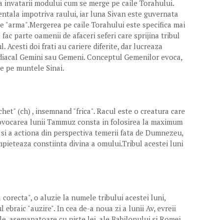
 a invatarii modului cum se merge pe caile Torahului.
ntala impotriva raului, iar luna Sivan este guvernata
 de "arma".Mergerea pe caile Torahului este specifica mai
fac parte oamenii de afaceri seferi care sprijina tribul
. Acesti doi frati au cariere diferite, dar lucreaza
diacal Gemini sau Gemeni. Conceptul Gemenilor evoca,
de pe muntele Sinai.
et" (ch) , insemnand "frica". Racul este o creatura care
rovocarea lunii Tammuz consta in folosirea la maximum
i si a actiona din perspectiva temerii fata de Dumnezeu,
impieteaza constiinta divina a omului.Tribul acestei luni
corecta", o aluzie la numele tribului acestei luni,
ebraic "auzire". In cea de-a noua zi a lunii Av, evreii
le, asemanatoare cu niste lei, ale Babilonului si Romei ,