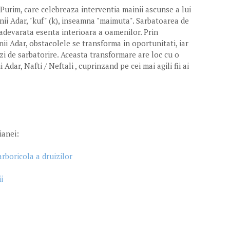
 Purim, care celebreaza interventia mainii ascunse a lui
nii Adar, "kuf" (k), inseamna "maimuta". Sarbatoarea de
 adevarata esenta interioara a oamenilor. Prin
nii Adar, obstacolele se transforma in oportunitati, iar
zi de sarbatorire. Aceasta transformare are loc cu o
 Adar, Nafti / Neftali , cuprinzand pe cei mai agili fii ai
ianei:
arboricola a druizilor
i