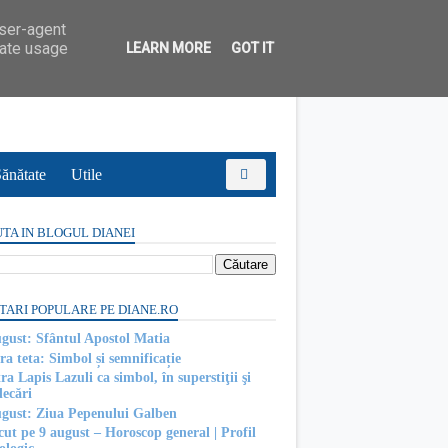
user-agent
rate usage
LEARN MORE
GOT IT
ănătate
Utile
TA IN BLOGUL DIANEI
TARI POPULARE PE DIANE.RO
ugust: Sfântul Apostol Matia
ra teta: Simbol și semnificație
ra Lapis Lazuli ca simbol, în superstiţii şi
decări
ugust: Ziua Pepenului Galben
cut pe 9 august – Horoscop general | Profil