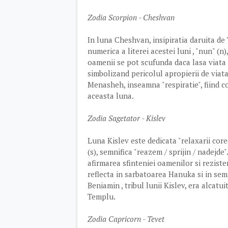
Zodia Scorpion - Cheshvan
In luna Cheshvan, insipiratia daruita de
numerica a literei acestei luni , "nun" (n
oamenii se pot scufunda daca lasa viata 
simbolizand pericolul apropierii de viat
Menasheh, inseamna "respiratie", fiind cor
aceasta luna.
Zodia Sagetator - Kislev
Luna Kislev este dedicata "relaxarii core
(s), semnifica "reazem / sprijin / nadejd
afirmarea sfinteniei oamenilor si rezisten
reflecta in sarbatoarea Hanuka si in sem
Beniamin , tribul lunii Kislev, era alcatui
Templu.
Zodia Capricorn - Tevet