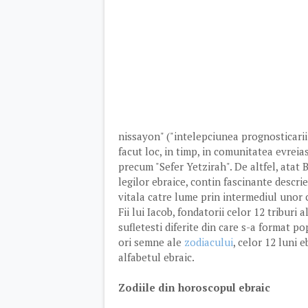
nissayon" ("intelepciunea prognosticarii"
facut loc, in timp, in comunitatea evreia
precum "Sefer Yetzirah". De altfel, atat 
legilor ebraice, contin fascinante descri
vitala catre lume prin intermediul unor 
Fii lui Iacob, fondatorii celor 12 triburi a
sufletesti diferite din care s-a format p
ori semne ale
zodiacului
, celor 12 luni e
alfabetul ebraic.
Zodiile din horoscopul ebraic