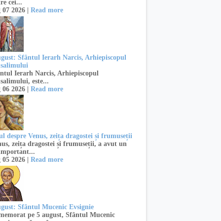
re cei...
 07 2026 |
Read more
ugust: Sfântul Ierarh Narcis, Arhiepiscopul
usalimului
ntul Ierarh Narcis, Arhiepiscopul
salimului, este...
 06 2026 |
Read more
l despre Venus, zeița dragostei și frumuseții
s, zeița dragostei și frumuseții, a avut un
important...
 05 2026 |
Read more
ugust: Sfântul Mucenic Evsignie
emorat pe 5 august, Sfântul Mucenic