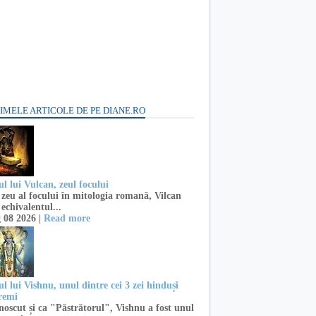
IMELE ARTICOLE DE PE DIANE.RO
l lui Vulcan, zeul focului
zeu al focului în mitologia romană, Vilcan
 echivalentul...
 08 2026 |
Read more
l lui Vishnu, unul dintre cei 3 zei hinduși
remi
oscut și ca "Păstrătorul", Vishnu a fost unul