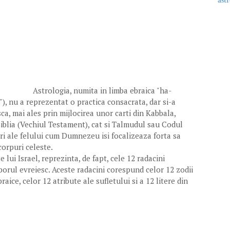
astr
Astrologia, numita in limba ebraica "ha-
), nu a reprezentat o practica consacrata, dar si-a
sca, mai ales prin mijlocirea unor carti din Kabbala,
Biblia (Vechiul Testament), cat si Talmudul sau Codul
eri ale felului cum Dumnezeu isi focalizeaza forta sa
corpuri celeste.
le lui Israel, reprezinta, de fapt, cele 12 radacini
oporul evreiesc. Aceste radacini corespund celor 12 zodii
braice, celor 12 atribute ale sufletului si a 12 litere din