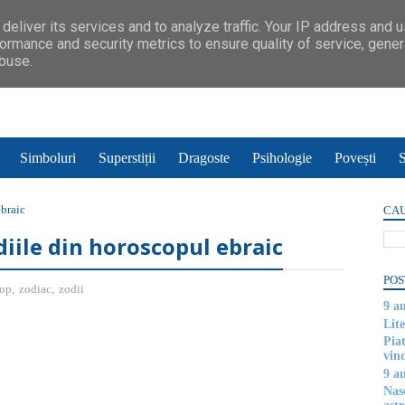
deliver its services and to analyze traffic. Your IP address and 
ormance and security metrics to ensure quality of service, gene
abuse.
Simboluri
Superstiții
Dragoste
Psihologie
Povești
S
ebraic
CAU
diile din horoscopul ebraic
POS
cop
,
zodiac
,
zodii
9 a
Lite
Piat
vin
9 a
Nas