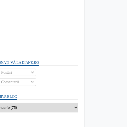
NAȚI-VĂ LA DIANE.RO
Postări
Comentarii
IVA BLOG