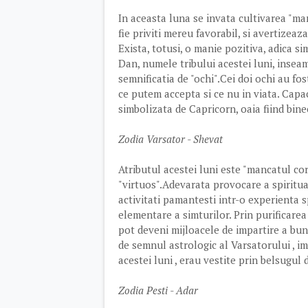
In aceasta luna se invata cultivarea "man
fie priviti mereu favorabil, si avertizeaz
Exista, totusi, o manie pozitiva, adica si
Dan, numele tribului acestei luni, inseam
semnificatia de "ochi".Cei doi ochi au fo
ce putem accepta si ce nu in viata. Capa
simbolizata de Capricorn, oaia fiind bi
Zodia Varsator - Shevat
Atributul acestei luni este "mancatul core
"virtuos".Adevarata provocare a spiritu
activitati pamantesti intr-o experienta s
elementare a simturilor. Prin purificarea
pot deveni mijloacele de impartire a bun
de semnul astrologic al Varsatorului , imp
acestei luni , erau vestite prin belsugul
Zodia Pesti - Adar