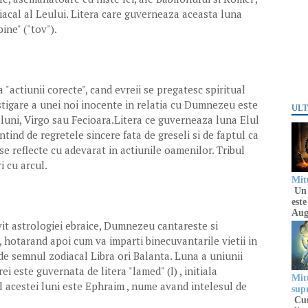
iacal al Leului. Litera care guverneaza aceasta luna
bine" ("tov").
 "actiunii corecte", cand evreii se pregatesc spiritual
stigare a unei noi inocente in relatia cu Dumnezeu este
ULT
luni, Virgo sau Fecioara.Litera ce guverneaza luna Elul
ntind de regretele sincere fata de greseli si de faptul ca
 se reflecte cu adevarat in actiunile oamenilor. Tribul
i cu arcul.
Mitu
Un 
este
Aug
rivit astrologiei ebraice, Dumnezeu cantareste si
 hotarand apoi cum va imparti binecuvantarile vietii in
 de semnul zodiacal Libra ori Balanta. Luna a uniunii
i este guvernata de litera "lamed" (l) , initiala
Mitu
ul acestei luni este Ephraim , nume avand intelesul de
sup
Cun