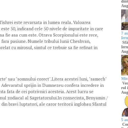
dint
Aug
 Tishrei este revarsata in lumea reala. Valoarea
), este 50, indicand cele 50 nivele de impuritate in care
7 a
sa fie asa cum este. Otrava Scorpionului este rece,
Ier
a fara pasiune. Numele tribului lunii Cheshvan,
Sfâ
elat cu mirosul, simtul ce trebuie sa fie refinat in
Ieru
Aug
cte" sau "somnului corect".Litera acestei luni, "samech"
Mitu
Venu
e". Adevaratul sprijin in Dumnezeu confera incredere in
rol 
ta fata de cei potrivnici acesteia. Acest lucru se
Aug
nul zodiacal al Sagetatorului.In consecinta, Benyamin /
t din bravi luptatori, ale caror teritorii inglobau Sfantul
5 a
Com