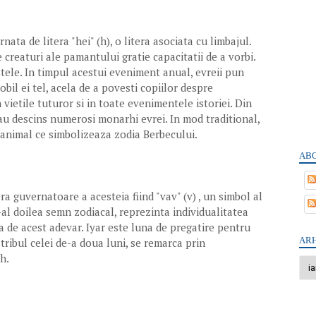
ata de litera "hei" (h), o litera asociata cu limbajul.
creaturi ale pamantului gratie capacitatii de a vorbi.
tele. In timpul acestui eveniment anual, evreii pun
nobil ei tel, acela de a povesti copiilor despre
ietile tuturor si in toate evenimentele istoriei. Din
 au descins numerosi monarhi evrei. In mod traditional,
 , animal ce simbolizeaza zodia Berbecului.
ABO
era guvernatoare a acesteia fiind "vav" (v) , un simbol al
e-al doilea semn zodiacal, reprezinta individualitatea
a de acest adevar. Iyar este luna de pregatire pentru
ARH
 tribul celei de-a doua luni, se remarca prin
h.