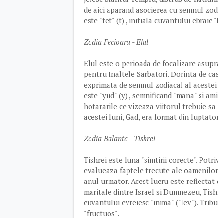
de aici aparand asocierea cu semnul zod
este "tet" (t) , initiala cuvantului ebraic "
Zodia Fecioara - Elul
Elul este o perioada de focalizare asupra
pentru Inaltele Sarbatori. Dorinta de ca
exprimata de semnul zodiacal al acestei 
este "yud" (y) , semnificand "mana" si ami
hotararile ce vizeaza viitorul trebuie sa
acestei luni, Gad, era format din luptator
Zodia Balanta - Tishrei
Tishrei este luna "simtirii corecte". Pot
evalueaza faptele trecute ale oamenilor,
anul urmator. Acest lucru este reflectat
maritale dintre Israel si Dumnezeu, Tishre
cuvantului evreiesc "inima" ("lev"). Trib
"fructuos".