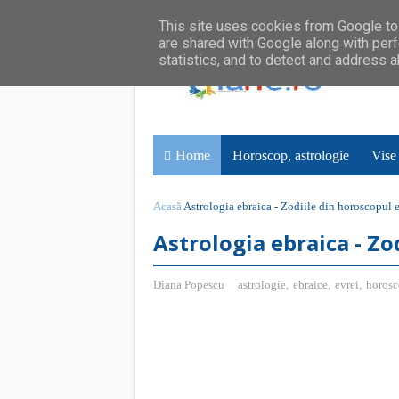
This site uses cookies from Google to 
are shared with Google along with perf
statistics, and to detect and address 
Home
Horoscop, astrologie
Vise
Acasă
Astrologia ebraica - Zodiile din horoscopul 
Astrologia ebraica - Zo
Diana Popescu
astrologie
,
ebraice
,
evrei
,
horos