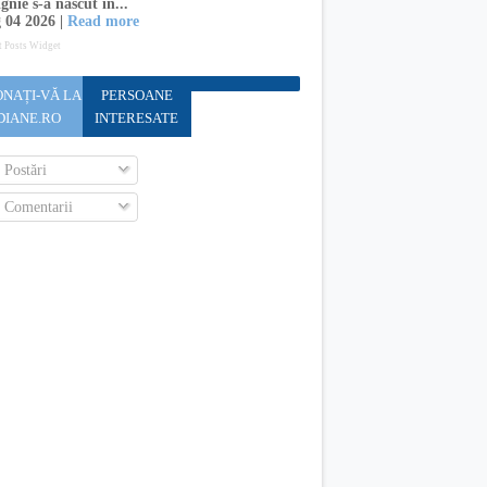
gnie s-a născut în...
 04 2026 |
Read more
t Posts Widget
NAȚI-VĂ LA
PERSOANE
DIANE.RO
INTERESATE
Postări
Comentarii