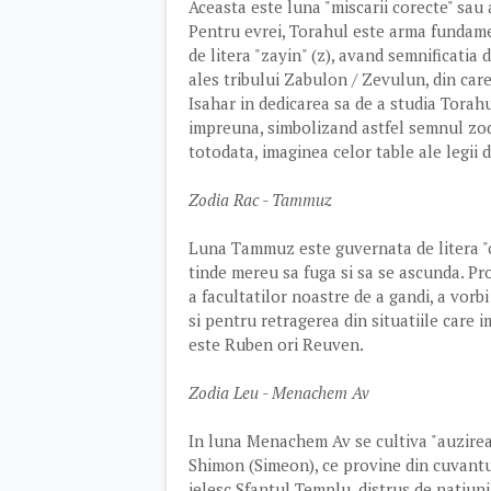
Aceasta este luna "miscarii corecte" sau
Pentru evrei, Torahul este arma fundame
de litera "zayin" (z), avand semnificatia
ales tribului Zabulon / Zevulun, din care 
Isahar in dedicarea sa de a studia Torahul
impreuna, simbolizand astfel semnul zo
totodata, imaginea celor table ale legii 
Zodia Rac - Tammuz
Luna Tammuz este guvernata de litera "ch
tinde mereu sa fuga si sa se ascunda. P
a facultatilor noastre de a gandi, a vorb
si pentru retragerea din situatiile care 
este Ruben ori Reuven.
Zodia Leu - Menachem Av
In luna Menachem Av se cultiva "auzirea 
Shimon (Simeon), ce provine din cuvantul 
jelesc Sfantul Templu, distrus de natiuni