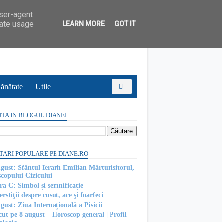
user-agent
rate usage
LEARN MORE
GOT IT
ănătate
Utile
TA IN BLOGUL DIANEI
TARI POPULARE PE DIANE.RO
ugust: Sfântul Ierarh Emilian Mărturisitorul,
scopului Cizicului
ra C: Simbol și semnificație
rstiţii despre cusut, ace şi foarfeci
gust: Ziua Internațională a Pisicii
cut pe 8 august – Horoscop general | Profil