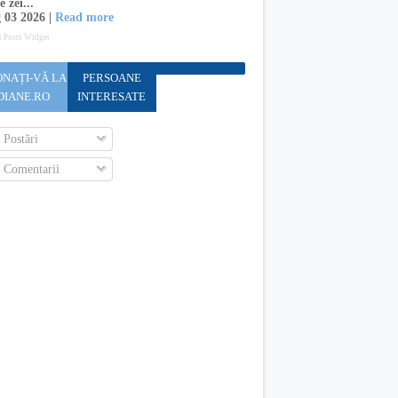
e zei...
 03 2026 |
Read more
t Posts Widget
NAȚI-VĂ LA
PERSOANE
DIANE.RO
INTERESATE
Postări
Comentarii