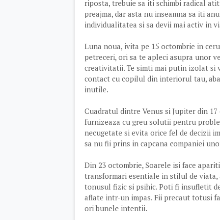
riposta, trebuie sa iti schimbi radical at
preajma, dar asta nu inseamna sa iti anul
individualitatea si sa devii mai activ in v
Luna noua, ivita pe 15 octombrie in ceruri
petreceri, ori sa te apleci asupra unor ve
creativitatii. Te simti mai putin izolat si
contact cu copilul din interiorul tau, aba
inutile.
Cuadratul dintre Venus si Jupiter din 17 
furnizeaza cu greu solutii pentru probl
necugetate si evita orice fel de decizii 
sa nu fii prins in capcana companiei unor 
Din 23 octombrie, Soarele isi face apari
transformari esentiale in stilul de viata,
tonusul fizic si psihic. Poti fi insufleti
aflate intr-un impas. Fii precaut totusi 
ori bunele intentii.