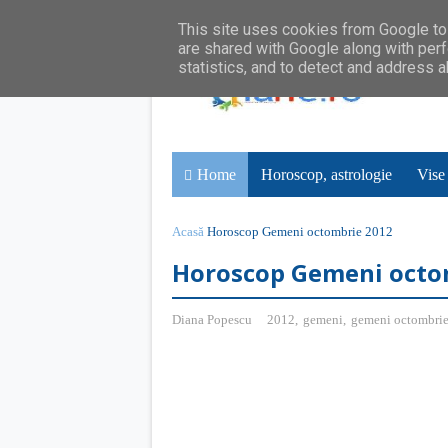
This site uses cookies from Google to 
are shared with Google along with perf
statistics, and to detect and address 
Home
Horoscop, astrologie
Vise
Acasă
Horoscop Gemeni octombrie 2012
Horoscop Gemeni octo
Diana Popescu
2012
,
gemeni
,
gemeni octombri