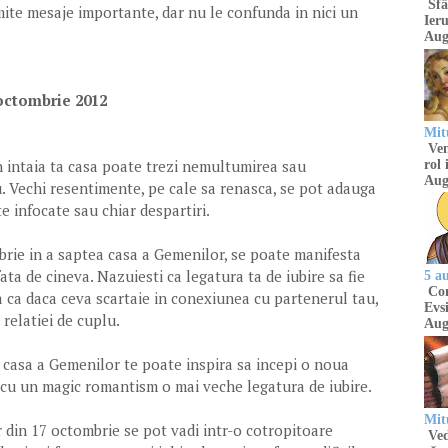
Sfâ
smite mesaje importante, dar nu le confunda in nici un
Ieru
Aug
octombrie 2012
Mitu
Venu
in intaia ta casa poate trezi nemultumirea sau
rol 
Aug
. Vechi resentimente, pe cale sa renasca, se pot adauga
e infocate sau chiar despartiri.
brie in a saptea casa a Gemenilor, se poate manifesta
fata de cineva. Nazuiesti ca legatura ta de iubire sa fie
5 a
Com
a ca daca ceva scartaie in conexiunea cu partenerul tau,
Evsi
, relatiei de cuplu.
Aug
 casa a Gemenilor te poate inspira sa incepi o noua
i cu un magic romantism o mai veche legatura de iubire.
Mit
r din 17 octombrie se pot vadi intr-o cotropitoare
Ved