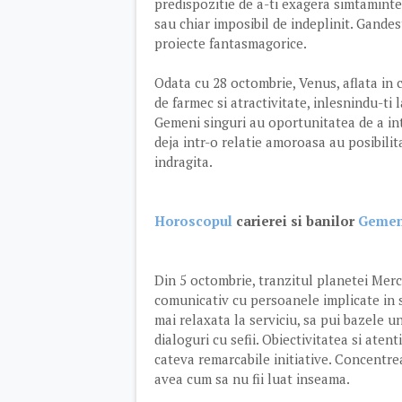
predispozitie de a-ti exagera simtamintel
sau chiar imposibil de indeplinit. Gandes
proiecte fantasmagorice.
Odata cu 28 octombrie, Venus, aflata in 
de farmec si atractivitate, inlesnindu-ti 
Gemeni singuri au oportunitatea de a inta
deja intr-o relatie amoroasa au posibilit
indragita.
Horoscopul
carierei si banilor
Gemen
Din 5 octombrie, tranzitul planetei Merc
comunicativ cu persoanele implicate in s
mai relaxata la serviciu, sa pui bazele u
dialoguri cu sefii. Obiectivitatea si atent
cateva remarcabile initiative. Concentrea
avea cum sa nu fii luat inseama.