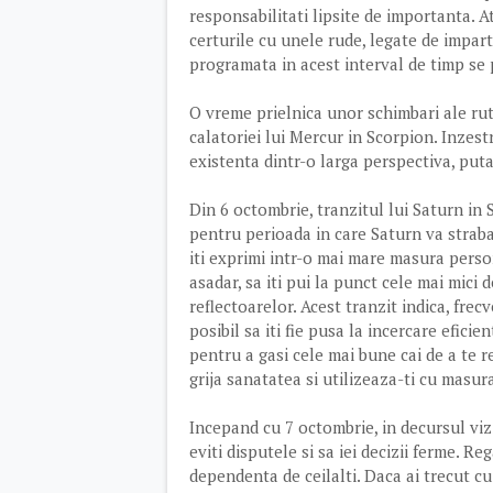
responsabilitati lipsite de importanta. At
certurile cu unele rude, legate de impar
programata in acest interval de timp se 
O vreme prielnica unor schimbari ale rut
calatoriei lui Mercur in Scorpion. Inzestr
existenta dintr-o larga perspectiva, putan
Din 6 octombrie, tranzitul lui Saturn in
pentru perioada in care Saturn va straba
iti exprimi intr-o mai mare masura persona
asadar, sa iti pui la punct cele mai mici 
reflectoarelor. Acest tranzit indica, frecv
posibil sa iti fie pusa la incercare eficie
pentru a gasi cele mai bune cai de a te r
grija sanatatea si utilizeaza-ti cu masur
Incepand cu 7 octombrie, in decursul vizi
eviti disputele si sa iei decizii ferme. R
dependenta de ceilalti. Daca ai trecut cu 