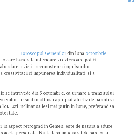
astr
Horoscopul Gemenilor
din luna
octombrie
in care barierele interioare si exterioare pot fi
abordare a vietii, recunosterea impulsurilor
reativitatii si impunerea individualitatii si a
lie se intrevede din 3 octombrie, ca urmare a tranzitului
emenilor. Te simti mult mai apropiat afectiv de parinti si
 lor. Esti inclinat sa iesi mai putin in lume, preferand sa
ntei tale.
er in aspect retrograd in Gemeni este de natura a aduce
proiecte personale. Nu te lasa impovarat de sarcini si