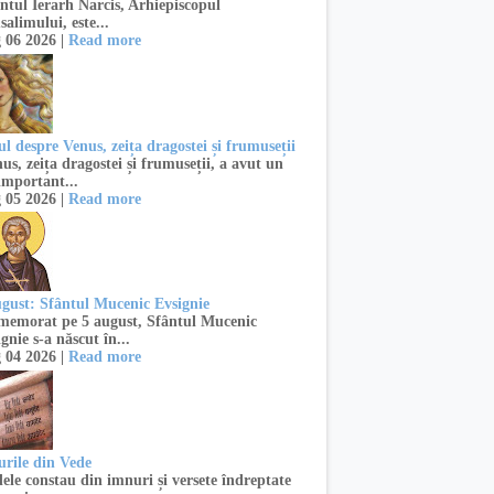
ntul Ierarh Narcis, Arhiepiscopul
salimului, este...
 06 2026 |
Read more
l despre Venus, zeița dragostei și frumuseții
s, zeița dragostei și frumuseții, a avut un
important...
 05 2026 |
Read more
ugust: Sfântul Mucenic Evsignie
emorat pe 5 august, Sfântul Mucenic
gnie s-a născut în...
 04 2026 |
Read more
urile din Vede
ele constau din imnuri și versete îndreptate