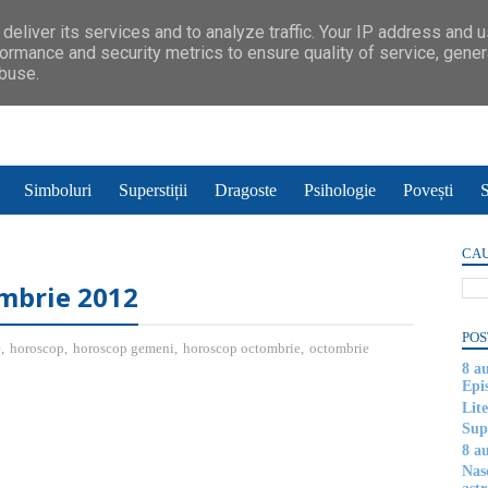
deliver its services and to analyze traffic. Your IP address and 
ormance and security metrics to ensure quality of service, gene
abuse.
Simboluri
Superstiții
Dragoste
Psihologie
Povești
S
CAU
mbrie 2012
POS
e
,
horoscop
,
horoscop gemeni
,
horoscop octombrie
,
octombrie
8 a
Epi
Lite
Supe
8 au
Nas