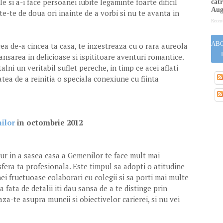
e si a-i face persoanei iubite legaminte foarte dificil
cătr
Aug
te-te de doua ori inainte de a vorbi si nu te avanta in
Recen
ABO
cea de-a cincea ta casa, te inzestreaza cu o rara aureola
lansarea in delicioase si ispititoare aventuri romantice.
lni un veritabil suflet pereche, in timp ce acei aflati
atea de a reinitia o speciala conexiune cu fiinta
ilor
in octombrie 2012
ur in a sasea casa a Gemenilor te face mult mai
fera ta profesionala. Este timpul sa adopti o atitudine
nei fructuoase colaborari cu colegii si sa porti mai multe
ia fata de detalii iti dau sansa de a te distinge prin
za-te asupra muncii si obiectivelor carierei, si nu vei