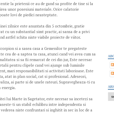
entie la prietenii ce au de gand sa profite de tine si la
tirea unor posesiuni materiale. Orice calatorie
poate lovi de piedici neasteptate.
inei zilnice este anuntata din 5 octombrie, gratie
at cu un substantial simt practic, ai sansa de a privi
d astfel schita niste viabile proiecte de viitor.
 Scorpion si a sasea casa a Gemenilor te pregateste
te cea de-a saptea ta casa, atunci cand vei avea cum sa
ABO
litatea si sa fii remarcat de cei din jur, Este necesar
detalii pentru clipele cand vei ajunge sub luminile
ent, mari responasibilitati si activitati laborioase. Este
nta, atat in plan social, cat si profesional. Adeseori,
ealiza, ai parte si de unele rateuri. Supravegheaza-ti cu
ARH
a energia.
tei lui Marte in Sagetator, este necesar sa incetezi sa
egaseste-ti un stabil echilibru intre independenta si
vederea niste confruntari si inghitit in sec in loc de a