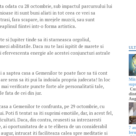
ata odata cu 28 octombrie, sub impactul parcursului lui
ioase iti sunt buni aliati in tot ceea ce vrei sa
trasi, fara scapare, in mrejele muzcii, sau sunt
aplinul fiintei intr-o forma artistica.
e si Jupiter tinde sa iti starneasca orgoliul,
ezi abilitatile. Daca nu te lasi ispitit de marete si
ULT
sti efervescenta energie ale acestei conjuncturi astrale
i a saptea casa a Gemenilor te poate face sa tii cont
are sens sa iti pui la indoiala propria judecata! In loc
Mitu
sup
e mai verificate puncte forte ale personalitatii tale,
Cun
le fata de cei din jur.
dint
Aug
casa a Gemenilor te confrunta, pe 29 octombrie, cu
Poti fi tentat sa iti suprimi emotiile, dar, in acest fel,
ficultati. Daca, din contra, reusesti sa intrezaresti
e, ai oportunitatea de a te elibera de un considerabil
7 a
augur, intrucat iti faciliteaza calea spre meditatie si
Ier