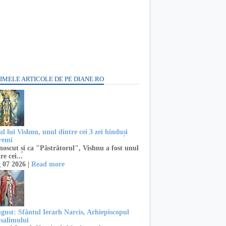
IMELE ARTICOLE DE PE DIANE.RO
l lui Vishnu, unul dintre cei 3 zei hinduși
remi
oscut și ca "Păstrătorul", Vishnu a fost unul
re cei...
 07 2026 |
Read more
ugust: Sfântul Ierarh Narcis, Arhiepiscopul
usalimului