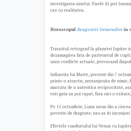
investigarea sinelui. Visele iti pot tran
caz cu realitatea.
Horoscopul
dragostei Gemenilor
in 
Tranzitul retrograd la planetei Jupiter 
dezamagirea fata de partenerul de cuplu
unor conflicte actuale, provocand disput
Influenta lui Marte, prezent din 7 octom
printr-o atractie, nestanjenita de nimic, 
marcata de o autentica reciprocitate, as
esti gata sa pui capat, fara nici o ezitare
Pe 15 octombrie, Luna noua din a cincea
poveste de dragoste, sau sa iti inconjor
Efectele cuadratului lui Venus cu Jupite