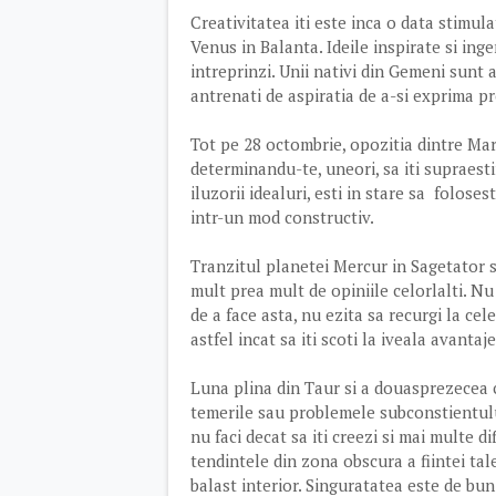
Creativitatea iti este inca o data stimul
Venus in Balanta. Ideile inspirate si ingen
intreprinzi. Unii nativi din Gemeni sunt a
antrenati de aspiratia de a-si exprima pre
Tot pe 28 octombrie, opozitia dintre Mart
determinandu-te, uneori, sa iti supraestim
iluzorii idealuri, esti in stare sa folose
intr-un mod constructiv.
Tranzitul planetei Mercur in Sagetator s
mult prea mult de opiniile celorlalti. Nu 
de a face asta, nu ezita sa recurgi la cel
astfel incat sa iti scoti la iveala avantaje
Luna plina din Taur si a douasprezecea 
temerile sau problemele subconstientului. 
nu faci decat sa iti creezi si mai multe di
tendintele din zona obscura a fiintei tal
balast interior. Singuratatea este de bun 