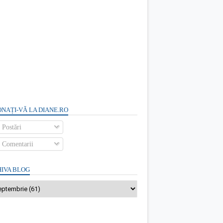
NAȚI-VĂ LA DIANE.RO
Postări
Comentarii
IVA BLOG