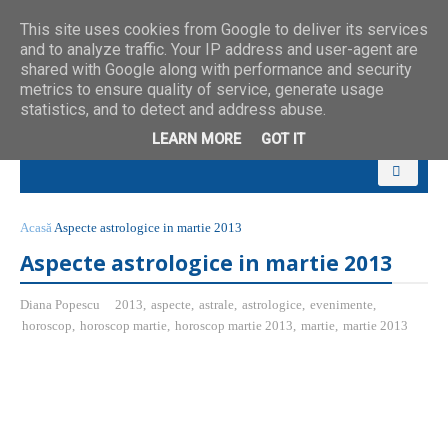
This site uses cookies from Google to deliver its services
and to analyze traffic. Your IP address and user-agent are
shared with Google along with performance and security
metrics to ensure quality of service, generate usage
statistics, and to detect and address abuse.
LEARN MORE
GOT IT
Acasă
Aspecte astrologice in martie 2013
Aspecte astrologice in martie 2013
Diana Popescu
2013
,
aspecte
,
astrale
,
astrologice
,
evenimente
,
horoscop
,
horoscop martie
,
horoscop martie 2013
,
martie
,
martie 2013